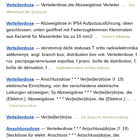
Verteilerdose
— Verteilerdose,die:Abzweigdose·Verteiler …
Das
Wörterbuch der Synonyme
Verteilerdose
— Abzweigdose in IP54 Aufputzausführung; oben
geschlossen, unten geöffnet mit Federzugklemmen Klemmstein
aus Keramik für Massivleiter bis zu 16 mm2 …
Deutsch Wikipedia
Verteilerdose
— skirstomoji dėžė statusas T sritis radioelektronika
atitikmenys: angl. branch box; distribution box vok. Verteilerdose, f
rus. распределительная коробка, f pranc. boîte de distribution, f;
boîte de dérivation, f …
Radioelektronikos terminų žodynas
Verteilerdose
— Anschlussdose * * * Ver|tei|ler|do|se 〈f. 19〉
elektrische Einrichtung, von der verschiedene elektrische
Leitungen abzweigen; Sy Abzweigdose * * * Ver|tei|ler|do|se, die
(Elektrot.): Abzweigdose. * * * Ver|tei|ler|do|se, die (Elektrot.):… …
Universal-Lexikon
Verteilerdose
— Ver|tei|ler|do|se …
Die deutsche Rechtschreibung
Anschlussdose
— Verteilerdose * * * Ạn|schluss|do|se 〈f. 19〉
Steckdose für elektr. Anschluss * * * Ạn|schluss|do|se, die: