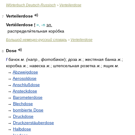
Wörterbuch Deutsch-Russisch
Verteilerdose
>
Verteilerdose
7
Vertéilerdose
f
=, -n
эл.
распредели́тельная коро́бка
Большой немецко-русский словарь
Verteilerdose
>
Dose
8
f
бачок
м. (напр., фотобачок
); доза
ж.
; жестяная банка
ж.
;
коробка
ж.
; навеска
ж.
; штепсельная розетка
ж.
; ящик
м.
→
Abzweigdose
→
Aerosoldose
→
Anschlußdose
→
Ansteckdose
→
Barometerdose
→
Blechdose
→
bombierte Dose
→
Druckdose
→
Druckzerstäuberdose
→
Halbdose