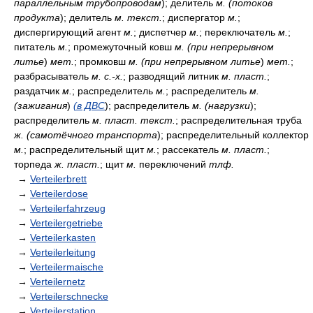
параллельным трубопроводам
); делитель
м. (потоков
продукта
); делитель
м. текст.
; диспергатор
м.
;
диспергирующий агент
м.
; диспетчер
м.
; переключатель
м.
;
питатель
м.
; промежуточный ковш
м. (при непрерывном
литье
)
мет.
; промковш
м. (при непрерывном литье
)
мет.
;
разбрасыватель
м. с.-х.
; разводящий литник
м. пласт.
;
раздатчик
м.
; распределитель
м.
; распределитель
м.
(зажигания
)
(в ДВС
); распределитель
м. (нагрузки
);
распределитель
м. пласт. текст.
; распределительная труба
ж. (самотёчного транспорта
); распределительный коллектор
м.
; распределительный щит
м.
; рассекатель
м. пласт.
;
торпеда
ж. пласт.
; щит
м.
переключений
тлф.
→
Verteilerbrett
→
Verteilerdose
→
Verteilerfahrzeug
→
Verteilergetriebe
→
Verteilerkasten
→
Verteilerleitung
→
Verteilermaische
→
Verteilernetz
→
Verteilerschnecke
→
Verteilerstation