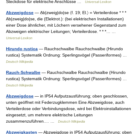
Steckdose für elektrische Anschlüsse …
Universal-Lexikon
Abzweigdose
— Ạb|zweig|do|se 〈f. 19; El.〉 = Verteilerdose * * *
Ạb|zweig|do|se, die (Elektrot.): (bei elektrischen Installationen)
einer Dose ähnlicher, mit Löchern versehener Gegenstand zum
Abzweigen elektrischer Leitungen; Verteilerdose. * * *… …
Universal-Lexikon
Hirundo rustica
— Rauchschwalbe Rauchschwalbe (Hirundo
rustica) Systematik Ordnung: Sperlingsvögel (Passeriformes) …
Deutsch Wikipedia
Rauch-Schwalbe
— Rauchschwalbe Rauchschwalbe (Hirundo
rustica) Systematik Ordnung: Sperlingsvögel (Passeriformes) …
Deutsch Wikipedia
Abzweigdose
— in IP54 Aufputzausführung; oben geschlossen,
unten geöffnet mit Federzugklemmen Eine Abzweigdose, auch
Verteilerdose oder Verbindungsdose, wird bei Elektroinstallationen
eingesetzt, um mehrere elektrische Leitungen
zusammenzuführen.… …
Deutsch Wikipedia
Abzweigkasten
— Abzweigdose in IP54 Aufputzausführung; oben