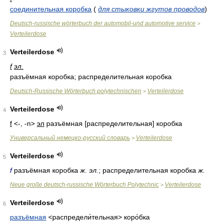
соединительная коробка
(
для стыковки жгутов проводов
)
Deutsch-russische wörterbuch der automobil-und automotive service
>
Verteilerdose
Verteilerdose
3
f
эл.
разъёмная коробка; распределительная коробка
Deutsch-Russische Wörterbuch polytechnischen
Verteilerdose
>
Verteilerdose
4
f
<-, -n>
эл
разъёмная [распределительная] коробка
Универсальный немецко-русский словарь
Verteilerdose
>
Verteilerdose
5
f
разъёмная коробка
ж. эл.
; распределительная коробка
ж.
Neue große deutsch-russische Wörterbuch Polytechnic
Verteilerdose
>
Verteilerdose
6
разъёмная
<распредели́тельная>
коро́бка