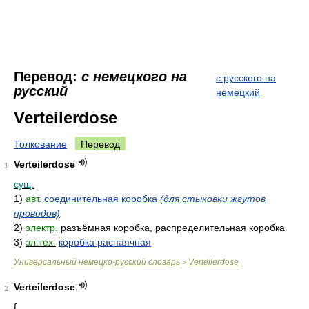
Перевод:
с немецкого на
с русского на
русский
немецкий
Verteilerdose
Толкование
Перевод
Verteilerdose
1
сущ.
1)
авт.
соединительная коробка
(для стыковки жгутов
проводов)
2)
электр.
разъёмная коробка, распределительная коробка
3)
эл.тех.
коробка распаячная
Универсальный немецко-русский словарь
Verteilerdose
>
Verteilerdose
2
f