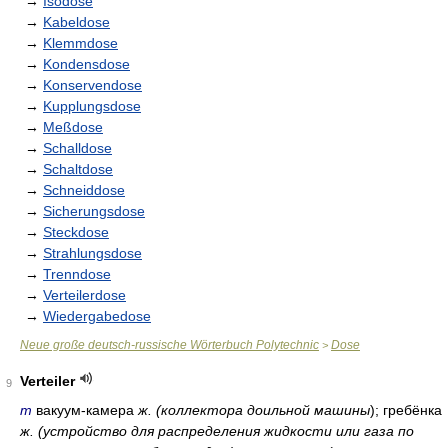
→
Isodose
→
Kabeldose
→
Klemmdose
→
Kondensdose
→
Konservendose
→
Kupplungsdose
→
Meßdose
→
Schalldose
→
Schaltdose
→
Schneiddose
→
Sicherungsdose
→
Steckdose
→
Strahlungsdose
→
Trenndose
→
Verteilerdose
→
Wiedergabedose
Neue große deutsch-russische Wörterbuch Polytechnic
Dose
>
Verteiler
9
m
вакуум-камера
ж. (коллектора доильной машины
); гребёнка
ж. (устройство для распределения жидкости или газа по