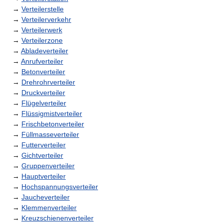
→
Verteilerstelle
→
Verteilerverkehr
→
Verteilerwerk
→
Verteilerzone
→
Abladeverteiler
→
Anrufverteiler
→
Betonverteiler
→
Drehrohrverteiler
→
Druckverteiler
→
Flügelverteiler
→
Flüssigmistverteiler
→
Frischbetonverteiler
→
Füllmasseverteiler
→
Futterverteiler
→
Gichtverteiler
→
Gruppenverteiler
→
Hauptverteiler
→
Hochspannungsverteiler
→
Jaucheverteiler
→
Klemmenverteiler
→
Kreuzschienenverteiler