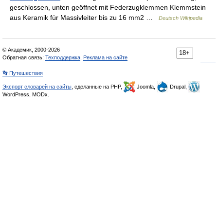
geschlossen, unten geöffnet mit Federzugklemmen Klemmstein
aus Keramik für Massivleiter bis zu 16 mm2 …
Deutsch Wikipedia
© Академик, 2000-2026
18+
Обратная связь:
Техподдержка
,
Реклама на сайте
👣 Путешествия
Экспорт словарей на сайты
, сделанные на PHP,
Joomla,
Drupal,
WordPress, MODx.