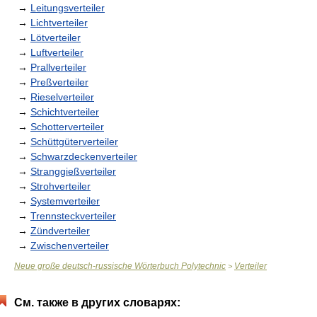
→
Leitungsverteiler
→
Lichtverteiler
→
Lötverteiler
→
Luftverteiler
→
Prallverteiler
→
Preßverteiler
→
Rieselverteiler
→
Schichtverteiler
→
Schotterverteiler
→
Schüttgüterverteiler
→
Schwarzdeckenverteiler
→
Stranggießverteiler
→
Strohverteiler
→
Systemverteiler
→
Trennsteckverteiler
→
Zündverteiler
→
Zwischenverteiler
Neue große deutsch-russische Wörterbuch Polytechnic
Verteiler
>
См. также в других словарях: