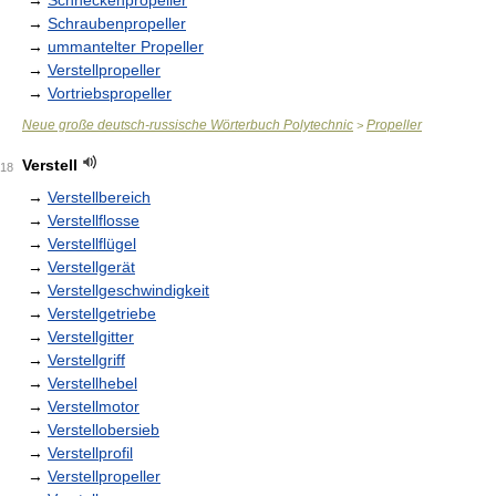
→
Schneckenpropeller
→
Schraubenpropeller
→
ummantelter Propeller
→
Verstellpropeller
→
Vortriebspropeller
Neue große deutsch-russische Wörterbuch Polytechnic
Propeller
>
Verstell
18
→
Verstellbereich
→
Verstellflosse
→
Verstellflügel
→
Verstellgerät
→
Verstellgeschwindigkeit
→
Verstellgetriebe
→
Verstellgitter
→
Verstellgriff
→
Verstellhebel
→
Verstellmotor
→
Verstellobersieb
→
Verstellprofil
→
Verstellpropeller