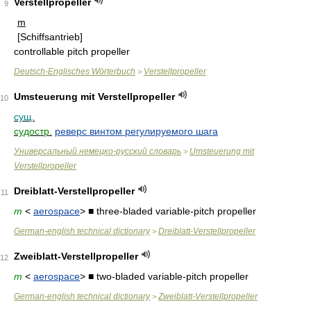
Verstellpropeller
9
m
[Schiffsantrieb]
controllable pitch propeller
Deutsch-Englisches Wörterbuch
Verstellpropeller
>
Umsteuerung mit Verstellpropeller
10
сущ.
судостр.
реверс винтом регулируемого шага
Универсальный немецко-русский словарь
Umsteuerung mit
>
Verstellpropeller
Dreiblatt-Verstellpropeller
11
m
<
aerospace
> ■ three-bladed variable-pitch propeller
German-english technical dictionary
Dreiblatt-Verstellpropeller
>
Zweiblatt-Verstellpropeller
12
m
<
aerospace
> ■ two-bladed variable-pitch propeller
German-english technical dictionary
Zweiblatt-Verstellpropeller
>