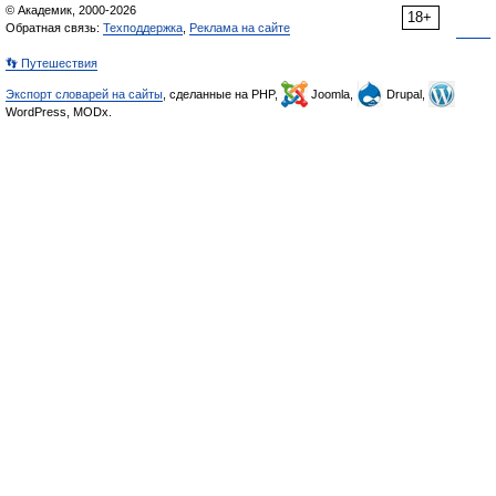
© Академик, 2000-2026
18+
Обратная связь:
Техподдержка
,
Реклама на сайте
👣 Путешествия
Экспорт словарей на сайты
, сделанные на PHP,
Joomla,
Drupal,
WordPress, MODx.