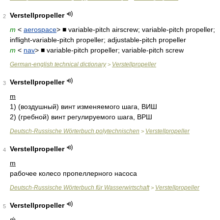
Verstellpropeller
2
m
<
aerospace
> ■ variable-pitch airscrew; variable-pitch propeller;
inflight-variable-pitch propeller; adjustable-pitch propeller
m
<
nav
> ■ variable-pitch propeller; variable-pitch screw
German-english technical dictionary
Verstellpropeller
>
Verstellpropeller
3
m
1)
(воздушный) винт изменяемого шага, ВИШ
2)
(гребной) винт регулируемого шага, ВРШ
Deutsch-Russische Wörterbuch polytechnischen
Verstellpropeller
>
Verstellpropeller
4
m
рабочее колесо пропеллерного насоса
Deutsch-Russische Wörterbuch für Wasserwirtschaft
Verstellpropeller
>
Verstellpropeller
5
ḿ