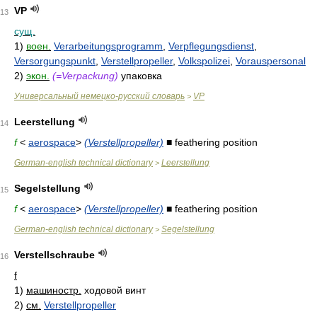
VP
13
сущ.
1)
воен.
Verarbeitungsprogramm
,
Verpflegungsdienst
,
Versorgungspunkt
,
Verstellpropeller
,
Volkspolizei
,
Vorauspersonal
2)
экон.
(=Verpackung)
упаковка
Универсальный немецко-русский словарь
VP
>
Leerstellung
14
f
<
aerospace
>
(Verstellpropeller)
■ feathering position
German-english technical dictionary
Leerstellung
>
Segelstellung
15
f
<
aerospace
>
(Verstellpropeller)
■ feathering position
German-english technical dictionary
Segelstellung
>
Verstellschraube
16
f
1)
машиностр.
ходовой винт
2)
см.
Verstellpropeller