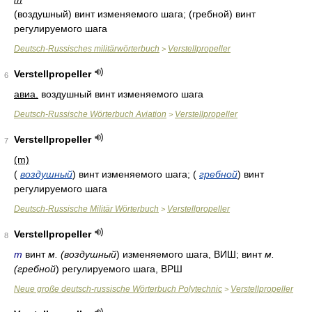
(воздушный) винт изменяемого шага; (гребной) винт
регулируемого шага
Deutsch-Russisches militärwörterbuch
Verstellpropeller
>
Verstellpropeller
6
авиа.
воздушный винт изменяемого шага
Deutsch-Russische Wörterbuch Aviation
Verstellpropeller
>
Verstellpropeller
7
(m)
(
воздушный
)
винт изменяемого шага;
(
гребной
)
винт
регулируемого шага
Deutsch-Russische Militär Wörterbuch
Verstellpropeller
>
Verstellpropeller
8
m
винт
м. (воздушный
) изменяемого шага, ВИШ; винт
м.
(гребной
) регулируемого шага, ВРШ
Neue große deutsch-russische Wörterbuch Polytechnic
Verstellpropeller
>