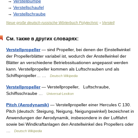
→
Verstellpumpe
→
Verstellschaufel
→
Verstellschraube
Neue große deutsch-russische Wörterbuch Polytechnic
Verstell
>
См. также в других словарях:
Verstellpropeller
— sind Propeller, bei denen der Einstellwinkel
der Propellerblätter variabel ist, wodurch der Anstellwinkel der
Blätter an verschiedene Betriebssituationen angepasst werden
kann. Verstellpropeller kommen als Luftschrauben und als
Schiffspropeller… …
Deutsch Wikipedia
Verstellpropeller
— Verstellpropeller, Luftschraube,
Schiffsschraube …
Universal-Lexikon
Pitch (Aerodynamik)
— Verstellpropeller einer Hercules C 130.
Pitch (deutsch: Steigung, Neigung, Neigungswinkel) bezeichnet in
Anwendungen der Aerodynamik, insbesondere in der Luftfahrt
sowie bei Windkraftanlagen den Anstellwinkel des Propellers oder
…
Deutsch Wikipedia