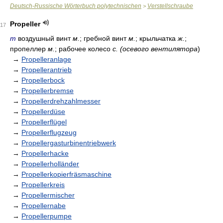
Deutsch-Russische Wörterbuch polytechnischen
Verstellschraube
>
Propeller
17
m
воздушный винт
м.
; гребной винт
м.
; крыльчатка
ж.
;
пропеллер
м.
; рабочее колесо
с. (осевого вентилятора
)
→
Propelleranlage
→
Propellerantrieb
→
Propellerbock
→
Propellerbremse
→
Propellerdrehzahlmesser
→
Propellerdüse
→
Propellerflügel
→
Propellerflugzeug
→
Propellergasturbinentriebwerk
→
Propellerhacke
→
Propellerholländer
→
Propellerkopierfräsmaschine
→
Propellerkreis
→
Propellermischer
→
Propellernabe
→
Propellerpumpe