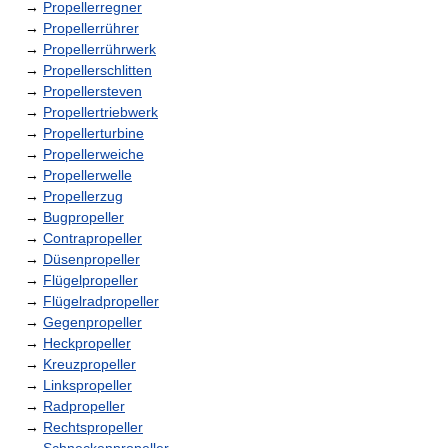
→
Propellerregner
→
Propellerrührer
→
Propellerrührwerk
→
Propellerschlitten
→
Propellersteven
→
Propellertriebwerk
→
Propellerturbine
→
Propellerweiche
→
Propellerwelle
→
Propellerzug
→
Bugpropeller
→
Contrapropeller
→
Düsenpropeller
→
Flügelpropeller
→
Flügelradpropeller
→
Gegenpropeller
→
Heckpropeller
→
Kreuzpropeller
→
Linkspropeller
→
Radpropeller
→
Rechtspropeller