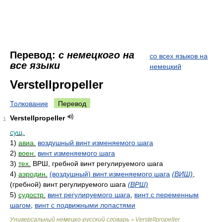
Перевод:
с немецкого на
со всех языков на
все языки
немецкий
Verstellpropeller
Толкование
Перевод
Verstellpropeller
1
сущ.
1)
авиа.
воздушный винт изменяемого шага
2)
воен.
винт изменяемого шага
3)
тех.
ВРШ, гребной винт регулируемого шага
4)
аэродин.
(воздушный) винт изменяемого шага
(ВИШ)
,
(гребной) винт регулируемого шага
(ВРШ)
5)
судостр.
винт регулируемого шага
,
винт с переменным
шагом
,
винт с подвижными лопастями
Универсальный немецко-русский словарь
Verstellpropeller
>