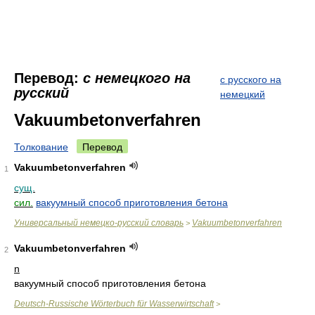
Перевод:
с немецкого на
с русского на
русский
немецкий
Vakuumbetonverfahren
Толкование
Перевод
Vakuumbetonverfahren
1
сущ.
сил.
вакуумный способ приготовления бетона
Универсальный немецко-русский словарь
Vakuumbetonverfahren
>
Vakuumbetonverfahren
2
n
вакуумный способ приготовления бетона
Deutsch-Russische Wörterbuch für Wasserwirtschaft
>