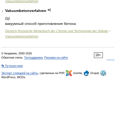
Vakuumbetonverfahren
Vakuumbetonverfahren
3
(
n
)
вакуумный способ приготовления бетона
Deutsch-Russische Wörterbuch der Chemie und Technologie der Silikate
>
Vakuumbetonverfahren
© Академик, 2000-2026
18+
Обратная связь:
Техподдержка
,
Реклама на сайте
👣 Путешествия
Экспорт словарей на сайты
, сделанные на PHP,
Joomla,
Drupal,
WordPress, MODx.