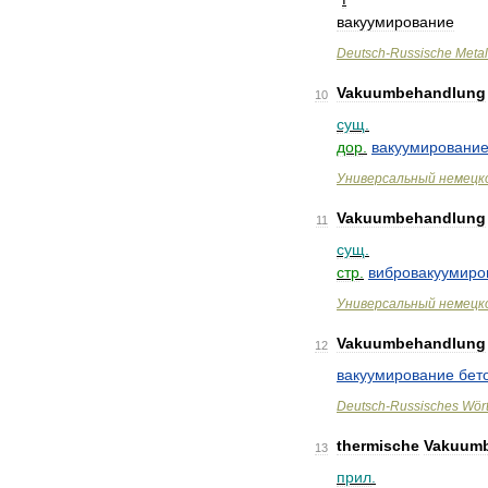
вакуумирование
Deutsch
-
Russische
Metal
Vakuumbehandlung
10
сущ
.
дор
.
вакуумировани
Универсальный
немецк
Vakuumbehandlung
11
сущ
.
стр
.
вибровакуумиро
Универсальный
немецк
Vakuumbehandlung
12
вакуумирование
бет
Deutsch
-
Russisches
Wör
thermische
Vakuum
13
прил
.