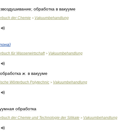
езвоздушивание
;
обработка
в
вакууме
erbuch
der
Chemie
Vakuumbehandlung
>
тона
)
erbuch
für
Wasserwirtschaft
Vakuumbehandlung
>
обработка
ж
.
в
вакууме
ische
Wörterbuch
Polytechnic
Vakuumbehandlung
>
уумная
обработка
erbuch
der
Chemie
und
Technologie
der
Silikate
Vakuumbehandlung
>