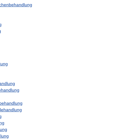
ächenbehandlung
g
g
g
lung
andlung
ehandlung
behandlung
Behandlung
g
ng
lung
lung