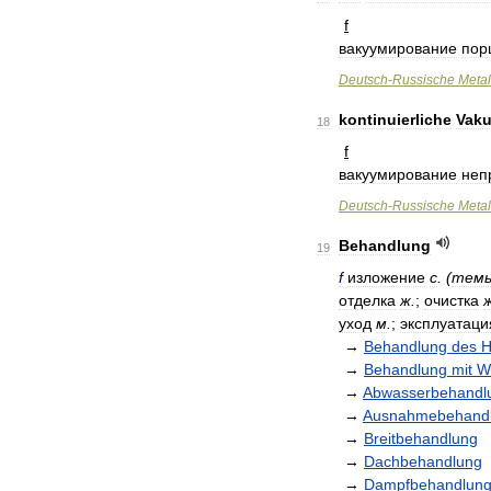
f
вакуумирование
пор
Deutsch
-
Russische
Metal
kontinuierliche
Vak
18
f
вакуумирование
неп
Deutsch
-
Russische
Metal
Behandlung
19
f
изложение
с
. (
тем
отделка
ж
.
;
очистка
уход
м
.
;
эксплуатаци
→
Behandlung
des
H
→
Behandlung
mit
W
→
Abwasserbehandl
→
Ausnahmebehand
→
Breitbehandlung
→
Dachbehandlung
→
Dampfbehandlun