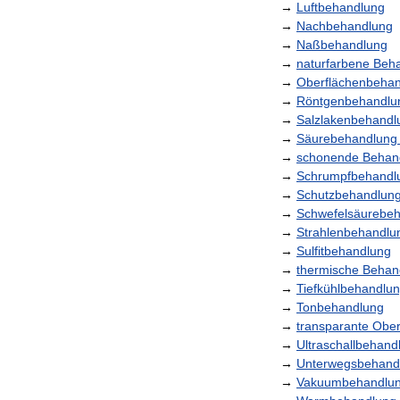
→
Luftbehandlung
→
Nachbehandlung
→
Naßbehandlung
→
naturfarbene
Beh
→
Oberflächenbeha
→
Röntgenbehandlu
→
Salzlakenbehandl
→
Säurebehandlung
→
schonende
Behan
→
Schrumpfbehandl
→
Schutzbehandlun
→
Schwefelsäurebe
→
Strahlenbehandlu
→
Sulfitbehandlung
→
thermische
Behan
→
Tiefkühlbehandlu
→
Tonbehandlung
→
transparante
Ober
→
Ultraschallbehand
→
Unterwegsbehand
→
Vakuumbehandlu