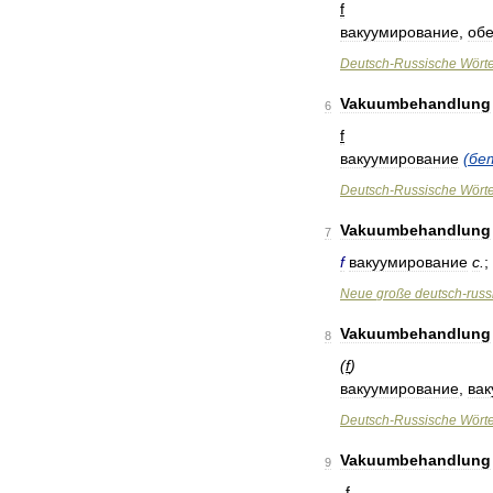
f
вакуумирование
,
об
Deutsch
-
Russische
Wört
Vakuumbehandlung
6
f
вакуумирование
(
бе
Deutsch
-
Russische
Wört
Vakuumbehandlung
7
f
вакуумирование
с
.
;
Neue
große
deutsch
-
russ
Vakuumbehandlung
8
(
f
)
вакуумирование
,
вак
Deutsch
-
Russische
Wört
Vakuumbehandlung
9
f