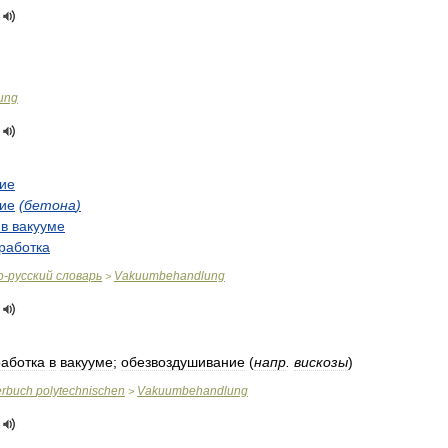
ung
ие
ие
(
бетона
)
в
вакууме
работка
о
-
русский
словарь
Vakuumbehandlung
>
аботка
в
вакууме
;
обезвоздушивание
(
напр
.
вискозы
)
erbuch
polytechnischen
Vakuumbehandlung
>