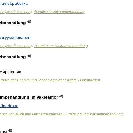
ная
обработка
о
-
русский
словарь
thermische
Vakuumbehandlung
>
mbehandlung
вакуумирование
о
-
русский
словарь
Oberflächen
-
Vakuumbehandlung
>
mbehandlung
умирование
erbuch
der
Chemie
und
Technologie
der
Silikate
Oberflächen
-
>
umbehandlung
im
Vakreaktor
обработка
rbuch
von
Milch
und
Milcherzeugnissen
Erhitzung
und
Vakuumbehandlung
>
ung