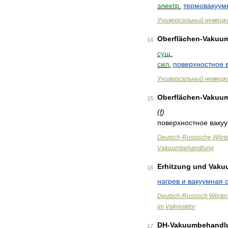
электр
.
термовакуум
Универсальный
немецк
Oberflächen
-
Vakuu
14
сущ
.
сил
.
поверхностное
Универсальный
немецк
Oberflächen
-
Vakuu
15
(
f
)
поверхностное
ваку
Deutsch
-
Russische
Wört
Vakuumbehandlung
Erhitzung
und
Vaku
16
нагрев
и
вакуумная
Deutsch
-
Russisch
Wörte
im
Vakreaktor
DH
-
Vakuumbehandl
17