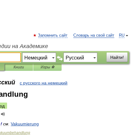
Запомнить сайт
Словарь на свой сайт
RU
едии на Академике
Найти!
Книги
Игры ⚽
сский
с русского на немецкий
andlung
од
f
см
.
Vakuumierung
akuumbehandlung