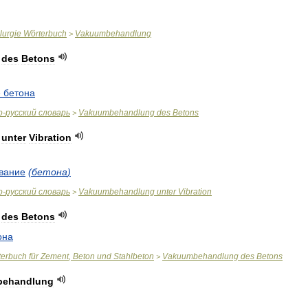
lurgie
Wörterbuch
Vakuumbehandlung
>
des
Betons
е
бетона
о
-
русский
словарь
Vakuumbehandlung
des
Betons
>
unter
Vibration
вание
(
бетона
)
о
-
русский
словарь
Vakuumbehandlung
unter
Vibration
>
des
Betons
она
terbuch
für
Zement
,
Beton
und
Stahlbeton
Vakuumbehandlung
des
Betons
>
behandlung