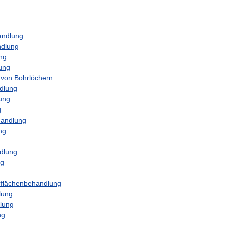
andlung
ndlung
ng
ung
von
Bohrlöchern
dlung
ung
g
handlung
ng
dlung
ng
flächenbehandlung
lung
lung
ng