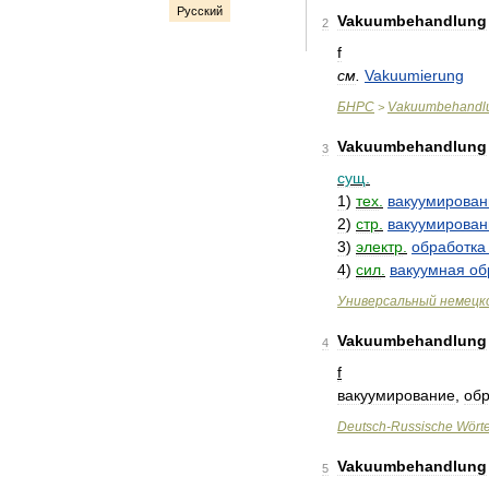
Русский
Vakuumbehandlung
2
f
см
.
Vakuumierung
БНРС
Vakuumbehandl
>
Vakuumbehandlung
3
сущ
.
1
)
тех
.
вакуумирован
2
)
стр
.
вакуумирован
3
)
электр
.
обработка
4
)
сил
.
вакуумная
об
Универсальный
немецк
Vakuumbehandlung
4
f
вакуумирование
,
обр
Deutsch
-
Russische
Wört
Vakuumbehandlung
5