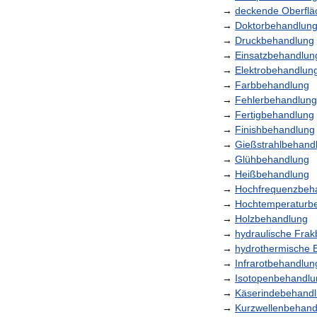
→
deckende
Oberfl
→
Doktorbehandlun
→
Druckbehandlung
→
Einsatzbehandlun
→
Elektrobehandlun
→
Farbbehandlung
→
Fehlerbehandlung
→
Fertigbehandlung
→
Finishbehandlung
→
Gießstrahlbehand
→
Glühbehandlung
→
Heißbehandlung
→
Hochfrequenzbeh
→
Hochtemperaturb
→
Holzbehandlung
→
hydraulische
Frak
→
hydrothermische
→
Infrarotbehandlun
→
Isotopenbehandlu
→
Käserindebehand
→
Kurzwellenbehand