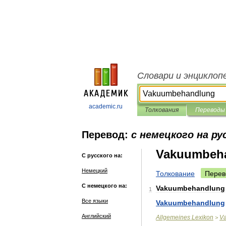
Словари и энциклоп
academic.ru
Толкования
Переводы
Перевод:
с немецкого на ру
Vakuumbeh
С русского на:
Немецкий
Толкование
Перев
С немецкого на:
Vakuumbehandlung
1
Все языки
Vakuumbehandlung
Английский
Allgemeines
Lexikon
V
>