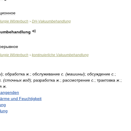
ционное
lurgie
Wörterbuch
DH
-
Vakuumbehandlung
>
uumbehandlung
рерывное
lurgie
Wörterbuch
kontinuierliche
Vakuumbehandlung
>
ы
);
обработка
ж
.
;
обслуживание
с
. (
машины
);
обсуждение
с
.
;
ж
. (
сточных
вод
);
разработка
ж
.
;
рассмотрение
с
.
;
трактовка
ж
.
;
я
ж
.
angenden
ärme
und
Feuchtigkeit
ung
lung
g