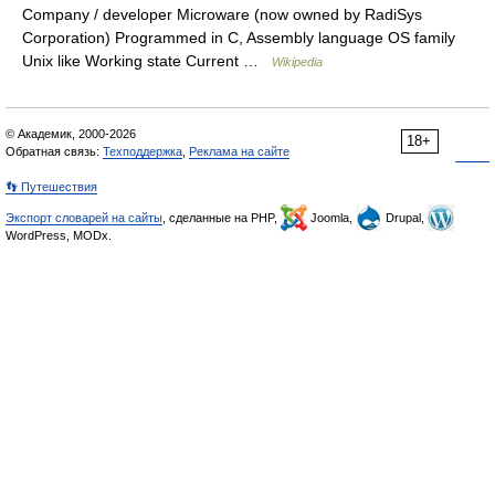
Company / developer Microware (now owned by RadiSys
Corporation) Programmed in C, Assembly language OS family
Unix like Working state Current …
Wikipedia
© Академик, 2000-2026
18+
Обратная связь:
Техподдержка
,
Реклама на сайте
👣 Путешествия
Экспорт словарей на сайты
, сделанные на PHP,
Joomla,
Drupal,
WordPress, MODx.