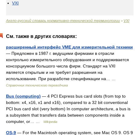
VXI
Англо-русский словарь нормативно-технической терминологии
VXI
>
См. также в других словарях:
расширенный интерфейс VME для измерительной техники
— Предложен в 1987 г. ведущими фирмами в отрасли
контрольно измерительного оборудования и поддерживается
консорциумом большого числа фирм. Стандарт на VXI
является открытым и не требует разрешения на
использование. При разработке спецификации на… …
Справочник технического переводчика
Bus (computing)
— 4 PCI Express bus card slots (from top to
bottom: x4, x16, x1 and x16), compared to a 32 bit conventional
PCI bus card slot (very bottom) In computer architecture, a bus is
a subsystem that transfers data between components inside a
computer, or… …
Wikipedia
OS-9
— For the Macintosh operating system, see Mac OS 9. OS 9