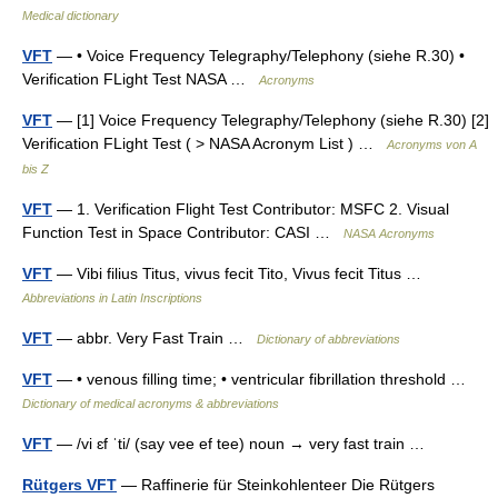
Medical dictionary
VFT
— • Voice Frequency Telegraphy/Telephony (siehe R.30) •
Verification FLight Test NASA …
Acronyms
VFT
— [1] Voice Frequency Telegraphy/Telephony (siehe R.30) [2]
Verification FLight Test ( > NASA Acronym List ) …
Acronyms von A
bis Z
VFT
— 1. Verification Flight Test Contributor: MSFC 2. Visual
Function Test in Space Contributor: CASI …
NASA Acronyms
VFT
— Vibi filius Titus, vivus fecit Tito, Vivus fecit Titus …
Abbreviations in Latin Inscriptions
VFT
— abbr. Very Fast Train …
Dictionary of abbreviations
VFT
— • venous filling time; • ventricular fibrillation threshold …
Dictionary of medical acronyms & abbreviations
VFT
— /vi ɛf ˈti/ (say vee ef tee) noun → very fast train …
Rütgers VFT
— Raffinerie für Steinkohlenteer Die Rütgers