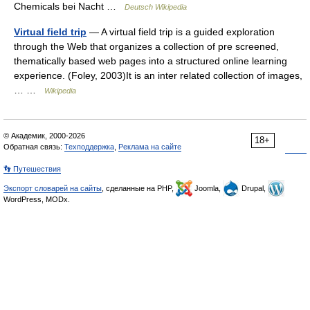
Chemicals bei Nacht …
Deutsch Wikipedia
Virtual field trip
— A virtual field trip is a guided exploration
through the Web that organizes a collection of pre screened,
thematically based web pages into a structured online learning
experience. (Foley, 2003)It is an inter related collection of images,
… …
Wikipedia
© Академик, 2000-2026
18+
Обратная связь:
Техподдержка
,
Реклама на сайте
👣 Путешествия
Экспорт словарей на сайты
, сделанные на PHP,
Joomla,
Drupal,
WordPress, MODx.