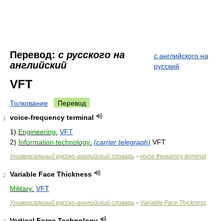
Перевод:
с русского на
с английского на
английский
русский
VFT
Толкование
Перевод
voice-frequency terminal
1
1)
Engineering:
VFT
2)
Information technology:
(carrier telegraph)
VFT
Универсальный русско-английский словарь
voice-frequency terminal
>
Variable Face Thickness
2
Military:
VFT
Универсальный русско-английский словарь
Variable Face Thickness
>
Vertical Force Technology