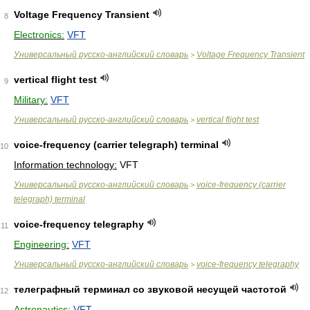
Voltage Frequency Transient
8
Electronics:
VFT
Универсальный русско-английский словарь
Voltage Frequency Transient
>
vertical flight test
9
Military:
VFT
Универсальный русско-английский словарь
vertical flight test
>
voice-frequency (carrier telegraph) terminal
10
Information technology:
VFT
Универсальный русско-английский словарь
voice-frequency (carrier
>
telegraph) terminal
voice-frequency telegraphy
11
Engineering:
VFT
Универсальный русско-английский словарь
voice-frequency telegraphy
>
телеграфный терминал со звуковой несущей частотой
12
Astronautics:
VFT