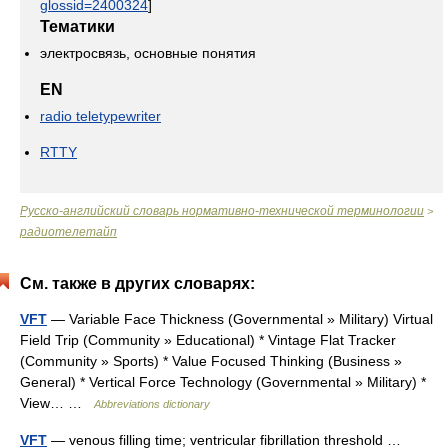
glossid=2400324
]
Тематики
электросвязь, основные понятия
EN
radio teletypewriter
RTTY
Русско-английский словарь нормативно-технической терминологии
>
радиотелетайп
См. также в других словарях:
VFT
— Variable Face Thickness (Governmental » Military) Virtual
Field Trip (Community » Educational) * Vintage Flat Tracker
(Community » Sports) * Value Focused Thinking (Business »
General) * Vertical Force Technology (Governmental » Military) *
View… …
Abbreviations dictionary
VFT
— venous filling time; ventricular fibrillation threshold …