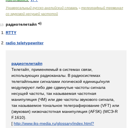
Универсальный русско-английский словарь
телеграфный терминал
>
со звуковой несущей частотой
радиотелетайп
13
RTTY
radio teletypewriter
радиотелетайп
Телетайп, применяемый в системах связи,
использующих радиоканалы. В радиосистемах
телетайпными сигналами логической единицы/нуля
модулируют либо две сдвинутые частоты сигнала
несущей частоты, так называемая частотная
манипуляция (ЧМ) или две частоты звукового сигнала,
так называемое тональное телеграфирование (VFT) или
(звуковая) низкочастотная манипуляция (AFSK) (МСЭ-R
F.1610).
[
http://www.iks-media.ru/glossary/index.html?