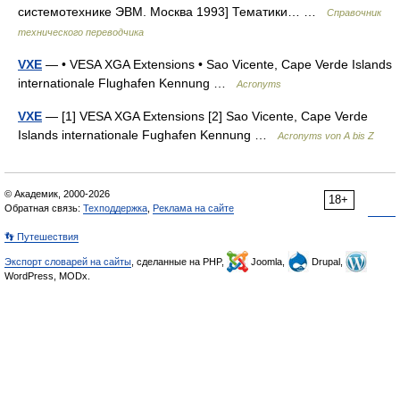
системотехнике ЭВМ. Москва 1993] Тематики… …
Справочник
технического переводчика
VXE
— • VESA XGA Extensions • Sao Vicente, Cape Verde Islands
internationale Flughafen Kennung …
Acronyms
VXE
— [1] VESA XGA Extensions [2] Sao Vicente, Cape Verde
Islands internationale Fughafen Kennung …
Acronyms von A bis Z
© Академик, 2000-2026
18+
Обратная связь:
Техподдержка
,
Реклама на сайте
👣 Путешествия
Экспорт словарей на сайты
, сделанные на PHP,
Joomla,
Drupal,
WordPress, MODx.