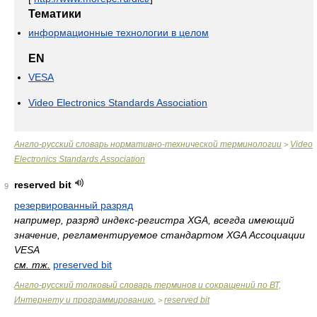
Тематики
информационные технологии в целом
EN
VESA
Video Electronics Standards Association
Англо-русский словарь нормативно-технической терминологии
Video
>
Electronics Standards Association
reserved bit
9
резервированный разряд
например, разряд индекс-регистра XGA, всегда имеющий
значение, регламентируемое стандартом XGA Ассоциации
VESA
см. тж.
preserved bit
Англо-русский толковый словарь терминов и сокращений по ВТ,
Интернету и программированию.
reserved bit
>