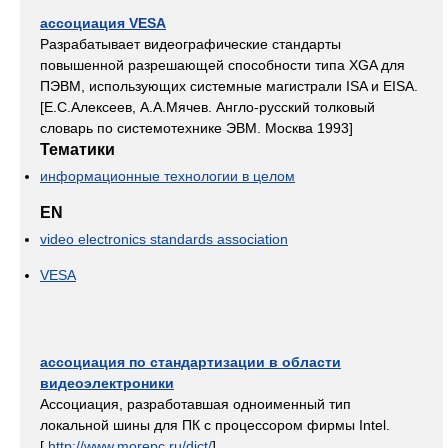
ассоциация VESA
Разрабатывает видеографические стандарты
повышенной разрешающей способности типа XGA для
ПЭВМ, использующих системные магистрали ISA и EISA.
[Е.С.Алексеев, А.А.Мячев. Англо-русский толковый
словарь по системотехнике ЭВМ. Москва 1993]
Тематики
информационные технологии в целом
EN
video electronics standards association
VESA
ассоциация по стандартизации в области
видеоэлектроники
Ассоциация, разработавшая одноименный тип
локальной шины для ПК с процессором фирмы Intel.
[
http://www.morepc.ru/dict/
]