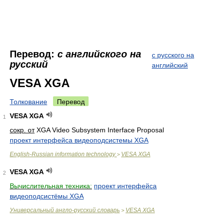
Перевод:
с английского на
с русского на
русский
английский
VESA XGA
Толкование
Перевод
VESA XGA
1
сокр. от
XGA Video Subsystem Interface Proposal
проект интерфейса видеоподсистемы XGA
English-Russian information technology
VESA XGA
>
VESA XGA
2
Вычислительная техника:
проект интерфейса
видеоподсистёмы XGA
Универсальный англо-русский словарь
VESA XGA
>