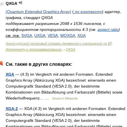
QXGA
10
(Quantum Extended Graphics Array)
(
по контексту
) адаптер,
графика, стандарт
QXGA
поддерживает разрешение 2048 х 1536 пикселов, с
коэффициентом пропорциональности 4:3 (см.
aspect ratio
)
см. тж.
SVGA
,
UXGA
,
VESA
,
WQXGA
,
XGA
Англо-русский толковый словарь терминов и сокращений по ВТ,
Интернету и программированию.
QXGA
>
См. также в других словарях:
XGA
— (4:3) im Vergleich mit anderen Formaten. Extended
Graphics Array (Abkürzung XGA) bezeichnet: einerseits einen
Computergrafik Standard (VESA 2.0), der bestimmte
Kombinationen von Bildauflösung und Farbanzahl (Bittiefe) sowie
Wiederholfrequenz… …
Deutsch Wikipedia
XGA-2
— XGA (4:3) im Vergleich mit anderen Formaten. Extended
Graphics Array (Abkürzung XGA) bezeichnet: einerseits einen
Computergrafik Standard (VESA 2.0), der bestimmte
Kombinationen von Bildauflösung und Farbanzahl (Bittiefe) sowie