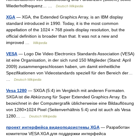
Wiederholfrequenz… …
Deutsch Wikipedia
XGA
— XGA, the Extended Graphics Array, is an IBM display
standard introduced in 1990. Today, it is the most common
appellation of the 1024 × 768 pixels display resolution, but the
official definition is broader than that. It was not a new and
improved …
Wikipedia
VESA
— Logo Die Video Electronics Standards Association (VESA)
ist eine Organisation, in der sich rund 150 Mitglieder (Stand: April
2009) zusammengeschlossen haben, um damit einheitliche
Spezifikationen von Videostandards speziell für den Bereich der…
…
Deutsch Wikipedia
Vesa 1280
— SXGA (5:4) im Vergleich mit anderen Formaten.
SXGA ist die Abkürzung für Super Extended Graphics Array. Es
bezeichnet in der Computergrafik üblicherweise eine Bildauflösung
von 1280×1024 Pixel (Seitenverhältnis 5:4) und ist auch als Vesa
1280… …
Deutsch Wikipedia
проект интерфейса видеоподсистемы XGA
— Разработан
комитетом VESA XGA для поддержки интерфейса