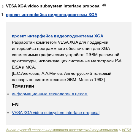
VESA XGA video subsystem interface proposal
3
проект интерфейса видеоподсистемы XGA
проект интерфейса видеоподсистемы XGA
Разработан комитетом VESA XGA для поддержки
интерфейса программного обеспечения для XGA-
совместимых графических устройств ПЭВМ различной
архитектуры, использующих системные магистрали ISA,
EISA и MCA.
[Е.С.Алексеев, А.А.Мячев. Англо-русский толковый
словарь по системотехнике ЭВМ. Москва 1993]
Тематики
информационные технологии в целом
EN
VESA XGA video subsystem interface proposal
Англо-русский словарь нормативно-технической терминологии
VESA
>