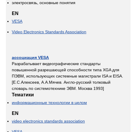
электросвязь, основные понятия
EN
VESA
Video Electronics Standards Association
ассоциация VESA
Разрабатывает видеографические стандарты
повышенной разрешающей способности типа XGA для
ПЭВМ, использующих системные магистрали ISA и EISA.
[Е.С.Алексеев, А.А.Мячев. Англо-русский толковый
словарь по системотехнике ЭВМ. Москва 1993]
Тематики
информационные технологии в целом
EN
video electronics standards association
VESA