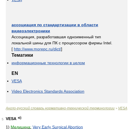
ассоциация по стандартизации в области
видеоэлектроники
Ассоциация, разработавшая одноименный тип
локальной шины для ПК с процессором фирмы Intel.
[
http://www.morepc.ru/dict/
]
Тематики
информационные технологии в целом
EN
VESA
Video Electronics Standards Association
Англо-русский словарь нормативно-технической терминологии
VESA
>
VESA
5
1)
Медицина:
Very Early Surgical Abortion