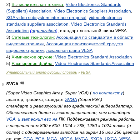
2)
Вычислительная техника:
Video Electronics Standards
(Suppliers) Association
,
Video Electronics Suppliers Association
,
XGA video subsystem interface proposal
,
video electronics
standards suppliers association
,
Video Electronics Standards
Association
(
organization
)
, стандарт локальной шины VESA
3)
Сетевые технологии:
Ассоциация по стандартам в области
видеоэлектроники
,
Ассоциация производителей средств
видеоэлектроники
,
локальная шина VESA
4)
Химическое оружие:
Video Electronics Standard Association
5)
Расширение файла:
Video Electronics Standards Association
Универсальный англо-русский словарь
VESA
>
SVGA
6
(Super Video Graphics Array, Super VGA)
(
по контексту
)
адаптер, графика, стандарт
SVGA
(SuperVGA)
стандарт и реализующий его графический видеоадаптер.
Обеспечивает более высокое разрешение, чем стандарт
VGA
,
и вытеснил его на
ПК
. Поддерживает режимы работы
с разрешением 800 x 600, 1024 x 768, 1280 х 1024 точек (и
более) с одновременным выводом на экран 16 или 256 цветов
см. тж.
CGA
,
EGA
,
MGA
,
MCGA
,
MVGA
,
SXGA
,
UXGA
,
VESA
,