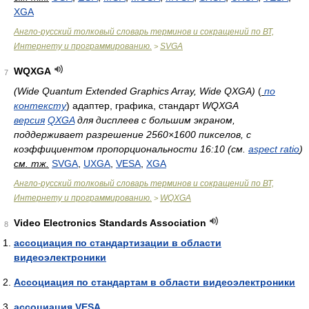
XGA
Англо-русский толковый словарь терминов и сокращений по ВТ,
Интернету и программированию.
SVGA
>
WQXGA
7
(Wide Quantum Extended Graphics Array, Wide QXGA)
(
по
контексту
) адаптер, графика, стандарт
WQXGA
версия
QXGA
для дисплеев с большим экраном,
поддерживает разрешение 2560×1600 пикселов, с
коэффициентом пропорциональности 16:10 (см.
aspect ratio
)
см. тж.
SVGA
,
UXGA
,
VESA
,
XGA
Англо-русский толковый словарь терминов и сокращений по ВТ,
Интернету и программированию.
WQXGA
>
Video Electronics Standards Association
8
ассоциация по стандартизации в области
видеоэлектроники
Ассоциация по стандартам в области видеоэлектроники
ассоциация VESA