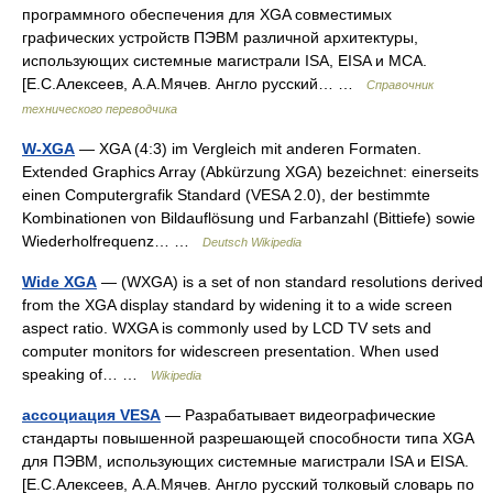
программного обеспечения для XGA совместимых
графических устройств ПЭВМ различной архитектуры,
использующих системные магистрали ISA, EISA и MCA.
[Е.С.Алексеев, А.А.Мячев. Англо русский… …
Справочник
технического переводчика
W-XGA
— XGA (4:3) im Vergleich mit anderen Formaten.
Extended Graphics Array (Abkürzung XGA) bezeichnet: einerseits
einen Computergrafik Standard (VESA 2.0), der bestimmte
Kombinationen von Bildauflösung und Farbanzahl (Bittiefe) sowie
Wiederholfrequenz… …
Deutsch Wikipedia
Wide XGA
— (WXGA) is a set of non standard resolutions derived
from the XGA display standard by widening it to a wide screen
aspect ratio. WXGA is commonly used by LCD TV sets and
computer monitors for widescreen presentation. When used
speaking of… …
Wikipedia
ассоциация VESA
— Разрабатывает видеографические
стандарты повышенной разрешающей способности типа XGA
для ПЭВМ, использующих системные магистрали ISA и EISA.
[Е.С.Алексеев, А.А.Мячев. Англо русский толковый словарь по