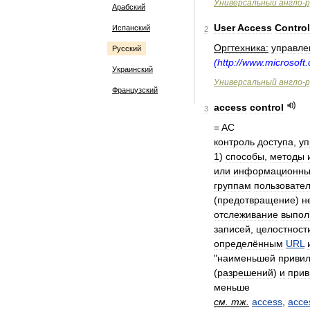
Универсальный
англо
-
р
Арабский
User
Access
Control
Испанский
2
Оргтехника:
управле
Русский
(
http:
//
www
.
microsoft
.
Украинский
Универсальный
англо
-
р
Французский
access
control
3
=
AC
контроль
доступа
,
уп
1
)
способы
,
методы
или
информационн
группам
пользовате
(
предотвращение
)
н
отслеживание
выпол
записей
,
целостност
определённым
URL
"
наименьшей
привил
(
разрешений
)
и
прив
меньше
см
.
тж
.
access
,
acce