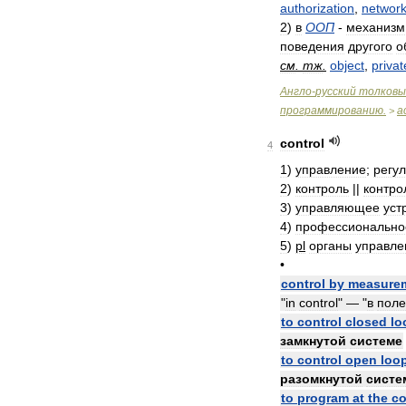
authorization
,
networ
2
)
в
ООП
-
механизм
поведения
другого
о
см
.
тж
.
object
,
privat
Англо
-
русский
толковы
программированию
.
a
>
control
4
1
)
управление
;
регу
2
)
контроль
||
контро
3
)
управляющее
уст
4
)
профессионально
5
)
pl
органы
управле
•
control
by
measure
"
in
control
" — "
в
поле
to
control
closed
lo
замкнутой
системе
to
control
open
loo
разомкнутой
систе
to
program
at
the
co