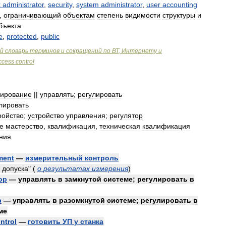
k
administrator
,
security
,
system
administrator
,
user
accounting
,
ограничивающий
объектам
степень
видимости
структуры
и
бъекта
e
,
protected
,
public
й
словарь
терминов
и
сокращений
по
ВТ
,
Интернету
и
ccess
control
лирование
||
управлять
;
регулировать
лировать
ройство
;
устройство
управления
;
регулятор
е
мастерство
,
квалификация
,
техническая
квалификация
ния
ment
—
измерительный
контроль
допуска
"
(
о
результатах
измерения
)
op
—
управлять
в
замкнутой
системе
;
регулировать
в
p
—
управлять
в
разомкнутой
системе
;
регулировать
в
ме
ntrol
—
готовить
УП
у
станка