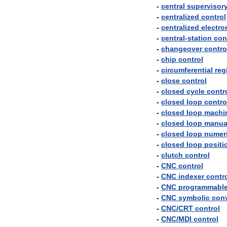
-
central
supervisor
-
centralized
control
-
centralized
electro
-
central
-
station
con
-
changeover
contro
-
chip
control
-
circumferential
reg
-
close
control
-
closed
cycle
contr
-
closed
loop
contro
-
closed
loop
machi
-
closed
loop
manua
-
closed
loop
numeri
-
closed
loop
positi
-
clutch
control
-
CNC
control
-
CNC
indexer
contr
-
CNC
programmabl
-
CNC
symbolic
conv
-
CNC
/
CRT
control
-
CNC
/
MDI
control