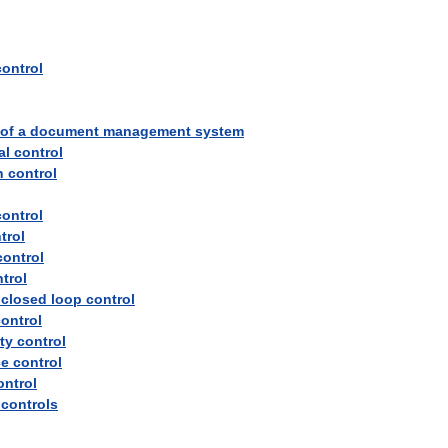
control
of
a
document
management
system
al
control
h
control
control
trol
control
trol
closed
loop
control
ontrol
ity
control
ce
control
ontrol
controls