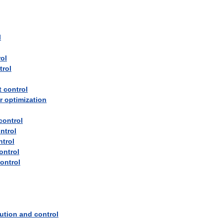
l
ol
trol
t
control
r
optimization
control
ntrol
ntrol
ontrol
ontrol
bution
and
control