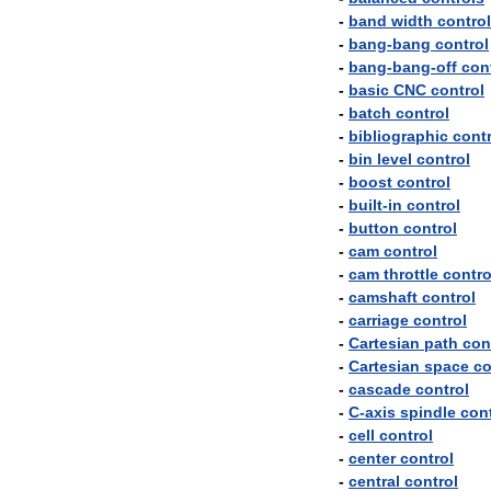
-
band
width
control
-
bang
-
bang
control
-
bang
-
bang
-
off
con
-
basic
CNC
control
-
batch
control
-
bibliographic
contr
-
bin
level
control
-
boost
control
-
built
-
in
control
-
button
control
-
cam
control
-
cam
throttle
contro
-
camshaft
control
-
carriage
control
-
Cartesian
path
con
-
Cartesian
space
co
-
cascade
control
-
C
-
axis
spindle
cont
-
cell
control
-
center
control
-
central
control