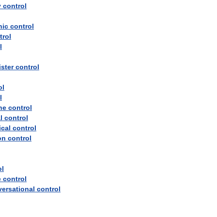
y
control
nic
control
trol
l
ister
control
ol
l
ne
control
l
control
cal
control
on
control
ol
e
control
ersational
control