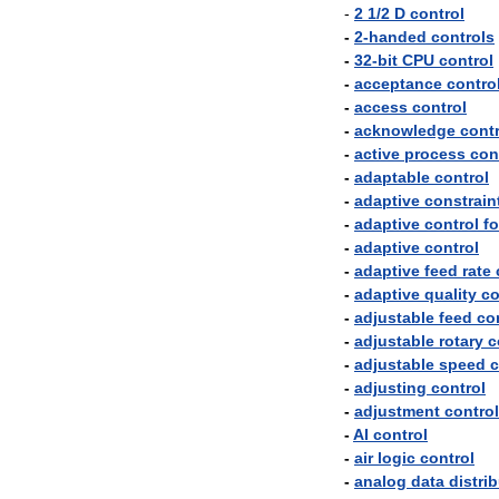
-
2
1
/
2
D
control
-
2
-
handed
controls
-
32
-
bit
CPU
control
-
acceptance
contro
-
access
control
-
acknowledge
contr
-
active
process
con
-
adaptable
control
-
adaptive
constrain
-
adaptive
control
fo
-
adaptive
control
-
adaptive
feed
rate
-
adaptive
quality
co
-
adjustable
feed
co
-
adjustable
rotary
c
-
adjustable
speed
c
-
adjusting
control
-
adjustment
control
-
AI
control
-
air
logic
control
-
analog
data
distri