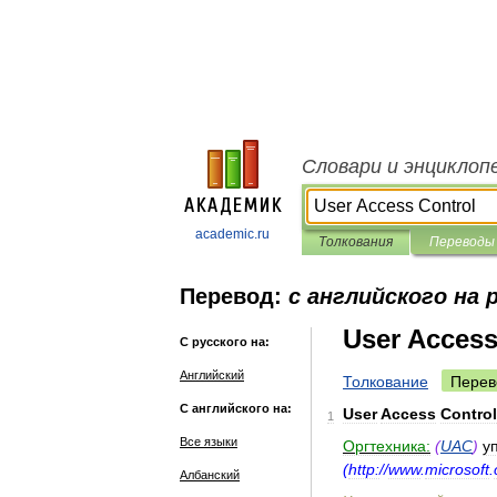
Словари и энциклоп
academic.ru
Толкования
Переводы
Перевод:
с английского на 
User Access
С русского на:
Английский
Толкование
Перев
С английского на:
User
Access
Control
1
Все языки
Оргтехника:
(
UAC
)
у
(
http:
//
www
.
microsoft
.
Албанский