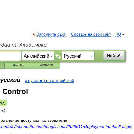
Запомнить сайт
Словарь на свой сайт
RU
едии на Академике
Найти!
Книги
Игры ⚽
русский
с русского на английский
 Control
од
правление
доступом
пользователя
com
/
rus
/
technet
/
technetmag
/
issues
/
2006
/
11
/
Deployment
/
default
.
aspx
)