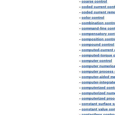
-
coarse
control
-
coded
current
cont
-
coded
current
rem
-
color
control
-
combination
contr
-
command
-
line
cont
-
compensatory
cont
-
composition
contr
-
compound
control
-
computed
-
current
-
computed
-
torque
c
-
computer
control
-
computer
numerica
-
computer
process
-
computer
-
aided
me
-
computer
-
integrat
-
computerized
cont
-
computerized
nume
-
computerized
proc
-
constant
surface
s
-
constant
value
con
-
contactless
contro