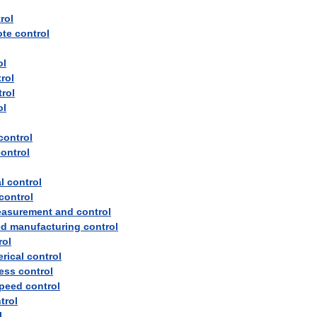
rol
ote
control
ol
rol
rol
ol
control
ontrol
l
control
control
asurement
and
control
ed
manufacturing
control
rol
rical
control
ess
control
peed
control
trol
l