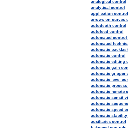
-
analogical
control
-
analytical
control
-
application
control
-
arrows
-
on
-
curves
-
autodepth
control
-
autofeed
control
-
automated
control
-
automated
technic
-
automatic
backlas
-
automatic
control
-
automatic
editing
-
automatic
gain
con
-
automatic
gripper
-
automatic
level
con
-
automatic
process
-
automatic
remote
c
-
automatic
sensitiv
-
automatic
sequen
-
automatic
speed
c
-
automatic
stability
-
auxiliaries
control
-
balanced
controls