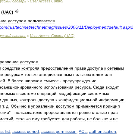
усский
словарь
User
Access
Control
>
(
UAC
)
ние
доступом
пользователя
com
/
rus
/
technet
/
technetmag
/
issues
/
2006
/
11
/
Deployment
/
default
.
aspx
)
усский
словарь
User
Access
Control
(
UAC
)
>
равление
доступом
и
средства
контроля
предоставления
права
доступа
к
сетевым
ым
ресурсам
только
авторизованным
пользователям
или
лей
.
В
более
широком
смысле
-
предупреждение
есанкционированного
использования
ресурса
.
Сюда
входит
няемых
в
системе
операций
,
модификации
системных
и
данных
,
контроль
доступа
к
конфиденциальной
информации
,
и
т
.
д
.
Обычно
в
управлении
доступом
применяется
принцип
егии
" -
пользователю
предоставляется
ровно
столько
прав
илегий
,
сколько
ему
требуется
для
работы
,
не
больше
и
не
ss
list
,
access
period
,
access
permission
,
ACL
,
authentication
,