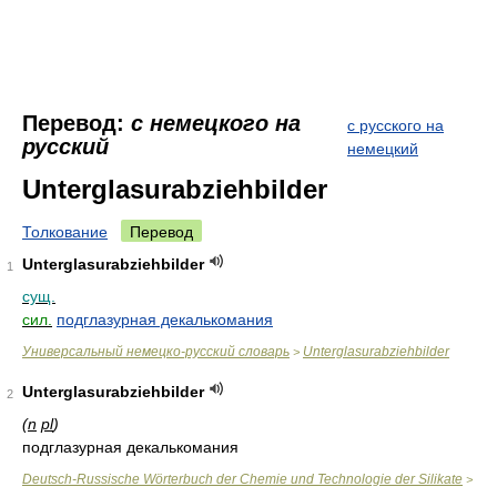
Перевод:
с немецкого на
с русского на
русский
немецкий
Unterglasurabziehbilder
Толкование
Перевод
Unterglasurabziehbilder
1
сущ.
сил.
подглазурная декалькомания
Универсальный немецко-русский словарь
Unterglasurabziehbilder
>
Unterglasurabziehbilder
2
(
n
pl
)
подглазурная декалькомания
Deutsch-Russische Wörterbuch der Chemie und Technologie der Silikate
>