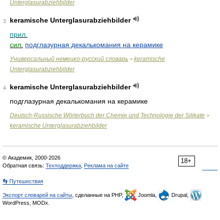
Unterglasurabziehbilder
keramische Unterglasurabziehbilder
3
прил.
сил.
подглазурная декалькомания на керамике
Универсальный немецко-русский словарь
keramische
>
Unterglasurabziehbilder
keramische Unterglasurabziehbilder
4
подглазурная декалькомания на керамике
Deutsch-Russische Wörterbuch der Chemie und Technologie der Silikate
>
keramische Unterglasurabziehbilder
© Академик, 2000-2026
18+
Обратная связь:
Техподдержка
,
Реклама на сайте
👣 Путешествия
Экспорт словарей на сайты
, сделанные на PHP,
Joomla,
Drupal,
WordPress, MODx.