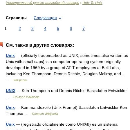
Универсальный русско-английский словарь
Unix To Unix
>
Страницы
Следующая
→
1
2
3
4
5
6
7
См. также в других словарях:
Unix
— (officially trademarked as UNIX, sometimes also written as
Unix with small caps) is a computer operating system originally
developed in 1969 by a group of AT T employees at Bell Labs,
including Ken Thompson, Dennis Ritchie, Douglas McIlroy, and…
…
Wikipedia
UNIX
— Ken Thompson und Dennis Ritchie Basisdaten Entwickler
…
Deutsch Wikipedia
Unix
— Kommandozeile (Unix Prompt) Basisdaten Entwickler Ken
Thompso …
Deutsch Wikipedia
Unix
— (registrado oficialmente como UNIX®) es un sistema