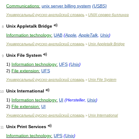
Communications:
unix server billing system
(USBS)
Универсальный русско-английский словарь
UNIX-сервер биллинга
>
Unix Appletalk Bridge
8
Information technology:
UAB
(
Apple
,
AppleTalk
,
Unix
)
Универсальный русско-английский словарь
Unix Appletalk Bridge
>
Unix File System
9
1)
Information technology:
UFS
(
Unix
)
2)
File extension:
UFS
Универсальный русско-английский словарь
Unix File System
>
Unix International
10
1)
Information technology:
UI
(Hersteller,
Unix
)
2)
File extension:
UI
Универсальный русско-английский словарь
Unix International
>
Unix Print Services
11
Information technology:
UPS
(
Unix
)