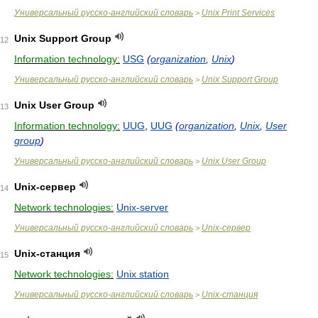
Универсальный русско-английский словарь
Unix Print Services
>
Unix Support Group
12
Information technology:
USG
(
organization
,
Unix
)
Универсальный русско-английский словарь
Unix Support Group
>
Unix User Group
13
Information technology:
UUG
,
UUG
(
organization
,
Unix
,
User
group
)
Универсальный русско-английский словарь
Unix User Group
>
Unix-сервер
14
Network technologies:
Unix-server
Универсальный русско-английский словарь
Unix-сервер
>
Unix-станция
15
Network technologies:
Unix station
Универсальный русско-английский словарь
Unix-станция
>