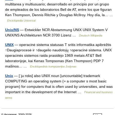
multitarea y multiusuario; desarrollado en principio por un grupo
de empleados de los laboratorios Bell de AT, entre los que figuran
Ken Thompson, Dennis Ritchie y Douglas McIlroy. Hoy día, la… …
Enciclopedia Universal
Unix/NS
— Entwickler NCR Abstammung UNIX UNIX System V
UNIX/NS Architekturen NCR 3700 Lizenz …
Deutsch Wikipedia
UNIX
— operacinė sistema statusas T sritis informatika apibrėžtis
↑Daugiaprocesė ir ↑daugelio naudotojų ↑operacinė sistema. UNIX
operacinės sistemos raida prasidėjo 1969 metais AT&T Bell
laboratorijoje, kai Kenas Tompsonas (Ken Thompson) PDP 7
mašinos… …
Enciklopedinis kompiuterijos žodynas
Unix
— [ˈjuːnɪks] also UNIX noun [uncountable] trademark
COMPUTING an operating system (= a computer s most basic
program) for computers that is often used by universities, and was
important in the development of the Internet …
Financial and business
terms
© Академик, 2000-2026