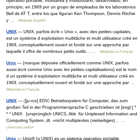
operativo portable, multitarea y multiusuario; desarrollado, en
principio, en 1969 por un grupo de empleados de los laboratorios
Bell de AT T, entre los que figuran Ken Thompson, Dennis Ritchie
y …
Wikipedia Español
UNIX
— UNIX, parfois écrit « Unix », avec des petites capitales,
est un système d exploitation multitâche et multi utilisateur créé en
1969, conceptuellement ouvert et fondé sur une approche par
laquelle il offre de nombreux petits outils… …
Wikipédia en Français
Unix
— (marque déposée officiellement comme UNIX, parfois
aussi écrit comme Unix avec les petites capitalisations) est le nom
d un système d exploitation multitâche et multi utilisateur créé en
1969, conceptuellement ouvert et fondé sur une approche par …
Wikipédia en Français
UNIX
— 〈[ju:nıx] EDV〉 Betriebssystem für Computer, das zum
großen Teil in der Programmiersprache C geschrieben ist [engl.] *
* * UNIX [ursprünglich UNICS, Abk. für Uniplexed Information and
Computing System, dt. »nicht multiplextes (vielseitiges)… …
Universal-Lexikon
Unix
— Unix® (o UNIX) es un sistema operativo portable,