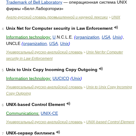
Trademark of Bell Laboratory
—
операционная система UNIX
фирмы «Белл Лаборэториз»
Англо-русский словарь промышленной и научной лексики
UNIX
>
Unix Net for Computer security in Law Enforcement
4
Information technology:
U
.N.C.L.E.
(
organization
,
USA
,
Unix
)
,
UNCLE
(
organization
,
USA
,
Unix
)
Универсальный русско-английский словарь
Unix Net for Computer
>
security in Law Enforcement
Unix to Unix Copy Incoming Copy Outgoing
5
Information technology:
UUCICO
(
Unix
)
Универсальный русско-английский словарь
Unix to Unix Copy Incoming
>
Copy Outgoing
UNIX-based Control Element
6
Communications:
UNIX-CE
Универсальный русско-английский словарь
UNIX-based Control Element
>
UNIX-сервер биллинга
7