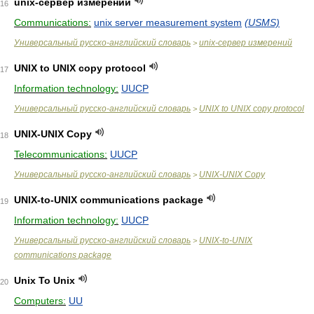
unix-сервер измерений
16
Communications:
unix server measurement system
(USMS)
Универсальный русско-английский словарь
unix-сервер измерений
>
UNIX to UNIX copy protocol
17
Information technology:
UUCP
Универсальный русско-английский словарь
UNIX to UNIX copy protocol
>
UNIX-UNIX Copy
18
Telecommunications:
UUCP
Универсальный русско-английский словарь
UNIX-UNIX Copy
>
UNIX-to-UNIX communications package
19
Information technology:
UUCP
Универсальный русско-английский словарь
UNIX-to-UNIX
>
communications package
Unix To Unix
20
Computers:
UU