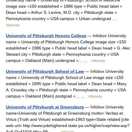
University name = University of Pittsburgh School of Medicine
image size =150 established = 1886 type = Public head label =
Dean head = Arthur S. Levine, M.D. city = Pittsburgh state =
Pennsylvania country = USA campus = Urban undergrad …
Wikipedia
University of Pittsburgh Honors College
— Infobox University
name = University of Pittsburgh Honors College image size =150
established = 1986 type = Public head label = Dean head = G. Alec
Stewart city = Pittsburgh state = Pennsylvania country = USA
campus = Oakland (Main) undergrad =… …
Wikipedia
University of Pittsburgh School of Law
— Infobox University
name = University of Pittsburgh School of Law image size =150
established = 1895 type = Public head label = Dean head = Mary
A. Crossley city = Pittsburgh state = Pennsylvania country = USA
campus = Oakland (Main) postgrad =… …
Wikipedia
University of Pittsburgh at Greensburg
— Infobox University
name=University of Pittsburgh at Greensburg motto= Veritas et
Virtus (Truth and Virtue) established=1963 type=State related [cite
web url= http://www.pdehighered.state.pa.us/higher/cwp/view.asp?
A=6 Q=41016 title= PA… …