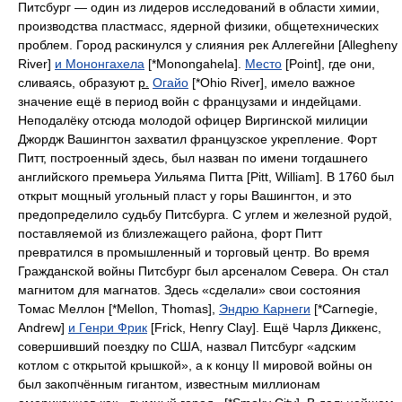
Питсбург — один из лидеров исследований в области химии,
производства пластмасс, ядерной физики, общетехнических
проблем. Город раскинулся у слияния рек Аллегейни
[Allegheny
River]
и Мононгахела
[*Monongahela].
Место
[Point],
где они,
сливаясь, образуют
р.
Огайо
[*Ohio River],
имело важное
значение ещё в период войн с французами и индейцами.
Неподалёку отсюда молодой офицер Виргинской милиции
Джордж Вашингтон захватил французское укрепление. Форт
Питт, построенный здесь, был назван по имени тогдашнего
английского премьера Уильяма Питта
[Pitt, William].
В
1760
был
открыт мощный угольный пласт у горы Вашингтон, и это
предопределило судьбу Питсбурга. С углем и железной рудой,
поставляемой из близлежащего района, форт Питт
превратился в промышленный и торговый центр. Во время
Гражданской войны Питсбург был арсеналом Севера. Он стал
магнитом для магнатов. Здесь «сделали» свои состояния
Томас Меллон
[*Mellon, Thomas],
Эндрю Карнеги
[*Carnegie,
Andrew]
и Генри Фрик
[Frick, Henry Clay].
Ещё Чарлз Диккенс,
совершивший поездку по США, назвал Питсбург «адским
котлом с открытой крышкой», а к концу
II
мировой войны он
был закопчённым гигантом, известным миллионам