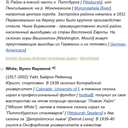
3)
Район в южной части г. Питсбурга [
Pittsburgh
], шт.
Пенсильвания, на р. Мононгахила [
Monongahela River
],
напротив центра города. Застройка района началась в 1811.
Первоначально на берегу реки было крупное производство
стекла. Ныне Бирмингем - преимущественно жилой район,
населенный выходцами из стран Восточной Европы. На
склонах горы Вашингтон [Washington, Mount] живут
преуспевающие выходцы из Германии и их потомки [
German-
Americans
]
English-Russian dictionary of regional studies
Birmingham
>
White, Byron Raymond
18
(1917-2002) Уайт, Байрон Реймонд
Юрист, спортсмен. В 1938 окончил Колорадский
университет [
Colorado, University of
], в течение сезона
играл в профессиональный футбол [
football
], получил за свое
мастерство на этом поприще прозвище "Ловкач Уайт"
["Whizzer White"], затем в течение сезона играл за
"Питтсбургских сталеваров" [
Pittsburgh Steelers
] и два
сезона за "Детройтских львов" [Detroit Lions]. В 1939-40
учился в Оксфордском университете в качестве