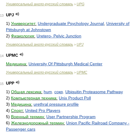
Универсальный англо-русский словарь
UPG
>
UPJ
13
1)
Университет:
Undergraduate Psychology Journal
,
University of
Pittsburgh at Johnstown
2)
Физиология:
Uretero- Pelvic Junction
Универсальный англо-русский словарь
UPJ
>
UPMC
14
Медицина:
University Of Pittsburgh Medical Center
Универсальный англо-русский словарь
UPMC
>
UPP
15
1)
Общая лексика:
hum
.
сокр
.
Ubiquitin Proteasome Pathway
2)
Компьютерная техника:
Unix Product Poll
3)
Медицина:
urethral pressure profile
4)
Спорт:
United Pro Players
5)
Военный термин:
User Partnership Program
6)
Железнодорожный термин:
Union Pacific Railroad Company -
Passenger cars