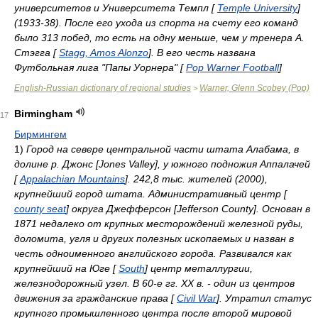
университетов и Университета Темпл [
Temple University
]
(1933-38). После его ухода из спорта на счету его команд
было 313 побед, то есть на одну меньше, чем у тренера А.
Стэгга [
Stagg, Amos Alonzo
]. В его честь названа
Футбольная лига "Папы Уорнера" [
Pop Warner Football
]
English-Russian dictionary of regional studies
Warner, Glenn Scobey (Pop)
>
Birmingham
17
Бирмингем
1)
Город на севере центральной части штата Алабама, в
долине р. Джонс [Jones Valley], у южного подножия Аппалачей
[
Appalachian Mountains
]. 242,8 тыс. жителей (2000),
крупнейший город штата. Административный центр [
county seat
] округа Джефферсон [Jefferson County]. Основан в
1871 недалеко от крупных месторождений железной руды,
доломита, угля и других полезных ископаемых и назван в
честь одноименного английского города. Развивался как
крупнейший на Юге [
South
] центр металлургии,
железнодорожный узел. В 60-е гг. XX в. - один из центров
движения за гражданские права [
Civil War
]. Утратил статус
крупного промышленного центра после второй мировой