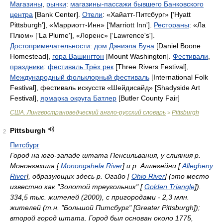
Магазины
,
рынки
:
магазины-пассажи бывшего Банковского
центра
[Bank Center].
Отели
:
«Хайатт-Питсбург»
[‘Hyatt
Pittsburgh'],
«Марриотт-Инн»
[‘Marriott Inn'].
Рестораны
:
«Ла
Плюм»
[‘La Plume'],
«Лоренс»
[‘Lawrence's'].
Достопримечательности
:
дом Дэниэла Буна
[Daniel Boone
Homestead],
гора Вашингтон
[Mount Washington].
Фестивали
,
праздники
:
фестиваль Трёх рек
[Three Rivers Festival],
Международный фольклорный фестиваль
[International Folk
Festival],
фестиваль искусств «Шейдисайд»
[Shadyside Art
Festival],
ярмарка округа Батлер
[Butler County Fair]
США. Лингвострановедческий англо-русский словарь
Pittsburgh
>
Pittsburgh
2
Питсбург
Город на юго-западе штата Пенсильвания, у слияния р.
Мононгахила [
Monongahela River
] и р. Аллегейни [
Allegheny
River
], образующих здесь р. Огайо [
Ohio River
] (это место
известно как "Золотой треугольник" [
Golden Triangle
]).
334,5 тыс. жителей (2000), с пригородами - 2,3 млн.
жителей (т.н. "Большой Питсбург" [Greater Pittsburgh]);
второй город штата. Город был основан около 1775,