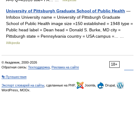
Wikipedia
University of Pittsburgh Graduate School of Public Health
—
Infobox University name = University of Pittsburgh Graduate
School of Public Health image size =150 established = 1948 type =
Public head label = Dean head = Donald S. Burke, MD city =
Pittsburgh state = Pennsylvania country = USA campus =… …
Wikipedia
© Академик, 2000-2026
18+
Обратная связь:
Техподдержка
,
Реклама на сайте
👣 Путешествия
Экспорт словарей на сайты
, сделанные на PHP,
Joomla,
Drupal,
WordPress, MODx.