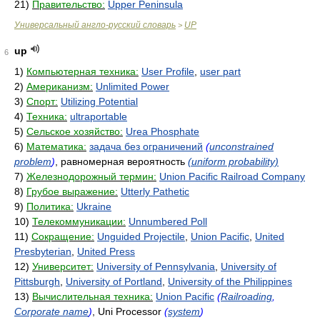
21)
Правительство:
Upper Peninsula
Универсальный англо-русский словарь
UP
>
up
6
1)
Компьютерная техника:
User Profile
,
user part
2)
Американизм:
Unlimited Power
3)
Спорт:
Utilizing Potential
4)
Техника:
ultraportable
5)
Сельское хозяйство:
Urea Phosphate
6)
Математика:
задача без ограничений
(
unconstrained
problem
)
, равномерная вероятность
(uniform probability)
7)
Железнодорожный термин:
Union Pacific Railroad Company
8)
Грубое выражение:
Utterly Pathetic
9)
Политика:
Ukraine
10)
Телекоммуникации:
Unnumbered Poll
11)
Сокращение:
Unguided Projectile
,
Union Pacific
,
United
Presbyterian
,
United Press
12)
Университет:
University of Pennsylvania
,
University of
Pittsburgh
,
University of Portland
,
University of the Philippines
13)
Вычислительная техника:
Union Pacific
(
Railroading
,
Corporate name
)
, Uni Processor
(
system
)