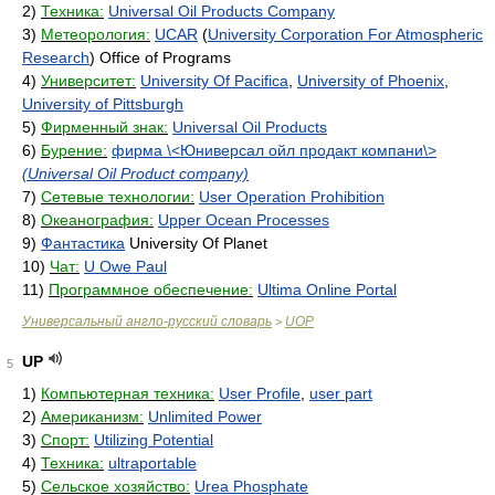
2)
Техника:
Universal Oil Products Company
3)
Метеорология:
UCAR
(
University Corporation For Atmospheric
Research
) Office of Programs
4)
Университет:
University Of Pacifica
,
University of Phoenix
,
University of Pittsburgh
5)
Фирменный знак:
Universal Oil Products
6)
Бурение:
фирма \<Юниверсал ойл продакт компани\>
(Universal Oil Product company)
7)
Сетевые технологии:
User Operation Prohibition
8)
Океанография:
Upper Ocean Processes
9)
Фантастика
University Of Planet
10)
Чат:
U Owe Paul
11)
Программное обеспечение:
Ultima Online Portal
Универсальный англо-русский словарь
UOP
>
UP
5
1)
Компьютерная техника:
User Profile
,
user part
2)
Американизм:
Unlimited Power
3)
Спорт:
Utilizing Potential
4)
Техника:
ultraportable
5)
Сельское хозяйство:
Urea Phosphate