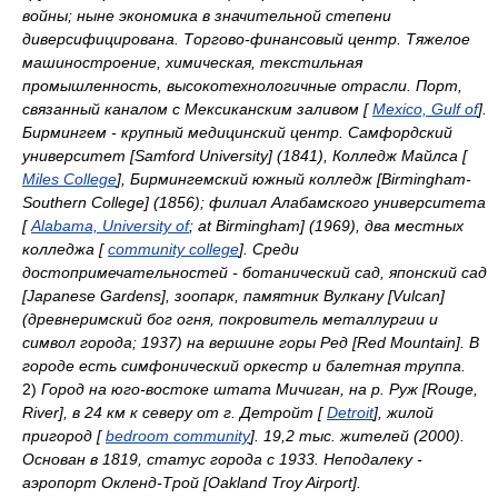
войны; ныне экономика в значительной степени
диверсифицирована. Торгово-финансовый центр. Тяжелое
машиностроение, химическая, текстильная
промышленность, высокотехнологичные отрасли. Порт,
связанный каналом с Мексиканским заливом [
Mexico, Gulf of
].
Бирмингем - крупный медицинский центр. Самфордский
университет [Samford University] (1841), Колледж Майлса [
Miles College
], Бирмингемский южный колледж [Birmingham-
Southern College] (1856); филиал Алабамского университета
[
Alabama, University of
; at Birmingham] (1969), два местных
колледжа [
community college
]. Среди
достопримечательностей - ботанический сад, японский сад
[Japanese Gardens], зоопарк, памятник Вулкану [Vulcan]
(древнеримский бог огня, покровитель металлургии и
символ города; 1937) на вершине горы Ред [Red Mountain]. В
городе есть симфонический оркестр и балетная труппа.
2)
Город на юго-востоке штата Мичиган, на р. Руж [Rouge,
River], в 24 км к северу от г. Детройт [
Detroit
], жилой
пригород [
bedroom community
]. 19,2 тыс. жителей (2000).
Основан в 1819, статус города с 1933. Неподалеку -
аэропорт Окленд-Трой [Oakland Troy Airport].