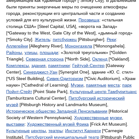
американцев как «дымный город»
[*Smoky City].
В дальнейшем
были приняты энергичные меры по очищению атмосферы
города, реконструкции его центральной части и созданию
условий для его культурной жизни
.
Прозвища
:
«стальная
столица США»
[Steel Capital, USA],
«ворота на Запад»
[*Gateway to the West, Gate City of the West],
«дымный город»
[*Smoky City].
Житель
:
питсбуржец
[Pittsburgher].
Реки
:
Аллегейни
[Allegheny River],
Мононгахела
[*Monongahela].
Районы
,
улицы
,
площади
:
«Золотой треугольник»
[*Golden
Triangle],
Северная сторона
[*North Side],
Окленд
[*Oakland].
Комплексы
,
здания
,
памятники
:
Гейтуэй-Сентер
[Gateway
Center],
Синерджист-Уан
[Synergist One],
здание «Ю. С. стил»
[*US Steel Building],
Сивик-Одиториэм
[*Civic Auditorium],
«Храм
науки»
[*Cathedral of Learning].
Музеи
,
памятные
места
:
парк
Пойнт-Стейт
[Point State Park],
Культурный центр Тамбуритцанс
[Tamburitzans Cultural Center],
Питсбургский исторический
музей
[Pittsburgh History and Landmarks Museum],
Историческое общество Западной Пенсильвании
[Historical
Society of Western Pennsylvania].
Художественные
музеи
,
выставки
:
Художественный музей Фрика
[Frick Art Museum].
Культурные
центры
,
театры
:
Институт Карнеги
[*Carnegie
Institute],
Питсбургский муниципальный театр
[Pittsburgh Public