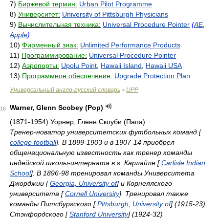
7)
Биржевой термин:
Urban Pilot Programme
8)
Университет:
University of Pittsburgh Physicians
9)
Вычислительная техника:
Universal Procedure Pointer
(
AE
,
Apple
)
10)
Фирменный знак:
Unlimited Performance Products
11)
Программирование:
Universal Procedure Pointer
12)
Аэропорты:
Upolu Point
,
Hawaii Island
,
Hawaii USA
13)
Программное обеспечение:
Upgrade Protection Plan
Универсальный англо-русский словарь
UPP
>
Warner, Glenn Scobey (Pop)
16
(1871-1954) Уорнер, Гленн Скоуби (Папа)
Тренер-новатор университетских футбольных команд [
college football
]. В 1899-1903 и в 1907-14 приобрел
общенациональную известность как тренер команды
индейской школы-интерната в г. Карлайле [
Carlisle Indian
School
]. В 1896-98 тренировал команды Университета
Джорджии [
Georgia, University of
] и Корнеллского
университета [
Cornell University
]. Тренировал также
команды Питсбургского [
Pittsburgh, University of
] (1915-23),
Стэнфордского [
Stanford University
] (1924-32)