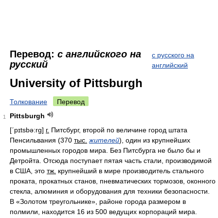
Перевод:
с английского на
с русского на
русский
английский
University of Pittsburgh
Толкование
Перевод
Pittsburgh
1
[ˊpɪtsbǝ:rg]
г.
Питсбург, второй по величине город штата
Пенсильвания
(370
тыс.
жителей
),
один из крупнейших
промышленных городов мира. Без Питсбурга не было бы и
Детройта. Отсюда поступает пятая часть стали, производимой
в США, это
тж.
крупнейший в мире производитель стального
проката, прокатных станов, пневматических тормозов, оконного
стекла, алюминия и оборудования для техники безопасности.
В «Золотом треугольнике», районе города размером в
полмили, находится
16
из
500
ведущих корпораций мира.