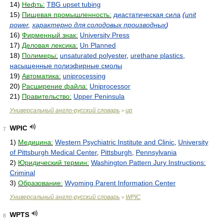
14)
Нефть:
TBG upset tubing
15)
Пищевая промышленность:
диастатическая сила
(
unit
power
,
характерно для солодовых производных
)
16)
Фирменный знак:
University Press
17)
Деловая лексика:
Un Planned
18)
Полимеры:
unsaturated polyester
,
urethane plastics
,
насыщенные полиэфирные смолы
19)
Автоматика:
uniprocessing
20)
Расширение файла:
Uniprocessor
21)
Правительство:
Upper Peninsula
Универсальный англо-русский словарь
up
>
WPIC
7
1)
Медицина:
Western Psychiatric Institute and Clinic
,
University
of Pittsburgh Medical Center
,
Pittsburgh
,
Pennsylvania
2)
Юридический термин:
Washington Pattern Jury Instructions:
Criminal
3)
Образование:
Wyoming Parent Information Center
Универсальный англо-русский словарь
WPIC
>
WPTS
8