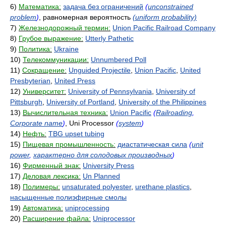
6)
Математика:
задача без ограничений
(
unconstrained
problem
)
, равномерная вероятность
(uniform probability)
7)
Железнодорожный термин:
Union Pacific Railroad Company
8)
Грубое выражение:
Utterly Pathetic
9)
Политика:
Ukraine
10)
Телекоммуникации:
Unnumbered Poll
11)
Сокращение:
Unguided Projectile
,
Union Pacific
,
United
Presbyterian
,
United Press
12)
Университет:
University of Pennsylvania
,
University of
Pittsburgh
,
University of Portland
,
University of the Philippines
13)
Вычислительная техника:
Union Pacific
(
Railroading
,
Corporate name
)
, Uni Processor
(
system
)
14)
Нефть:
TBG upset tubing
15)
Пищевая промышленность:
диастатическая сила
(
unit
power
,
характерно для солодовых производных
)
16)
Фирменный знак:
University Press
17)
Деловая лексика:
Un Planned
18)
Полимеры:
unsaturated polyester
,
urethane plastics
,
насыщенные полиэфирные смолы
19)
Автоматика:
uniprocessing
20)
Расширение файла:
Uniprocessor