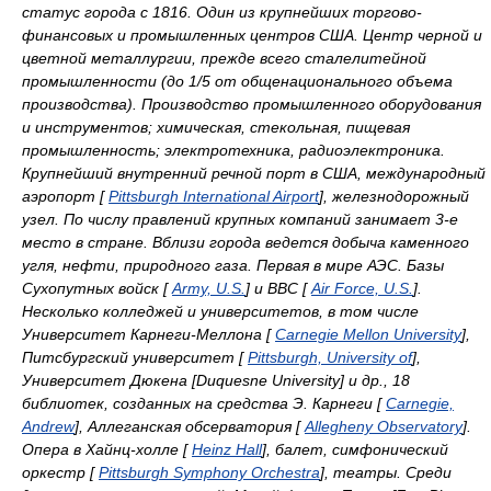
статус города с 1816. Один из крупнейших торгово-
финансовых и промышленных центров США. Центр черной и
цветной металлургии, прежде всего сталелитейной
промышленности (до 1/5 от общенационального объема
производства). Производство промышленного оборудования
и инструментов; химическая, стекольная, пищевая
промышленность; электротехника, радиоэлектроника.
Крупнейший внутренний речной порт в США, международный
аэропорт [
Pittsburgh International Airport
], железнодорожный
узел. По числу правлений крупных компаний занимает 3-е
место в стране. Вблизи города ведется добыча каменного
угля, нефти, природного газа. Первая в мире АЭС. Базы
Сухопутных войск [
Army, U.S.
] и ВВС [
Air Force, U.S.
].
Несколько колледжей и университетов, в том числе
Университет Карнеги-Меллона [
Carnegie Mellon University
],
Питсбургский университет [
Pittsburgh, University of
],
Университет Дюкена [Duquesne University] и др., 18
библиотек, созданных на средства Э. Карнеги [
Carnegie,
Andrew
], Аллеганская обсерватория [
Allegheny Observatory
].
Опера в Хайнц-холле [
Heinz Hall
], балет, симфонический
оркестр [
Pittsburgh Symphony Orchestra
], театры. Среди