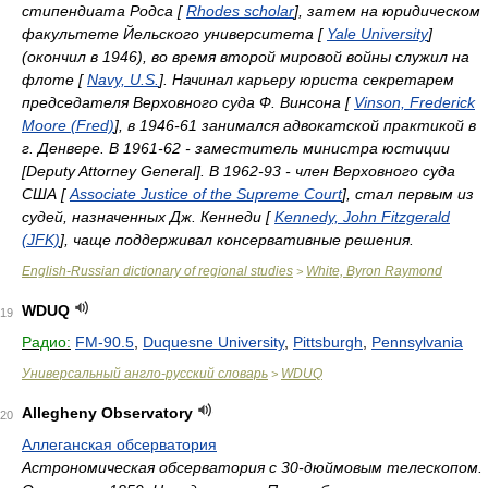
стипендиата Родса [
Rhodes scholar
], затем на юридическом
факультете Йельского университета [
Yale University
]
(окончил в 1946), во время второй мировой войны служил на
флоте [
Navy, U.S.
]. Начинал карьеру юриста секретарем
председателя Верховного суда Ф. Винсона [
Vinson, Frederick
Moore (Fred)
], в 1946-61 занимался адвокатской практикой в
г. Денвере. В 1961-62 - заместитель министра юстиции
[Deputy Attorney General]. В 1962-93 - член Верховного суда
США [
Associate Justice of the Supreme Court
], стал первым из
судей, назначенных Дж. Кеннеди [
Kennedy, John Fitzgerald
(JFK)
], чаще поддерживал консервативные решения.
English-Russian dictionary of regional studies
White, Byron Raymond
>
WDUQ
19
Радио:
FM-90.5
,
Duquesne University
,
Pittsburgh
,
Pennsylvania
Универсальный англо-русский словарь
WDUQ
>
Allegheny Observatory
20
Аллеганская обсерватория
Астрономическая обсерватория с 30-дюймовым телескопом.