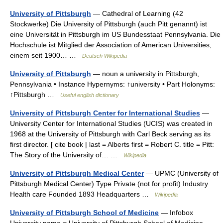
University of Pittsburgh
— Cathedral of Learning (42
Stockwerke) Die University of Pittsburgh (auch Pitt genannt) ist
eine Universität in Pittsburgh im US Bundesstaat Pennsylvania. Die
Hochschule ist Mitglied der Association of American Universities,
einem seit 1900… …
Deutsch Wikipedia
University of Pittsburgh
— noun a university in Pittsburgh,
Pennsylvania • Instance Hypernyms: ↑university • Part Holonyms:
↑Pittsburgh …
Useful english dictionary
University of Pittsburgh Center for International Studies
—
University Center for International Studies (UCIS) was created in
1968 at the University of Pittsburgh with Carl Beck serving as its
first director. [ cite book | last = Alberts first = Robert C. title = Pitt:
The Story of the University of… …
Wikipedia
University of Pittsburgh Medical Center
— UPMC (University of
Pittsburgh Medical Center) Type Private (not for profit) Industry
Health care Founded 1893 Headquarters …
Wikipedia
University of Pittsburgh School of Medicine
— Infobox