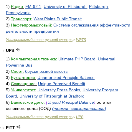
1)
Радио:
FM-92.1
,
University of Pittsburgh
,
Pittsburgh
,
Pennsylvania
2)
Транспорт:
West Plains Public Transit
3)
Нефтепромысловый:
Система отслеживания эффективности
деятельности предприятия
Универсальный англо-русский словарь
WPTS
>
UPB
9
1)
Компьютерная техника:
Ultimate PHP Board
,
Universal
Powerline Bus
2)
Спорт:
брусья разной высоты
3)
Бухгалтерия:
Unamortized Principle Balance
4)
Сокращение:
Unique Perceived Benefit
5)
Университет:
University Press Books
,
University Program
Board
,
University of Pittsburgh at Bradford
6)
Банковское дело:
(
Unpaid Principal Balance
)
остаток
основного долга (ООД)
(термин секьюритизации)
Универсальный англо-русский словарь
UPB
>
PITT
10