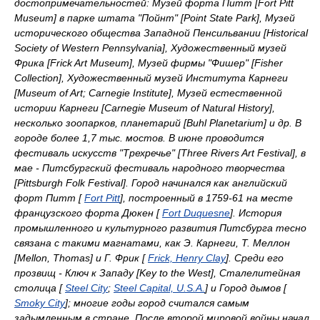
достопримечательностей: Музей форта Питт [Fort Pitt
Museum] в парке штата "Пойнт" [Point State Park], Музей
исторического общества Западной Пенсильвании [Historical
Society of Western Pennsylvania], Художественный музей
Фрика [Frick Art Museum], Музей фирмы "Фишер" [Fisher
Collection], Художественный музей Института Карнеги
[Museum of Art; Carnegie Institute], Музей естественной
истории Карнеги [Carnegie Museum of Natural History],
несколько зоопарков, планетарий [Buhl Planetarium] и др. В
городе более 1,7 тыс. мостов. В июне проводится
фестиваль искусств "Трехречье" [Three Rivers Art Festival], в
мае - Питсбургский фестиваль народного творчества
[Pittsburgh Folk Festival]. Город начинался как английский
форт Питт [
Fort Pitt
], построенный в 1759-61 на месте
французского форта Дюкен [
Fort Duquesne
]. История
промышленного и культурного развития Питсбурга тесно
связана с такими магнатами, как Э. Карнеги, Т. Меллон
[Mellon, Thomas] и Г. Фрик [
Frick, Henry Clay
]. Среди его
прозвищ - Ключ к Западу [Key to the West], Сталелитейная
столица [
Steel City
;
Steel Capital, U.S.A.
] и Город дымов [
Smoky City
]; многие годы город считался самым
задымленным в стране. После второй мировой войны начал