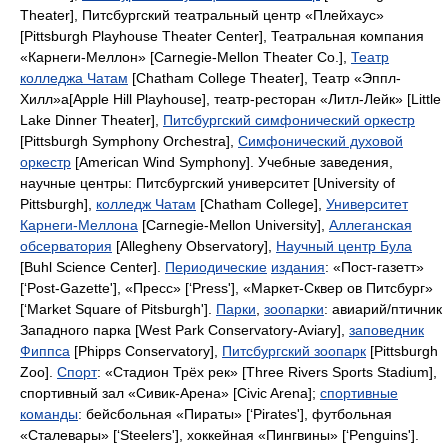
Theater],
Питсбургский театральный центр «Плейхаус»
[Pittsburgh Playhouse Theater Center],
Театральная компания
«Карнеги-Меллон»
[Carnegie-Mellon Theater Co.],
Театр
колледжа Чатам
[Chatham College Theater],
Театр «Эппл-
Хилл»а
[Apple Hill Playhouse],
театр-ресторан «Литл-Лейк»
[Little
Lake Dinner Theater],
Питсбургский симфонический оркестр
[Pittsburgh Symphony Orchestra],
Симфонический духовой
оркестр
[American Wind Symphony].
Учебные заведения,
научные центры: Питсбургский университет
[University of
Pittsburgh],
колледж Чатам
[Chatham College],
Университет
Карнеги-Меллона
[Carnegie-Mellon University],
Аллеганская
обсерватория
[Allegheny Observatory],
Научный центр Була
[Buhl Science Center].
Периодические
издания
:
«Пост-газетт»
[‘Post-Gazette'],
«Пресс»
[‘Press'],
«Маркет-Сквер ов Питсбург»
[‘Market Square of Pitsburgh'].
Парки
,
зоопарки
:
авиарий/птичник
Западного парка
[West Park Conservatory-Aviary],
заповедник
Фиппса
[Phipps Conservatory],
Питсбургский зоопарк
[Pittsburgh
Zoo].
Спорт
:
«Стадион Трёх рек»
[Three Rivers Sports Stadium],
спортивный зал «Сивик-Арена»
[Civic Arena];
спортивные
команды
:
бейсбольная «Пираты»
[‘Pirates'],
футбольная
«Сталевары»
[‘Steelers'],
хоккейная «Пингвины»
[‘Penguins'].