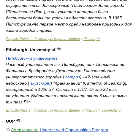
осуществляться долгосрочный "План возрождения города"
["Renaissance Plan"], в результате которого были
достигнуты большие успехи в области экологии. В 1985
Питсбург занял первое место среди наиболее пригодных для
жизни городов страны
English-Russian dictionary of regional studies
Pittsburgh
>
Pittsburgh, University of
3
Питсбургский университет
Частный университет в г. Питсбурге, шт. Пенсильвания.
Филиалы в Брэдфорде и Джонстауне. Главное здание
университетского городка [
campus
] - 42-этажный
небоскреб [
skyscraper
] "Храм знаний" [Cathedral of Learning],
построенный в 1926-37. Основан в 1787. Около 23 тыс.
студентов. Библиотека насчитывает около 3 млн. томов
тж
разг
Pitt
English-Russian dictionary of regional studies
Pittsburgh, University of
>
UOP
4
1)
Американизм:
Underserved Opportunities Program