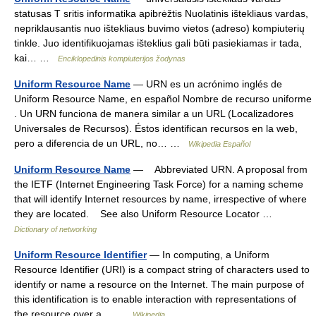
statusas T sritis informatika apibrėžtis Nuolatinis ištekliaus vardas,
nepriklausantis nuo ištekliaus buvimo vietos (adreso) kompiuterių
tinkle. Juo identifikuojamas išteklius gali būti pasiekiamas ir tada,
kai… …
Enciklopedinis kompiuterijos žodynas
Uniform Resource Name
— URN es un acrónimo inglés de
Uniform Resource Name, en español Nombre de recurso uniforme
. Un URN funciona de manera similar a un URL (Localizadores
Universales de Recursos). Éstos identifican recursos en la web,
pero a diferencia de un URL, no… …
Wikipedia Español
Uniform Resource Name
— Abbreviated URN. A proposal from
the IETF (Internet Engineering Task Force) for a naming scheme
that will identify Internet resources by name, irrespective of where
they are located. See also Uniform Resource Locator …
Dictionary of networking
Uniform Resource Identifier
— In computing, a Uniform
Resource Identifier (URI) is a compact string of characters used to
identify or name a resource on the Internet. The main purpose of
this identification is to enable interaction with representations of
the resource over a… …
Wikipedia