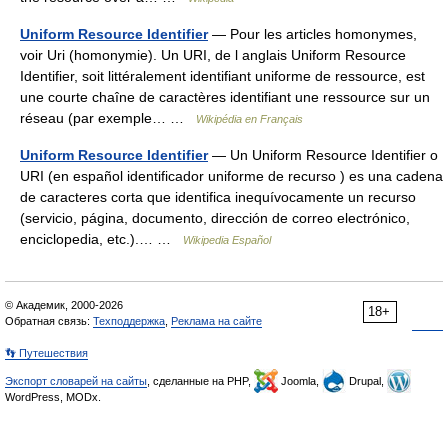
Uniform Resource Identifier
— Pour les articles homonymes,
voir Uri (homonymie). Un URI, de l anglais Uniform Resource
Identifier, soit littéralement identifiant uniforme de ressource, est
une courte chaîne de caractères identifiant une ressource sur un
réseau (par exemple… …
Wikipédia en Français
Uniform Resource Identifier
— Un Uniform Resource Identifier o
URI (en español identificador uniforme de recurso ) es una cadena
de caracteres corta que identifica inequívocamente un recurso
(servicio, página, documento, dirección de correo electrónico,
enciclopedia, etc.).… …
Wikipedia Español
© Академик, 2000-2026
18+
Обратная связь:
Техподдержка
,
Реклама на сайте
👣 Путешествия
Экспорт словарей на сайты
, сделанные на PHP,
Joomla,
Drupal,
WordPress, MODx.