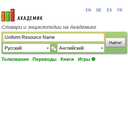
EN
DE
ES
FR
academic.ru
Словари и энциклопедии на Академике
Найти!
Толкования
Переводы
Книги
Игры ⚽