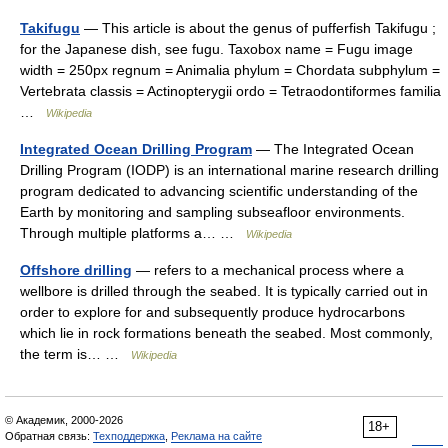
Takifugu
— This article is about the genus of pufferfish Takifugu ;
for the Japanese dish, see fugu. Taxobox name = Fugu image
width = 250px regnum = Animalia phylum = Chordata subphylum =
Vertebrata classis = Actinopterygii ordo = Tetraodontiformes familia
…
Wikipedia
Integrated Ocean Drilling Program
— The Integrated Ocean
Drilling Program (IODP) is an international marine research drilling
program dedicated to advancing scientific understanding of the
Earth by monitoring and sampling subseafloor environments.
Through multiple platforms a… …
Wikipedia
Offshore drilling
— refers to a mechanical process where a
wellbore is drilled through the seabed. It is typically carried out in
order to explore for and subsequently produce hydrocarbons
which lie in rock formations beneath the seabed. Most commonly,
the term is… …
Wikipedia
© Академик, 2000-2026
18+
Обратная связь:
Техподдержка
,
Реклама на сайте