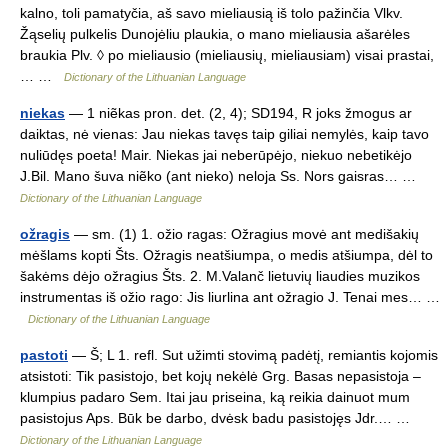
kalno, toli pamatyčia, aš savo mieliausią iš tolo pažinčia Vlkv.
Žąselių pulkelis Dunojėliu plaukia, o mano mieliausia ašarėles
braukia Plv. ◊ po mieliausio (mieliausių, mieliausiam) visai prastai,
… …
Dictionary of the Lithuanian Language
niekas
— 1 niẽkas pron. det. (2, 4); SD194, R joks žmogus ar
daiktas, nė vienas: Jau niekas tavęs taip giliai nemylės, kaip tavo
nuliūdęs poeta! Mair. Niekas jai neberūpėjo, niekuo nebetikėjo
J.Bil. Mano šuva niẽko (ant nieko) neloja Ss. Nors gaisras… …
Dictionary of the Lithuanian Language
ožragis
— sm. (1) 1. ožio ragas: Ožragius movė ant medišakių
mėšlams kopti Šts. Ožragis neatšiumpa, o medis atšiumpa, dėl to
šakėms dėjo ožragius Šts. 2. M.Valanč lietuvių liaudies muzikos
instrumentas iš ožio rago: Jis liurlina ant ožragio J. Tenai mes… …
Dictionary of the Lithuanian Language
pastoti
— Š; L 1. refl. Sut užimti stovimą padėtį, remiantis kojomis
atsistoti: Tik pasistojo, bet kojų nekėlė Grg. Basas nepasistoja –
klumpius padaro Sem. Itai jau priseina, ką reikia dainuot mum
pasistojus Aps. Būk be darbo, dvėsk badu pasistojęs Jdr.… …
Dictionary of the Lithuanian Language