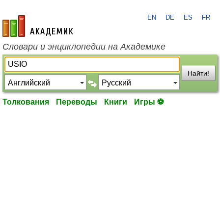
EN
DE
ES
FR
academic.ru
Словари и энциклопедии на Академике
Найти!
Толкования
Переводы
Книги
Игры ⚽