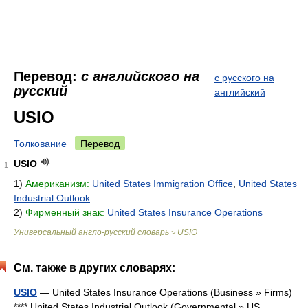
Перевод:
с английского на
с русского на
русский
английский
USIO
Толкование
Перевод
USIO
1
1)
Американизм:
United States Immigration Office
,
United States
Industrial Outlook
2)
Фирменный знак:
United States Insurance Operations
Универсальный англо-русский словарь
USIO
>
См. также в других словарях:
USIO
— United States Insurance Operations (Business » Firms)
**** United States Industrial Outlook (Governmental » US