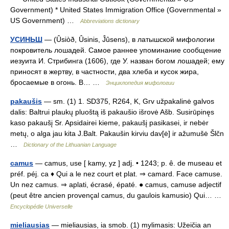
Government) * United States Immigration Office (Governmental »
US Government) …
Abbreviations dictionary
УСИНЬШ
— (Ûsiòð, Ûsinis, Ĵûsens), в латышской мифологии
покровитель лошадей. Самое раннее упоминание сообщение
иезуита И. Стрибинга (1606), где У. назван богом лошадей; ему
приносят в жертву, в частности, два хлеба и кусок жира,
бросаемые в огонь. В… …
Энциклопедия мифологии
pakaušis
— sm. (1) 1. SD375, R264, K, Grv užpakalinė galvos
dalis: Baltrui plaukų pluoštą iš pakaušio išrovė Ašb. Susirūpinęs
kaso pakaušį Sr. Apsidairei kieme, pakaušį pasikasei, ir nebėr
metų, o alga jau kita J.Balt. Pakaušin kirviu dav[ė] ir ažumušė Šlčn
…
Dictionary of the Lithuanian Language
camus
— camus, use [ kamy, yz ] adj. • 1243; p. ê. de museau et
préf. péj. ca ♦ Qui a le nez court et plat. ⇒ camard. Face camuse.
Un nez camus. ⇒ aplati, écrasé, épaté. ● camus, camuse adjectif
(peut être ancien provençal camus, du gaulois kamusio) Qui… …
Encyclopédie Universelle
mieliausias
— mieliausias, ia smob. (1) mylimasis: Užeičia an