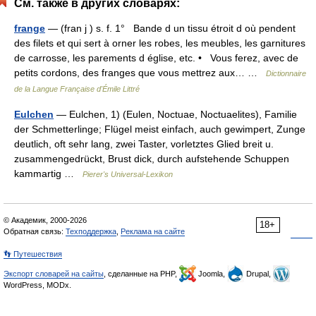
См. также в других словарях:
frange
— (fran j ) s. f. 1° Bande d un tissu étroit d où pendent
des filets et qui sert à orner les robes, les meubles, les garnitures
de carrosse, les parements d église, etc. • Vous ferez, avec de
petits cordons, des franges que vous mettrez aux… …
Dictionnaire
de la Langue Française d'Émile Littré
Eulchen
— Eulchen, 1) (Eulen, Noctuae, Noctuaelites), Familie
der Schmetterlinge; Flügel meist einfach, auch gewimpert, Zunge
deutlich, oft sehr lang, zwei Taster, vorletztes Glied breit u.
zusammengedrückt, Brust dick, durch aufstehende Schuppen
kammartig …
Pierer's Universal-Lexikon
© Академик, 2000-2026
18+
Обратная связь:
Техподдержка
,
Реклама на сайте
👣 Путешествия
Экспорт словарей на сайты
, сделанные на PHP,
Joomla,
Drupal,
WordPress, MODx.