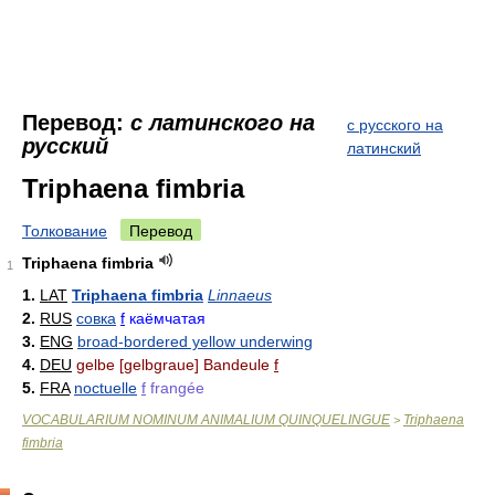
Перевод:
с латинского на
с русского на
русский
латинский
Triphaena fimbria
Толкование
Перевод
Triphaena fimbria
1
1.
LAT
Triphaena fimbria
Linnaeus
2.
RUS
совка
f
каёмчатая
3.
ENG
broad-bordered yellow underwing
4.
DEU
gelbe [gelbgraue] Bandeule
f
5.
FRA
noctuelle
f
frangée
VOCABULARIUM NOMINUM ANIMALIUM QUINQUELINGUE
Triphaena
>
fimbria