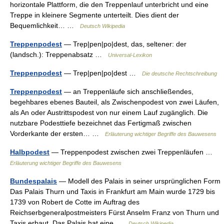
horizontale Plattform, die den Treppenlauf unterbricht und eine
Treppe in kleinere Segmente unterteilt. Dies dient der
Bequemlichkeit… …
Deutsch Wikipedia
Treppenpodest
— Trẹp|pen|po|dest, das, seltener: der
(landsch.): Treppenabsatz …
Universal-Lexikon
Treppenpodest
— Trẹp|pen|po|dest …
Die deutsche Rechtschreibung
Treppenpodest
— an Treppenläufe sich anschließendes,
begehbares ebenes Bauteil, als Zwischenpodest von zwei Läufen,
als An oder Austrittspodest von nur einem Lauf zugänglich. Die
nutzbare Podesttiefe bezeichnet das Fertigmaß zwischen
Vorderkante der ersten… …
Erläuterung wichtiger Begriffe des Bauwesens
Halbpodest
— Treppenpodest zwischen zwei Treppenläufen …
Erläuterung wichtiger Begriffe des Bauwesens
Bundespalais
— Modell des Palais in seiner ursprünglichen Form
Das Palais Thurn und Taxis in Frankfurt am Main wurde 1729 bis
1739 von Robert de Cotte im Auftrag des
Reichserbgeneralpostmeisters Fürst Anselm Franz von Thurn und
Taxis erbaut. Das Palais hat eine …
Deutsch Wikipedia