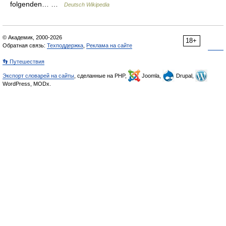
folgenden… …
Deutsch Wikipedia
© Академик, 2000-2026
18+
Обратная связь:
Техподдержка
,
Реклама на сайте
👣 Путешествия
Экспорт словарей на сайты
, сделанные на PHP,
Joomla,
Drupal,
WordPress, MODx.