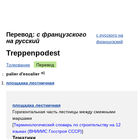
Перевод:
с французского
с русского на
на русский
французский
Treppenpodest
Толкование
Перевод
palier d'escalier
1
площадка лестничная
площадка лестничная
Горизонтальная часть лестницы между смежными
маршами
[
Терминологический словарь по строительству на 12
языках (ВНИИИС Госстроя СССР)
]
Тематики