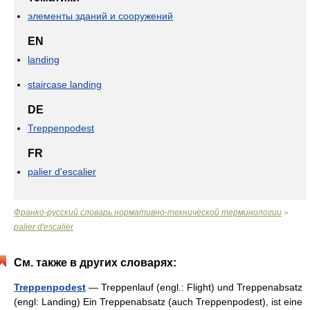
элементы зданий и сооружений
EN
landing
staircase landing
DE
Treppenpodest
FR
palier d'escalier
Франко-русский словарь нормативно-технической терминологии
>
palier d'escalier
См. также в других словарях:
Treppenpodest
— Treppenlauf (engl.: Flight) und Treppenabsatz
(engl: Landing) Ein Treppenabsatz (auch Treppenpodest), ist eine