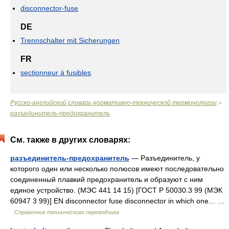
disconnector-fuse
DE
Trennschalter mit Sicherungen
FR
sectionneur à fusibles
Русско-английский словарь нормативно-технической терминологии
>
разъединитель-предохранитель
См. также в других словарях:
разъединитель-предохранитель
— Разъединитель, у
которого один или несколько полюсов имеют последовательно
соединенный плавкий предохранитель и образуют с ним
единое устройство. (МЭС 441 14 15) [ГОСТ Р 50030.3 99 (МЭК
60947 3 99)] EN disconnector fuse disconnector in which one… …
Справочник технического переводчика