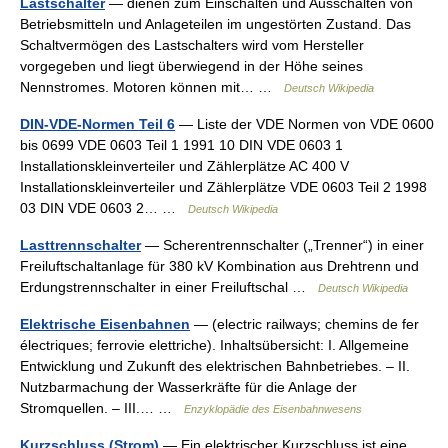
Lastschalter
— dienen zum Einschalten und Ausschalten von
Betriebsmitteln und Anlageteilen im ungestörten Zustand. Das
Schaltvermögen des Lastschalters wird vom Hersteller
vorgegeben und liegt überwiegend in der Höhe seines
Nennstromes. Motoren können mit… …
Deutsch Wikipedia
DIN-VDE-Normen Teil 6
— Liste der VDE Normen von VDE 0600
bis 0699 VDE 0603 Teil 1 1991 10 DIN VDE 0603 1
Installationskleinverteiler und Zählerplätze AC 400 V
Installationskleinverteiler und Zählerplätze VDE 0603 Teil 2 1998
03 DIN VDE 0603 2… …
Deutsch Wikipedia
Lasttrennschalter
— Scherentrennschalter („Trenner“) in einer
Freiluftschaltanlage für 380 kV Kombination aus Drehtrenn und
Erdungstrennschalter in einer Freiluftschal …
Deutsch Wikipedia
Elektrische Eisenbahnen
— (electric railways; chemins de fer
électriques; ferrovie elettriche). Inhaltsübersicht: I. Allgemeine
Entwicklung und Zukunft des elektrischen Bahnbetriebes. – II.
Nutzbarmachung der Wasserkräfte für die Anlage der
Stromquellen. – III.… …
Enzyklopädie des Eisenbahnwesens
Kurzschluss (Strom)
— Ein elektrischer Kurzschluss ist eine