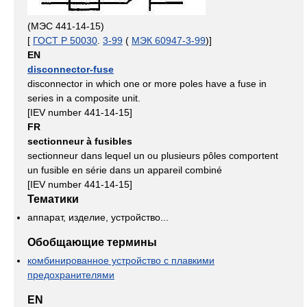
(МЭС 441-14-15)
[
ГОСТ Р 50030
.
3-99
(
МЭК 60947-3-99
)]
EN
disconnector-fuse
disconnector in which one or more poles have a fuse in
series in a composite unit.
[IEV number 441-14-15]
FR
sectionneur à fusibles
sectionneur dans lequel un ou plusieurs pôles comportent
un fusible en série dans un appareil combiné
[IEV number 441-14-15]
Тематики
аппарат, изделие, устройство...
Обобщающие термины
комбинированное устройство с плавкими
предохранителями
EN