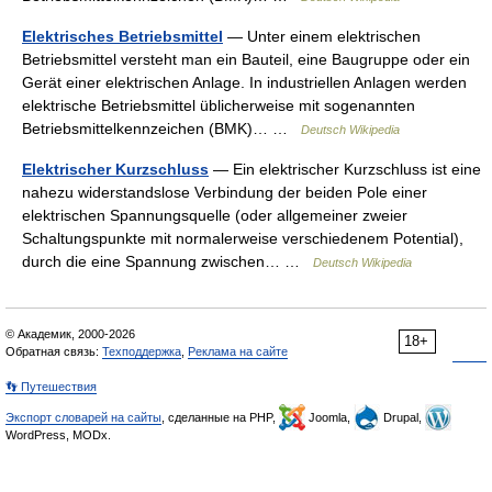
Elektrisches Betriebsmittel
— Unter einem elektrischen
Betriebsmittel versteht man ein Bauteil, eine Baugruppe oder ein
Gerät einer elektrischen Anlage. In industriellen Anlagen werden
elektrische Betriebsmittel üblicherweise mit sogenannten
Betriebsmittelkennzeichen (BMK)… …
Deutsch Wikipedia
Elektrischer Kurzschluss
— Ein elektrischer Kurzschluss ist eine
nahezu widerstandslose Verbindung der beiden Pole einer
elektrischen Spannungsquelle (oder allgemeiner zweier
Schaltungspunkte mit normalerweise verschiedenem Potential),
durch die eine Spannung zwischen… …
Deutsch Wikipedia
© Академик, 2000-2026
18+
Обратная связь:
Техподдержка
,
Реклама на сайте
👣 Путешествия
Экспорт словарей на сайты
, сделанные на PHP,
Joomla,
Drupal,
WordPress, MODx.