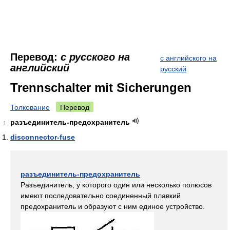
Перевод:
с русского на
с английского на
английский
русский
Trennschalter mit Sicherungen
Толкование
Перевод
разъединитель-предохранитель
1
disconnector-fuse
разъединитель-предохранитель
Разъединитель, у которого один или несколько полюсов
имеют последовательно соединенный плавкий
предохранитель и образуют с ним единое устройство.