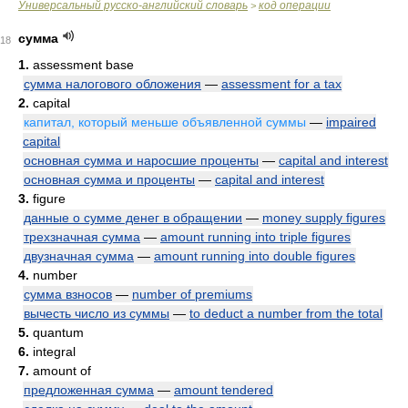
Универсальный русско-английский словарь
код операции
>
сумма
18
1.
assessment base
сумма налогового обложения
—
assessment for a tax
2.
capital
капитал, который меньше объявленной суммы
—
impaired
capital
основная сумма и наросшие проценты
—
capital and interest
основная сумма и проценты
—
capital and interest
3.
figure
данные о сумме денег в обращении
—
money supply figures
трехзначная сумма
—
amount running into triple figures
двузначная сумма
—
amount running into double figures
4.
number
сумма взносов
—
number of premiums
вычесть число из суммы
—
to deduct a number from the total
5.
quantum
6.
integral
7.
amount of
предложенная сумма
—
amount tendered