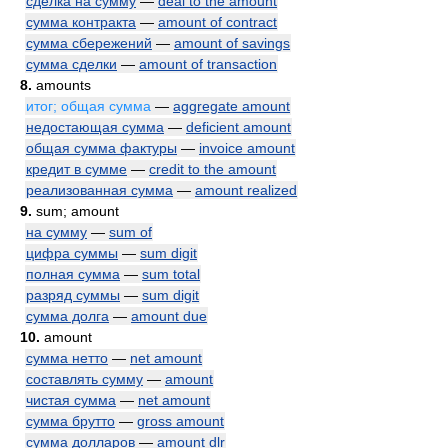
сделка на сумму
—
deal to the amount
сумма контракта
—
amount of contract
сумма сбережений
—
amount of savings
сумма сделки
—
amount of transaction
8.
amounts
итог; общая сумма
—
aggregate amount
недостающая сумма
—
deficient amount
общая сумма фактуры
—
invoice amount
кредит в сумме
—
credit to the amount
реализованная сумма
—
amount realized
9.
sum; amount
на сумму
—
sum of
цифра суммы
—
sum digit
полная сумма
—
sum total
разряд суммы
—
sum digit
сумма долга
—
amount due
10.
amount
сумма нетто
—
net amount
составлять сумму
—
amount
чистая сумма
—
net amount
сумма брутто
—
gross amount
сумма долларов
—
amount dlr