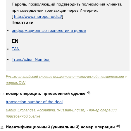
Пароль, позволяющий подтвердить полномочия клиента
при совершении транзакции через Интернет.
[
http://www.morepc.ru/dict/
]
Тематики
информационные технологии в целом
EN
TAN
TransAction Number
Русско-английский словарь нормативно-технической терминологии
>
пароль TAN
номер операции, присвоенной сделке
10
transaction number of the deal
Banks. Exchanges. Accounting. (Russian-English)
номер операции,
>
присвоенной сделке
Идентификационный (уникальный) номер операции
11