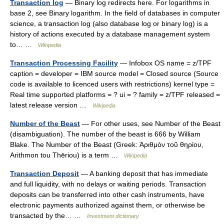
Transaction log
— Binary log redirects here. For logarithms in
base 2, see Binary logarithm. In the field of databases in computer
science, a transaction log (also database log or binary log) is a
history of actions executed by a database management system
to… …
Wikipedia
Transaction Processing Facility
— Infobox OS name = z/TPF
caption = developer = IBM source model = Closed source (Source
code is available to licenced users with restrictions) kernel type =
Real time supported platforms = ? ui = ? family = z/TPF released =
latest release version …
Wikipedia
Number of the Beast
— For other uses, see Number of the Beast
(disambiguation). The number of the beast is 666 by William
Blake. The Number of the Beast (Greek: Άριθμὸν τοῦ θηρίου,
Arithmon tou Thēriou) is a term …
Wikipedia
Transaction Deposit
— A banking deposit that has immediate
and full liquidity, with no delays or waiting periods. Transaction
deposits can be transferred into other cash instruments, have
electronic payments authorized against them, or otherwise be
transacted by the… …
Investment dictionary