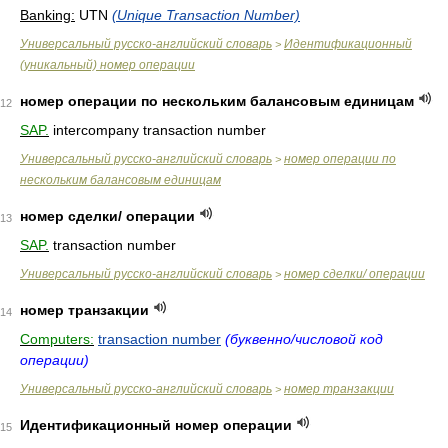
Banking:
UTN
(Unique Transaction Number)
Универсальный русско-английский словарь
Идентификационный
>
(уникальный) номер операции
номер операции по нескольким балансовым единицам
12
SAP.
intercompany transaction number
Универсальный русско-английский словарь
номер операции по
>
нескольким балансовым единицам
номер сделки/ операции
13
SAP.
transaction number
Универсальный русско-английский словарь
номер сделки/ операции
>
номер транзакции
14
Computers:
transaction number
(буквенно/числовой код
операции)
Универсальный русско-английский словарь
номер транзакции
>
Идентификационный номер операции
15