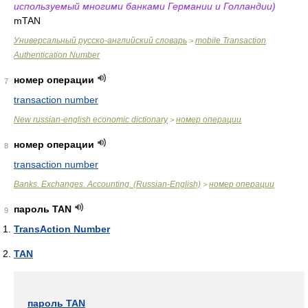
используемый многими банками Германии и Голландии)
mTAN
Универсальный русско-английский словарь
mobile Transaction
>
Authentication Number
номер операции
7
transaction number
New russian-english economic dictionary
номер операции
>
номер операции
8
transaction number
Banks. Exchanges. Accounting. (Russian-English)
номер операции
>
пароль TAN
9
TransAction Number
TAN
пароль TAN