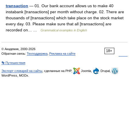
transaction
— 01. Our bank account allows us to make 40
instabank [transactions] per month without charge. 02. There are
thousands of [transactions] which take place on the stock market
every day. 03. Please make sure that all [transactions] are
recorded on… …
Grammatical examples in English
© Академик, 2000-2026
18+
Обратная связь:
Техподдержка
,
Реклама на сайте
👣 Путешествия
Экспорт словарей на сайты
, сделанные на PHP,
Joomla,
Drupal,
WordPress, MODx.