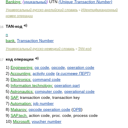
Banking:
(
уникальный
)
UTN
(Unique Transaction Number)
Универсальный русско-английский словарь
Идентификационный
>
номер операции
TAN-код
16
n
bank.
Transaction Number
Универсальный русско-немецкий словарь
TAN-код
>
код операции
17
1)
Engineering:
op code
,
opcode
,
operation code
2)
Accounting:
activity code
(в системе ПЕРТ)
3)
Electronics:
command code
4)
Information technology:
operation part
5)
Astronautics:
computer code
,
operational code
6)
SAP.
transaction code, transaction key
7)
Automation:
job number
8)
Makarov:
opcode operation code
(
OPB
)
9)
SAP.tech.
action code, proc. code, process code
10)
Microsoft:
voucher number