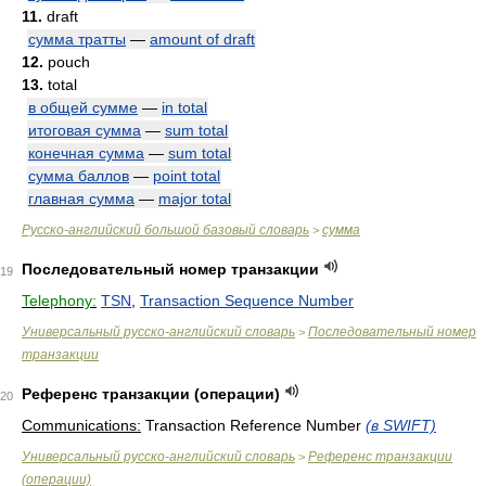
11.
draft
сумма тратты
—
amount of draft
12.
pouch
13.
total
в общей сумме
—
in total
итоговая сумма
—
sum total
конечная сумма
—
sum total
сумма баллов
—
point total
главная сумма
—
major total
Русско-английский большой базовый словарь
сумма
>
Последовательный номер транзакции
19
Telephony:
TSN
,
Transaction Sequence Number
Универсальный русско-английский словарь
Последовательный номер
>
транзакции
Референс транзакции (операции)
20
Communications:
Transaction Reference Number
(в SWIFT)
Универсальный русско-английский словарь
Референс транзакции
>
(операции)