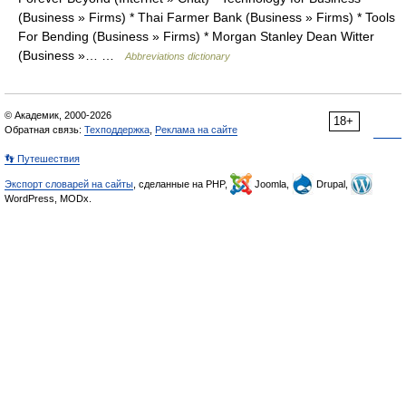
(Business » Firms) * Thai Farmer Bank (Business » Firms) * Tools
For Bending (Business » Firms) * Morgan Stanley Dean Witter
(Business »… …
Abbreviations dictionary
© Академик, 2000-2026
18+
Обратная связь:
Техподдержка
,
Реклама на сайте
👣 Путешествия
Экспорт словарей на сайты
, сделанные на PHP,
Joomla,
Drupal,
WordPress, MODx.