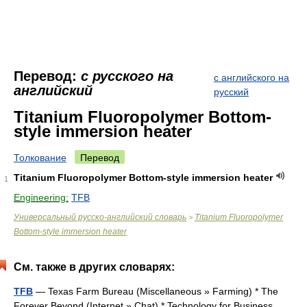
Перевод:
с русского на
с английского на
английский
русский
Titanium Fluoropolymer Bottom-
style immersion heater
Толкование
Перевод
Titanium Fluoropolymer Bottom-style immersion heater
1
Engineering:
TFB
Универсальный русско-английский словарь
Titanium Fluoropolymer
>
Bottom-style immersion heater
См. также в других словарях:
TFB
— Texas Farm Bureau (Miscellaneous » Farming) * The
Forever Beyond (Internet » Chat) * Technology for Business