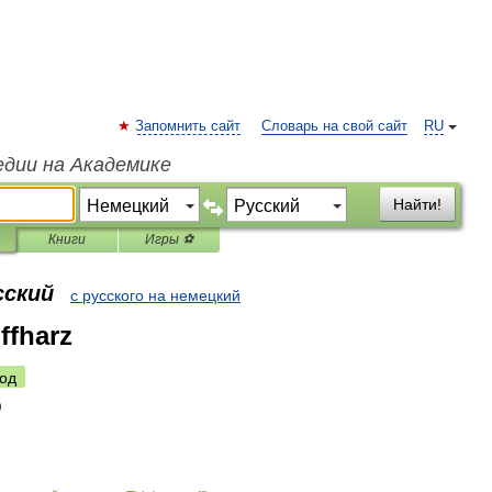
Запомнить сайт
Словарь на свой сайт
RU
едии на Академике
Найти!
Книги
Игры ⚽
сский
с русского на немецкий
ffharz
од