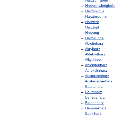
→
Harzschrapen
→
Harzschwierigkeit
→
Harzspiritus
→
Harzterpentin
→
Harztest
→
Harztopf
→
Harzung
→
Harzwunde
→
Abietinharz
→
Akrylharz
→
Aldehydharz
→
Alkydharz
→
Anionitenharz
→
Äthoxylinharz
→
Austauschharz
→
Austauscherharz
→
Balataharz
→
Baumharz
→
Benzoeharz
→
Bienenharz
→
Dammarharz
→
Epoxiharz