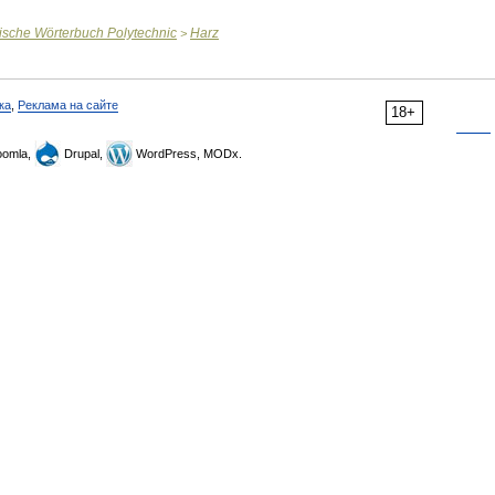
ische
Wörterbuch
Polytechnic
Harz
>
ка
,
Реклама на сайте
18+
omla,
Drupal,
WordPress, MODx.