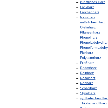
→
künstliches
Harz
→
Lackharz
→
Lärchenharz
→
Naturharz
→
natürliches
Harz
→
Olefinharz
→
Pflanzenharz
→
Phenolharz
→
Phenolaldehydhar
→
Phenolformaldehy
→
Pickharz
→
Polyesterharz
→
Preßharz
→
Redoxharz
→
Reinharz
→
Resolharz
→
Rohharz
→
Scharrharz
→
Styrolharz
→
synthetisches
Har
→
Thioharnstoffharz