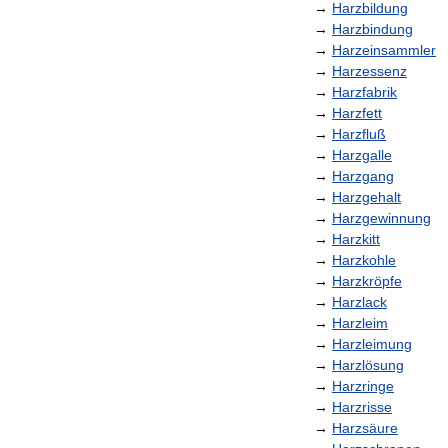
→
Harzbildung
→
Harzbindung
→
Harzeinsammler
→
Harzessenz
→
Harzfabrik
→
Harzfett
→
Harzfluß
→
Harzgalle
→
Harzgang
→
Harzgehalt
→
Harzgewinnung
→
Harzkitt
→
Harzkohle
→
Harzkröpfe
→
Harzlack
→
Harzleim
→
Harzleimung
→
Harzlösung
→
Harzringe
→
Harzrisse
→
Harzsäure