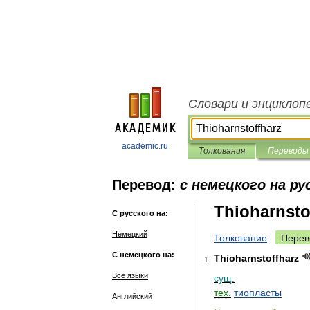
Словари и энциклоп
academic.ru
Толкования
Переводы
Перевод:
с немецкого на ру
Thioharnsto
С русского на:
Немецкий
Толкование
Перев
С немецкого на:
Thioharnstoffharz
1
Все языки
сущ
.
тех
.
тиопласты
Английский