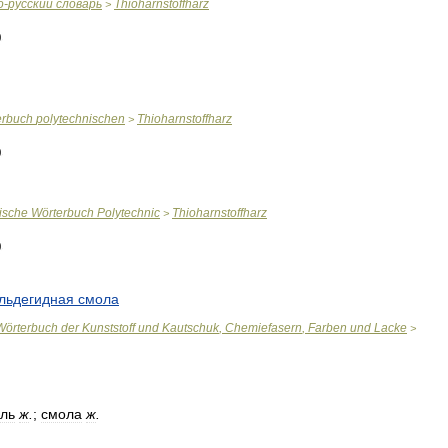
о
-
русский
словарь
Thioharnstoffharz
>
erbuch
polytechnischen
Thioharnstoffharz
>
ische
Wörterbuch
Polytechnic
Thioharnstoffharz
>
льдегидная
смола
Wörterbuch
der
Kunststoff
und
Kautschuk
,
Chemiefasern
,
Farben
und
Lacke
>
ль
ж
.
;
смола
ж
.