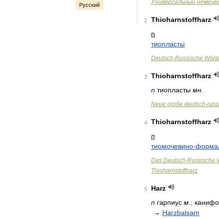
Универсальный
немецк
Русский
Thioharnstoffharz
2
n
тиопласты
Deutsch
-
Russische
Wört
Thioharnstoffharz
3
n
тиопласты
мн
.
Neue
große
deutsch
-
russ
Thioharnstoffharz
4
n
тиомочевино
-
форма
Das
Deutsch
-
Russische
Thioharnstoffharz
Harz
5
n
гарпиус
м
.
;
канифо
→
Harzbalsam