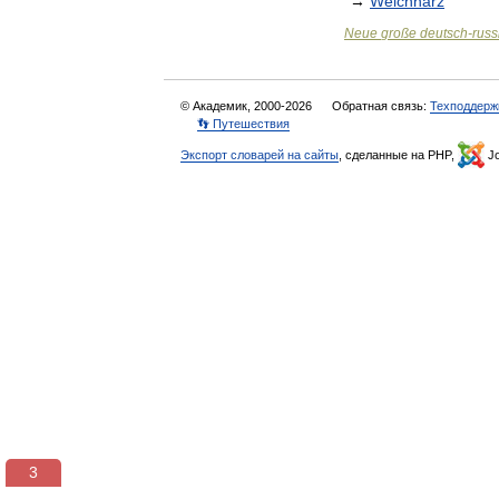
→
Weichharz
Neue
große
deutsch
-
russ
© Академик, 2000-2026
Обратная связь:
Техподдерж
👣 Путешествия
Экспорт словарей на сайты
, сделанные на PHP,
Jo
3