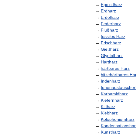
→
Epoxidharz
→
Erdharz
→
Erdölharz
→
Federharz
→
Flußharz
→
fossiles
Harz
→
Frischharz
→
Gießharz
→
Glyptalharz
→
Hartharz
→
härtbares
Harz
→
hitzehärtbares
Ha
→
Indenharz
→
Ionenaustauscher
→
Karbamidharz
→
Kiefernharz
→
Kittharz
→
Klebharz
→
Kolophoniumharz
→
Kondensationshar
→
Kunstharz