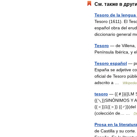
См
.
также
в
друг
Tesoro
de
la
lengua
Tesoro
(
1611
).
El
Tes
español
obra
del
erud
diccionario
general
mo
Tesoro
—
de
Villena
,
Península
Ibérica
,
y
e
Tesoro
español
—
p
España
se
adjetive
c
oficial
de
Tesoro
públ
adscrito
a
…
Wikipedia
tesoro
— {{
＃
}}{{
LM
{{
＼
}}
SINÓNIMOS
Y
A
{{
＜
}}
1
{{
＞
}} {{
♂
}}(
del
(
colección
de
… …
Di
Prosa
en
la
literatur
de
Castilla
y
su
corte