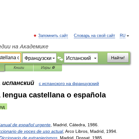
Запомнить сайт
Словарь на свой сайт
RU
едии на Академике
Найти!
Книги
Игры ⚽
 испанский
с испанского на французский
a lengua castellana o española
од
anual
de
español
urgente
,
Madrid
,
Cátedra
,
1986
.
ccionario
de
voces
de
uso
actual
,
Arco
Libros
,
Madrid
,
1994
.
Diccionario
de
extranjerismos
,
Madrid
,
Dossat
,
1985
.