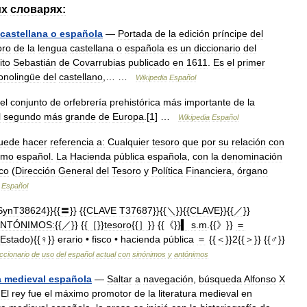
их
словарях:
castellana
o
española
—
Portada
de
la
edición
príncipe
del
oro
de
la
lengua
castellana
o
española
es
un
diccionario
del
ito
Sebastián
de
Covarrubias
publicado
en
1611
.
Es
el
primer
nolingüe
del
castellano
,… …
Wikipedia
Español
el
conjunto
de
orfebrería
prehistórica
más
importante
de
la
l
segundo
más
grande
de
Europa
.[
1
] …
Wikipedia
Español
uede
hacer
referencia
a:
Cualquier
tesoro
que
por
su
relación
con
omo
español
.
La
Hacienda
pública
española
,
con
la
denominación
ico
(
Dirección
General
del
Tesoro
y
Política
Financiera
,
órgano
Español
SynT38624
}}{{
〓
}} {{
CLAVE
T37687
}}{{
＼
}}{{
CLAVE
}}{{
／
}}
NTÓNIMOS:
{{
／
}} {{
［
}}
tesoro
{{
］
}} {{《}}
▍
s
.
m
.{{》}}
＝
Estado
){{
♀
}}
erario
•
fisco
•
hacienda
pública
＝
{{
＜
}}
2
{{
＞
}} {{
♂
}}
ccionario
de
uso
del
español
actual
con
sinónimos
y
antónimos
a
medieval
española
—
Saltar
a
navegación
,
búsqueda
Alfonso
X
.
El
rey
fue
el
máximo
promotor
de
la
literatura
medieval
en