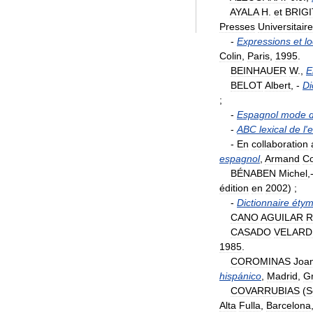
AYALA
H
.
et
BRIG
Presses
Universitair
-
Expressions
et
l
Colin
,
Paris
,
1995
.
BEINHAUER
W
.,
E
BELOT
Albert
, -
Di
;
-
Espagnol
mode
-
ABC
lexical
de
l
'
e
-
En
collaboration
espagnol
,
Armand
Co
BÉNABEN
Michel
,
édition
en
2002
) ;
-
Dictionnaire
étym
CANO
AGUILAR
R
CASADO
VELARD
1985
.
COROMINAS
Joa
hispánico
,
Madrid
,
G
COVARRUBIAS
(
S
Alta
Fulla
,
Barcelona