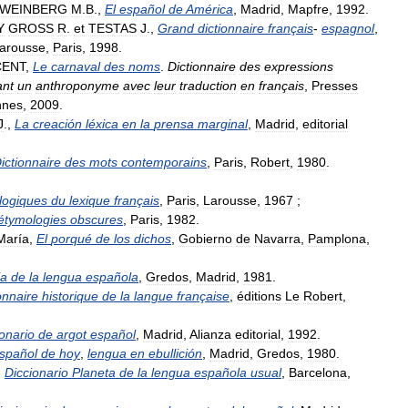
WEINBERG
M
.
B
.,
El
español
de
América
,
Madrid
,
Mapfre
,
1992
.
Y
GROSS
R
.
et
TESTAS
J
.,
Grand
dictionnaire
français
-
espagnol
,
arousse
,
Paris
,
1998
.
CENT
,
Le
carnaval
des
noms
.
Dictionnaire
des
expressions
ant
un
anthroponyme
avec
leur
traduction
en
français
,
Presses
nnes
,
2009
.
J
.,
La
creación
léxica
en
la
prensa
marginal
,
Madrid
,
editorial
ictionnaire
des
mots
contemporains
,
Paris
,
Robert
,
1980
.
logiques
du
lexique
français
,
Paris
,
Larousse
,
1967
;
étymologies
obscures
,
Paris
,
1982
.
María
,
El
porqué
de
los
dichos
,
Gobierno
de
Navarra
,
Pamplona
,
ia
de
la
lengua
española
,
Gredos
,
Madrid
,
1981
.
onnaire
historique
de
la
langue
française
,
éditions
Le
Robert
,
onario
de
argot
español
,
Madrid
,
Alianza
editorial
,
1992
.
spañol
de
hoy
,
lengua
en
ebullición
,
Madrid
,
Gredos
,
1980
.
,
Diccionario
Planeta
de
la
lengua
española
usual
,
Barcelona
,