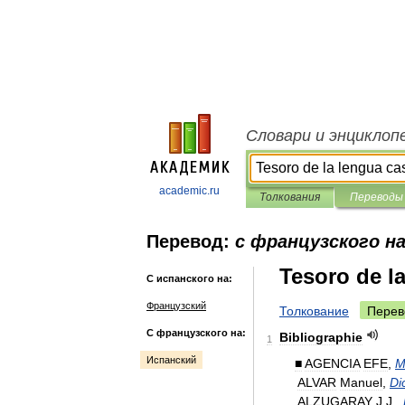
Словари и энциклоп
academic.ru
Толкования
Переводы
Перевод:
с французского на
Tesoro de l
С испанского на:
Французский
Толкование
Перев
С французского на:
Bibliographie
1
Испанский
■
AGENCIA
EFE
,
M
ALVAR
Manuel
,
Di
ALZUGARAY
J
.
J
.,