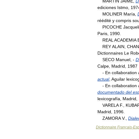
MARTÍN
JAIME
,
D
ediciones
Istmo
,
197
MOLINER
María
,
réédité
y
compris
so
PICOCHE
Jacquel
Paris
,
1990
.
REAL
ACADEMIA
REY
ALAIN
,
CHAN
Dictionnaires
Le
Rob
SECO
Manuel
, -
D
Calpe
,
Madrid
,
1987
-
En
collaboration
actual
,
Aguilar
lexico
-
En
collaboration
documentado
del
es
lexicografía
,
Madrid
,
VARELA
F
.,
KUBA
Madrid
,
1996
.
ZAMORA
V
.,
Diale
Dictionnaire
Français
-
Es