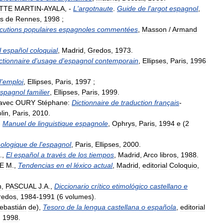
ITTE
MARTIN
-
AYALA
, -
L
'
argotnaute
.
Guide
de
l
'
argot
espagnol
,
es
de
Rennes
,
1998
;
ocutions
populaires
espagnoles
commentées
,
Masson
/
Armand
l
español
coloquial
,
Madrid
,
Gredos
,
1973
.
ctionnaire
d
'
usage
d
'
espagnol
contemporain
,
Ellipses
,
Paris
,
1996
d
'
emploi
,
Ellipses
,
Paris
,
1997
;
spagnol
familier
,
Ellipses
,
Paris
,
1999
.
avec
OURY
Stéphane:
Dictionnaire
de
traduction
français
-
lin
,
Paris
,
2010
.
-
Manuel
de
linguistique
espagnole
,
Ophrys
,
Paris
,
1994
e
(
2
ologique
de
l
'
espagnol
,
Paris
,
Ellipses
,
2000
.
.,
El
español
a
través
de
los
tiempos
,
Madrid
,
Arco
libros
,
1988
.
E
M
.,
Tendencias
en
el
léxico
actual
,
Madrid
,
editorial
Coloquio
,
n
,
PASCUAL
J
.
A
.,
Diccionario
crítico
etimológico
castellano
e
redos
,
1984
-
1991
(
6
volumes
).
ebastián
de
),
Tesoro
de
la
lengua
castellana
o
española
,
editorial
,
1998
.