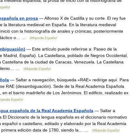
ra
medieval
española
,
la
prosa
se
inició
con
la
historiografía
de
spañol
española
en
prosa
—
Alfonso
X
de
Castilla
y
su
corte
.
El
rey
fue
e
la
literatura
medieval
en
España
.
En
la
literatura
medieval
inició
con
la
historiografía
de
anales
y
crónicas
;
posteriormente
dáctico
o
… …
Wikipedia
Español
mbiguación
)
—
Este
artículo
puede
referirse
a:
Paseo
de
la
e
Madrid
,
España
).
La
Castellana
,
poblado
de
Negros
Occidental
,
a
Castellana
de
la
ciudad
de
Caracas
,
Venezuela
.
La
Castellana
lenio
… …
Wikipedia
Español
ñola
—
Saltar
a
navegación
,
búsqueda
«
RAE
»
redirige
aquí
.
Para
se
RAE
(
desambiguación
).
Sede
de
la
Real
Academia
Española
,
en
el
barrio
madrileño
de
Los
Jerónimos
.
El
edificio
,
realizado
ex
kipedia
Español
ngua
española
de
la
Real
Academia
Española
—
Saltar
a
a
El
Diccionario
de
la
lengua
española
es
el
diccionario
normativo
a
español
o
castellano
,
editado
y
elaborado
por
la
Real
Academia
primera
edición
data
de
1780
,
siendo
la
… …
Wikipedia
Español