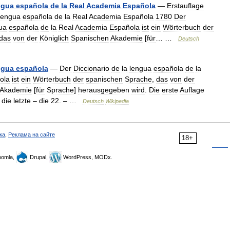
ngua
española
de
la
Real
Academia
Española
—
Erstauflage
lengua
española
de
la
Real
Academia
Española
1780
Der
ua
española
de
la
Real
Academia
Española
ist
ein
Wörterbuch
der
das
von
der
Königlich
Spanischen
Akademie
[
für
… …
Deutsch
ngua
española
—
Der
Diccionario
de
la
lengua
española
de
la
ola
ist
ein
Wörterbuch
der
spanischen
Sprache
,
das
von
der
Akademie
[
für
Sprache
]
herausgegeben
wird
.
Die
erste
Auflage
die
letzte
–
die
22
. – …
Deutsch
Wikipedia
ка
,
Реклама на сайте
18+
omla,
Drupal,
WordPress, MODx.