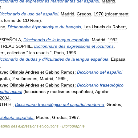
iccionario
de
expresiones
malsonantes
del
español
,
Madrid
,
4
.
Diccionario
de
uso
del
español
,
Madrid
,
Gredos
,
1970
(
récemment
us
forme
de
CD
Rom
).
ine
,
Dictionnaire
étymologique
du
français
,
Les
Usuels
du
Robert
,
ESPAÑOLA
,
Diccionario
de
la
lengua
española
,
Madrid
,
1992
.
TREAU
SOPHIE
,
Dictionnaire
des
expressions
et
locutions
,
ert
,
collection
"
les
usuels
",
Paris
,
1993
.
iccionario
de
dudas
y
dificultades
de
la
lengua
española
,
Espasa
;
avec
Olimpia
Andrés
et
Gabino
Ramos:
Diccionario
del
español
grafía
,
2
volúmenes
,
Madrid
,
1999
;
avec
Olimpia
Andrés
et
Gabino
Ramos:
Diccionario
fraseológico
pañol
actual
(
locuciones
y
modismos
españoles
),
Aguilar
2004
.
RTH
H
.,
Diccionario
fraseológico
del
español
moderno
,
Gredos
,
ctología
española
,
Madrid
,
Gredos
,
1967
.
pagnol
des
expressions
et
locutions
Bibliographie
>