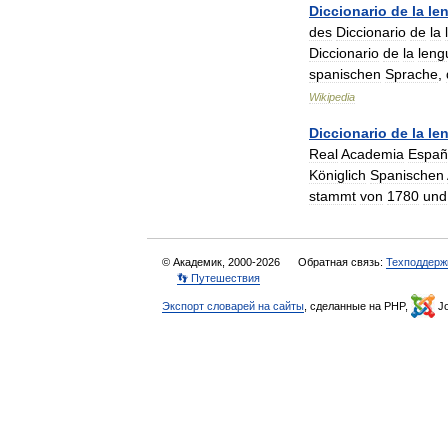
Diccionario
de
la
le
des
Diccionario
de
la
Diccionario
de
la
leng
spanischen
Sprache
,
Wikipedia
Diccionario
de
la
le
Real
Academia
Españ
Königlich
Spanischen
stammt
von
1780
und
© Академик, 2000-2026
Обратная связь:
Техподдерж
👣 Путешествия
Экспорт словарей на сайты
, сделанные на PHP,
Jo