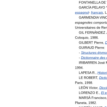
FONTANELLA
DE
GARCÍA
PELAYO
espagnol
-
français
,
L
GARMENDIA
VIN
espagnoles
comport
Universitaires
de
Re
GIL
FERNÁNDEZ
Coloquio
,
1986
.
GILBERT
Pierre
,
D
GUIRAUD
Pierre:
-
Structures
étymo
-
Dictionnaire
des
IRIBARREN
José
1994
.
LAPESA
R
.,
Histor
LE
ROBERT
,
Dicti
Paris
,
1998
.
LEÓN
Víctor
,
Dicci
LORENZO
E
.,
El
e
MARSÀ
Francisco
Planeta
,
1982
.