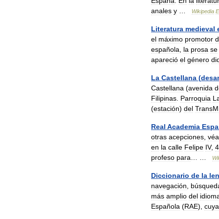
España
.
En
la
literatu
anales
y
…
Wikipedia
E
Literatura
medieval
el
máximo
promotor
d
española
,
la
prosa
se
apareció
el
género
di
La
Castellana
(
desa
Castellana
(
avenida
d
Filipinas
.
Parroquia
L
(
estación
)
del
TransMi
Real
Academia
Espa
otras
acepciones
,
véa
en
la
calle
Felipe
IV
,
4
profeso
para
… …
Wi
Diccionario
de
la
le
navegación
,
búsqued
más
amplio
del
idiom
Española
(
RAE
),
cuya