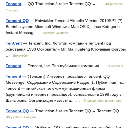
Tencent
— QQ Traduction à relire Tencent QQ → …
Wikipédia en
Français
Tencent QQ
— Entwickler Tencent Aktuelle Version 2010SP1 (?)
Betriebssystem Microsoft Windows, Mac OS X, Linux Kategorie
Instant Messagi …
Deutsch Wikipedia
TenCent
— Tencent, Inc. Логотип компании TenCent Год
основания 1998 Основатели Mr. Ma Huateng Ключевые фигуры
…
Википедия
Tencent
— Tencent, Inc. Тип публичная компания …
Википедия
Tencent
— (Тэнсэнт) Интернет провайдер Tencent, QQ
Messenger Содержание Содержание Раздел 1. Публичная Inc.
Tencent — китайская телекоммуникационная фирма
(крупнейший интернет провайдер), основанная в 1998 году в г.
Шэньчжэнь. Организация известна… …
Энциклопедия инвестора
Tencent QQ
— Traduction à relire Tencent QQ → Tencent QQ …
Wikipédia en Français
Tencent QQ
— Эмблема QQ наиболее распространённый в