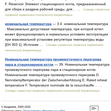
F. Reservoir Элемент стационарного котла, предназначенный
для сбора и раздачи рабочей среды, для… …
Словарь-справочник
терминов нормативно-технической документации
номинальная температура
— 3.4. номинальная температура
: Максимально допустимая температура, при которой котел
может функционировать в нормальных условиях эксплуатации
при максимальной установке регулятора температуры воды
[ЕН 303 1]. Источник …
Словарь-справочник терминов нормативно-
технической документации
Номинальная температура промежуточного перегрева
пара в стационарном котле
— 39. Номинальная температура
промежуточного перегрева пара в стационарном котле
Номинальная температура промежуточного перегрева D.
Nenndampftemperatur der Zwischenuberhitzung E. Rated reheat
temperature F. Temperature nominale de la resurchauffe… …
Словарь-справочник терминов нормативно-технической документации
© Академик, 2000-2026
18+
Обратная связь:
Техподдержка
,
Реклама на сайте