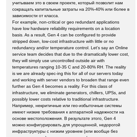
учитываем это в своем проекте, который позволит нам
сокращать капитальные затраты на 20%-40% или более в
зависимости от класса.
For example, non-critical or geo redundant applications
have low hardware reliability requirements on a location
basis. As a result, Gen 4 can be configured to provide
stripped down, low-cost infrastructure with little or no
redundancy and/or temperature control. Let’s say an Online
service team decides that due to the dramatically lower cost,
they will simply use uncontrolled outside air with
temperatures ranging 10-35 C and 20-80% RH. The reality
is we are already spec-ing this for all of our servers today
and working with server vendors to broaden that range even
further as Gen 4 becomes a reality. For this class of
infrastructure, we eliminate generators, chillers, UPSs, and
possibly lower costs relative to traditional infrastructure.
Например, некритичные или гео-избыточные системы
имеют низкие требования к аппаратной надежности на
основе местоположения. В результате этого, Gen 4
можно конфигурировать для упрощенной, недорогой
инфраструктуры с низким уровнем (или вообще без