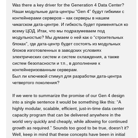
Was there a key driver for the Generation 4 Data Center?
Наши модульные дата-центры “Gen 4” будут гибкими с
контейнерами серверов – как серверы в нашем
чикагском дата-центре. И гибкость будет применяться ко
всему ЦОД. Итак, что мы подразумеваем под
модульностью? Мы думаем о ней как о “строительных
блоках”, где дата-центр будет состоять из модульных
блоков изготовленных в заводских условиях
электрических систем и систем охлаждения, а также
систем безопасности и т.п., в дополнение к
контейнеризованным серверам.
Был ли ключевой стимул для разработки дата-центра
четвертого поколения?
If we were to summarize the promise of our Gen 4 design
into a single sentence it would be something like this: “A
highly modular, scalable, efficient, just-in-time data center
capacity program that can be delivered anywhere in the
world very quickly and cheaply, while allowing for continued
growth as required.” Sounds too good to be true, doesn’t it?
Well, keep in mind that these concepts have been in initial