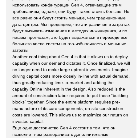
использовать конфигурации Gen 4, отвечающие этим
требованиям, однако, они будут также стоить больше. Но
все равно они будут стоить меньше, чем традиционные
дата-центры. Мы предвидим, что эти различия в затратах
будут вызывать изменения в методах инжиниринга, и по
нашим прогнозам, это будет выражаться в переходе все
большего числа систем на гео-избыточность и меньшие
затраты.
Another cool thing about Gen 4 is that it allows us to deploy
capacity when our demand dictates it. Once finalized, we will
no longer need to make large upfront investments. Imagine
driving capital costs more closely in-line with actual demand,
thus greatly reducing time-to-market and adding the
capacity Online inherent in the design. Also reduced is the
amount of construction labor required to put these “building
blocks” together. Since the entire platform requires pre-
manufacture of its core components, on-site construction
costs are lowered. This allows us to maximize our return on
invested capital.
Еще одно достоинство Gen 4 состоит в том, что он
позволяет нам разворачивать дополнительные