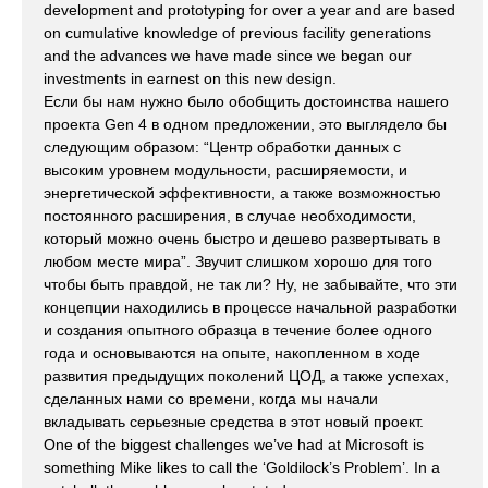
development and prototyping for over a year and are based
on cumulative knowledge of previous facility generations
and the advances we have made since we began our
investments in earnest on this new design.
Если бы нам нужно было обобщить достоинства нашего
проекта Gen 4 в одном предложении, это выглядело бы
следующим образом: “Центр обработки данных с
высоким уровнем модульности, расширяемости, и
энергетической эффективности, а также возможностью
постоянного расширения, в случае необходимости,
который можно очень быстро и дешево развертывать в
любом месте мира”. Звучит слишком хорошо для того
чтобы быть правдой, не так ли? Ну, не забывайте, что эти
концепции находились в процессе начальной разработки
и создания опытного образца в течение более одного
года и основываются на опыте, накопленном в ходе
развития предыдущих поколений ЦОД, а также успехах,
сделанных нами со времени, когда мы начали
вкладывать серьезные средства в этот новый проект.
One of the biggest challenges we’ve had at Microsoft is
something Mike likes to call the ‘Goldilock’s Problem’. In a