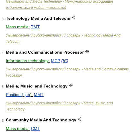
Newspaper and Media Technology - Международная ассоциация
издательских и медиа-технологий
Technology Media And Telecom
3
Mass media:
TMT
Универсальный русско-английский словарь
Technology Media And
>
Telecom
Media and Communications Processor
4
Information technology:
MCP
(
IC
)
Универсальный русско-английский словарь
Media and Communications
>
Processor
Media, Music, and Technology
5
Position (
job
):
MMT
Универсальный русско-английский словарь
Media, Music, and
>
Technology
Community Media And Technology
6
Mass media:
CMT