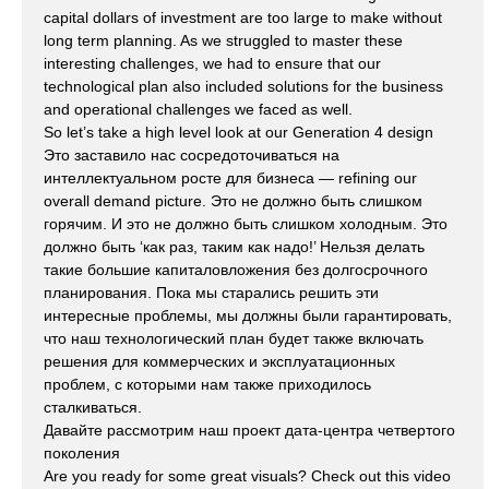
capital dollars of investment are too large to make without
long term planning. As we struggled to master these
interesting challenges, we had to ensure that our
technological plan also included solutions for the business
and operational challenges we faced as well.
So let’s take a high level look at our Generation 4 design
Это заставило нас сосредоточиваться на
интеллектуальном росте для бизнеса — refining our
overall demand picture. Это не должно быть слишком
горячим. И это не должно быть слишком холодным. Это
должно быть ‘как раз, таким как надо!’ Нельзя делать
такие большие капиталовложения без долгосрочного
планирования. Пока мы старались решить эти
интересные проблемы, мы должны были гарантировать,
что наш технологический план будет также включать
решения для коммерческих и эксплуатационных
проблем, с которыми нам также приходилось
сталкиваться.
Давайте рассмотрим наш проект дата-центра четвертого
поколения
Are you ready for some great visuals? Check out this video