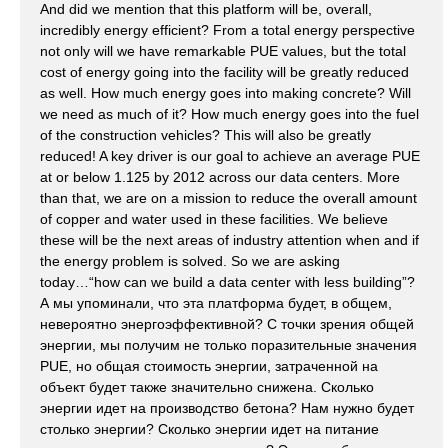
And did we mention that this platform will be, overall,
incredibly energy efficient? From a total energy perspective
not only will we have remarkable PUE values, but the total
cost of energy going into the facility will be greatly reduced
as well. How much energy goes into making concrete? Will
we need as much of it? How much energy goes into the fuel
of the construction vehicles? This will also be greatly
reduced! A key driver is our goal to achieve an average PUE
at or below 1.125 by 2012 across our data centers. More
than that, we are on a mission to reduce the overall amount
of copper and water used in these facilities. We believe
these will be the next areas of industry attention when and if
the energy problem is solved. So we are asking
today…“how can we build a data center with less building”?
А мы упоминали, что эта платформа будет, в общем,
невероятно энергоэффективной? С точки зрения общей
энергии, мы получим не только поразительные значения
PUE, но общая стоимость энергии, затраченной на
объект будет также значительно снижена. Сколько
энергии идет на производство бетона? Нам нужно будет
столько энергии? Сколько энергии идет на питание