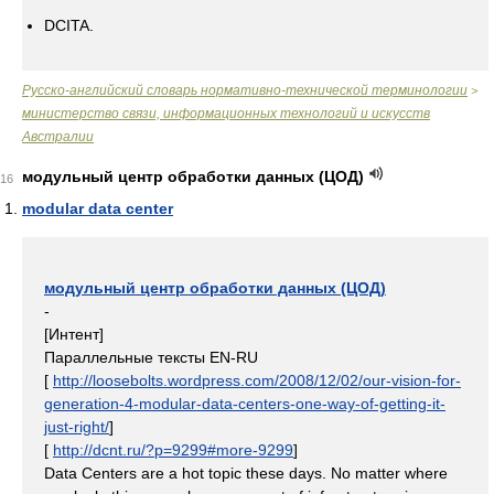
DCITA.
Русско-английский словарь нормативно-технической терминологии
>
министерство связи, информационных технологий и искусств
Австралии
модульный центр обработки данных (ЦОД)
16
modular data center
модульный центр обработки данных (ЦОД)
-
[Интент]
Параллельные тексты EN-RU
[
http://loosebolts.wordpress.com/2008/12/02/our-vision-for-
generation-4-modular-data-centers-one-way-of-getting-it-
just-right/
]
[
http://dcnt.ru/?p=9299#more-9299
]
Data Centers are a hot topic these days. No matter where