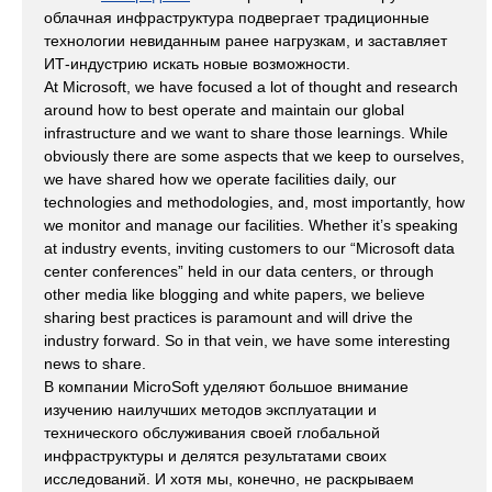
облачная инфраструктура подвергает традиционные
технологии невиданным ранее нагрузкам, и заставляет
ИТ-индустрию искать новые возможности.
At Microsoft, we have focused a lot of thought and research
around how to best operate and maintain our global
infrastructure and we want to share those learnings. While
obviously there are some aspects that we keep to ourselves,
we have shared how we operate facilities daily, our
technologies and methodologies, and, most importantly, how
we monitor and manage our facilities. Whether it’s speaking
at industry events, inviting customers to our “Microsoft data
center conferences” held in our data centers, or through
other media like blogging and white papers, we believe
sharing best practices is paramount and will drive the
industry forward. So in that vein, we have some interesting
news to share.
В компании MicroSoft уделяют большое внимание
изучению наилучших методов эксплуатации и
технического обслуживания своей глобальной
инфраструктуры и делятся результатами своих
исследований. И хотя мы, конечно, не раскрываем