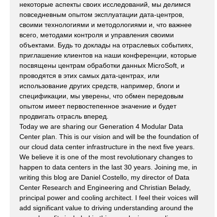
некоторые аспекты своих исследований, мы делимся
повседневным опытом эксплуатации дата-центров,
своими технологиями и методологиями и, что важнее
всего, методами контроля и управления своими
объектами. Будь то доклады на отраслевых событиях,
приглашение клиентов на наши конференции, которые
посвящены центрам обработки данных MicroSoft, и
проводятся в этих самых дата-центрах, или
использование других средств, например, блоги и
спецификации, мы уверены, что обмен передовым
опытом имеет первостепенное значение и будет
продвигать отрасль вперед.
Today we are sharing our Generation 4 Modular Data
Center plan. This is our vision and will be the foundation of
our cloud data center infrastructure in the next five years.
We believe it is one of the most revolutionary changes to
happen to data centers in the last 30 years. Joining me, in
writing this blog are Daniel Costello, my director of Data
Center Research and Engineering and Christian Belady,
principal power and cooling architect. I feel their voices will
add significant value to driving understanding around the