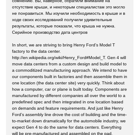
сомнению. Вы, наверное, обратили внимание на
отсутствие крыши, и некоторым специалистам это могло
не понравиться. Мы изучили необходимость в крыше и в
ходе своих исследований получили удивительные
результаты, которые показали, что крыша не нужна.
Серийное производство дата центров
In short, we are striving to bring Henry Ford’s Model T
factory to the data center.
http://en.wikipedia.org/wiki/Henry_Ford#Model_T. Gen 4 will
move data centers from a custom design and build model to
a commoditized manufacturing approach. We intend to have
our components built in factories and then assemble them in
one location (the data center site) very quickly. Think about
how a computer, car or plane is built today. Components are
manufactured by different companies all over the world to a
predefined spec and then integrated in one location based
on demands and feature requirements. And just like Henry
Ford’s assembly line drove the cost of building and the time-
to-market down dramatically for the automobile industry, we
expect Gen 4 to do the same for data centers. Everything
will be pre-manufactured and assembled on the pad.