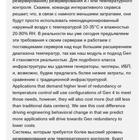
резервирования) резервирования и / или температурного
контроля. Скажем, команда интерактивного сервиса
решает, что, в связи с намного меньшими затратами, они
будут просто использовать некондиционированный
наружный воздух с температурой 10-35°C и влажностью
20-80% RH. В реальности мы уже сегодня предъявляем
эти требования к своим серверам и работаем с
поставщиками серверов над еще большим расширением
диапазона температур, так как наш модуль и подход Gen
4 становится реальностью. Для подобного класса
инфраструктуры мы удаляем генераторы, чиллеры, ИБП,
и, возможно, будем предлагать более низкие затраты, по
сравнению с традиционной инфраструктурой.
Applications that demand higher level of redundancy or
temperature control will use configurations of Gen 4 to meet
those needs, however, they will also cost more (but still less
than traditional data centers). We see this cost difference
driving engineering behavioral change in that we predict
more applications will drive towards Geo redundancy to
lower costs.
Системы, которым требуется более высокий уровень
резервирования или температурного контроля, будут