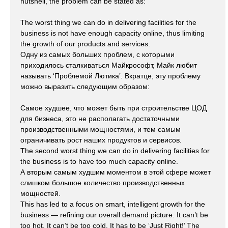
nutshell, the problem can be stated as:
The worst thing we can do in delivering facilities for the
business is not have enough capacity online, thus limiting
the growth of our products and services.
Одну из самых больших проблем, с которыми
приходилось сталкиваться Майкрософт, Майк любит
называть ‘Проблемой Лютика’. Вкратце, эту проблему
можно выразить следующим образом:
Самое худшее, что может быть при строительстве ЦОД
для бизнеса, это не располагать достаточными
производственными мощностями, и тем самым
ограничивать рост наших продуктов и сервисов.
The second worst thing we can do in delivering facilities for
the business is to have too much capacity online.
А вторым самым худшим моментом в этой сфере может
слишком большое количество производственных
мощностей.
This has led to a focus on smart, intelligent growth for the
business — refining our overall demand picture. It can’t be
too hot. It can’t be too cold. It has to be ‘Just Right!’ The