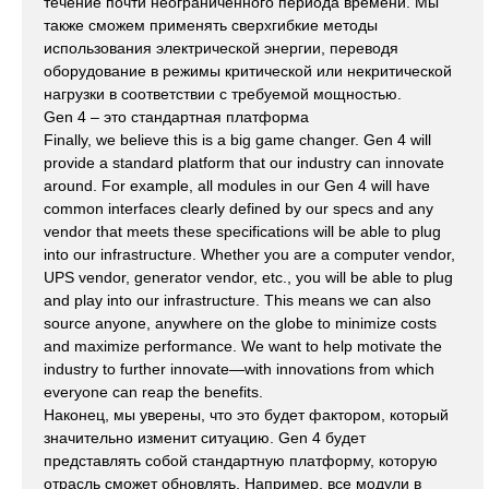
течение почти неограниченного периода времени. Мы
также сможем применять сверхгибкие методы
использования электрической энергии, переводя
оборудование в режимы критической или некритической
нагрузки в соответствии с требуемой мощностью.
Gen 4 – это стандартная платформа
Finally, we believe this is a big game changer. Gen 4 will
provide a standard platform that our industry can innovate
around. For example, all modules in our Gen 4 will have
common interfaces clearly defined by our specs and any
vendor that meets these specifications will be able to plug
into our infrastructure. Whether you are a computer vendor,
UPS vendor, generator vendor, etc., you will be able to plug
and play into our infrastructure. This means we can also
source anyone, anywhere on the globe to minimize costs
and maximize performance. We want to help motivate the
industry to further innovate—with innovations from which
everyone can reap the benefits.
Наконец, мы уверены, что это будет фактором, который
значительно изменит ситуацию. Gen 4 будет
представлять собой стандартную платформу, которую
отрасль сможет обновлять. Например, все модули в