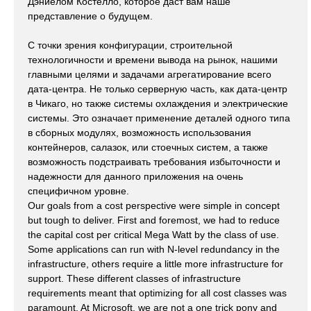
Дэниелом Костелло, которое даст вам наше
представление о будущем.
С точки зрения конфигурации, строительной
технологичности и времени вывода на рынок, нашими
главными целями и задачами агрегатирование всего
дата-центра. Не только серверную часть, как дата-центр
в Чикаго, но также системы охлаждения и электрические
системы. Это означает применение деталей одного типа
в сборных модулях, возможность использования
контейнеров, салазок, или стоечных систем, а также
возможность подстраивать требования избыточности и
надежности для данного приложения на очень
специфичном уровне.
Our goals from a cost perspective were simple in concept
but tough to deliver. First and foremost, we had to reduce
the capital cost per critical Mega Watt by the class of use.
Some applications can run with N-level redundancy in the
infrastructure, others require a little more infrastructure for
support. These different classes of infrastructure
requirements meant that optimizing for all cost classes was
paramount. At Microsoft, we are not a one trick pony and