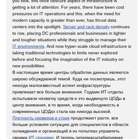
you look, this once obscure aspect of infrastructure is
getting a lot of attention. For years, there have been cost
pressures on IT operations and this, when the need for
modern capacity is greater than ever, has thrust data
centers into the spotlight.
Server and rack density
continues
to rise, placing DC professionals and businesses in tighter
and tougher situations while they struggle to manage their
IT environments
. And now hyper-scale cloud infrastructure is
taking traditional technologies to limits never explored
before and focusing the imagination of the IT industry on
new possibilities.
В настоящее время центры обработки данных являются
широко обсуждаемой темой. Куда ни посмотришь, этот
некогда малоизвестный аспект инфраструктуры
привлекает все больше внимания. Годами ИТ-отделы
испытывали нехватку средств и это выдвинуло ЦОДы в
центр внимания, в то время, когда необходимость в
современных ЦОДах стала как никогда высокой.
Плотность серверов и стоек
продолжают расти, все
больше усложняя ситуацию для специалистов в области
охлаждения и организаций в их попытках управлять
своими
ИТ-средами
. И теперь гипермасштабируемая