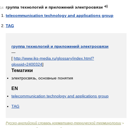
группа технологий и приложений электросвязи
14
telecommunication technology and applications group
TAG
группа технологий и приложений электросвязи
—
[
http://www.iks-media.ru/glossary/index.html?
glossid=2400324
]
Тематики
электросвязь, основные понятия
EN
telecommunication technology and applications group
TAG
Русско-английский словарь нормативно-технической терминологии
>