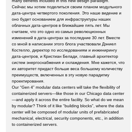
many benefits included in this new design paradigm.
Сейчас мы хотим поделиться своим планом модульного
дата-центра четвертого поколения. Это наше видение и
оно будет основанием для инфраструктуры наших
облачных дата-центров в ближайшие пять лет. Мы
считаем, что это одно из самых революционных
изменений в дата-центрах за последние 30 лет. Вместе
со мной в написании этого блога участвовали Дэниел
Костелло, директор по исследованиям и инжинирингу
дата-центров, и Кристиан Белади, главный архитектор
систем энергоснабжения и охлаждения. Мне кажется, что
их авторитет придаст больше веса большому количеству
преимуществ, включенных в эту новую парадигму
проектирования.
Our “Gen 4” modular data centers will take the flexibility of
containerized servers—like those in our Chicago data center
—and apply it across the entire facility. So what do we mean
by modular? Think of it like “building blocks”, where the data
center will be composed of modular units of prefabricated
mechanical, electrical, security components, etc., in addition
to containerized servers.