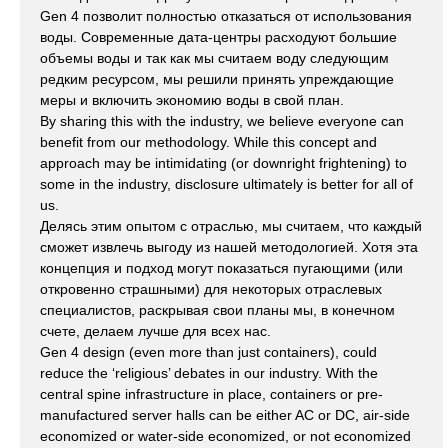
Gen 4 позволит полностью отказаться от использования
воды. Современные дата-центры расходуют большие
объемы воды и так как мы считаем воду следующим
редким ресурсом, мы решили принять упреждающие
меры и включить экономию воды в свой план.
By sharing this with the industry, we believe everyone can
benefit from our methodology. While this concept and
approach may be intimidating (or downright frightening) to
some in the industry, disclosure ultimately is better for all of
us.
Делясь этим опытом с отраслью, мы считаем, что каждый
сможет извлечь выгоду из нашей методологией. Хотя эта
концепция и подход могут показаться пугающими (или
откровенно страшными) для некоторых отраслевых
специалистов, раскрывая свои планы мы, в конечном
счете, делаем лучше для всех нас.
Gen 4 design (even more than just containers), could
reduce the ‘religious’ debates in our industry. With the
central spine infrastructure in place, containers or pre-
manufactured server halls can be either AC or DC, air-side
economized or water-side economized, or not economized