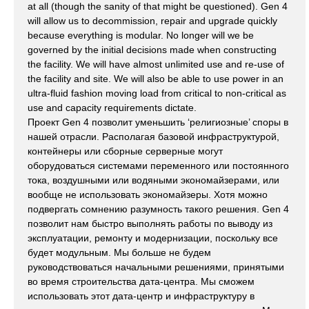
at all (though the sanity of that might be questioned). Gen 4
will allow us to decommission, repair and upgrade quickly
because everything is modular. No longer will we be
governed by the initial decisions made when constructing
the facility. We will have almost unlimited use and re-use of
the facility and site. We will also be able to use power in an
ultra-fluid fashion moving load from critical to non-critical as
use and capacity requirements dictate.
Проект Gen 4 позволит уменьшить ‘религиозные’ споры в
нашей отрасли. Располагая базовой инфраструктурой,
контейнеры или сборные серверные могут
оборудоваться системами переменного или постоянного
тока, воздушными или водяными экономайзерами, или
вообще не использовать экономайзеры. Хотя можно
подвергать сомнению разумность такого решения. Gen 4
позволит нам быстро выполнять работы по выводу из
эксплуатации, ремонту и модернизации, поскольку все
будет модульным. Мы больше не будем
руководствоваться начальными решениями, принятыми
во время строительства дата-центра. Мы сможем
использовать этот дата-центр и инфраструктуру в