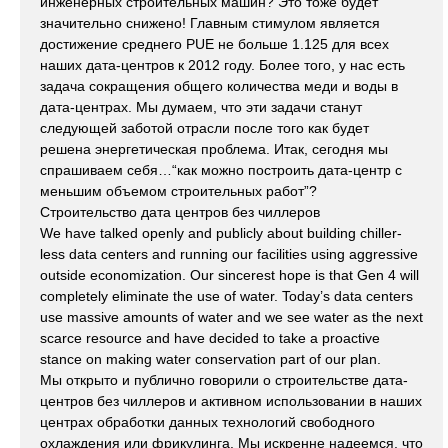
инженерных строительных машин? Это тоже будет
значительно снижено! Главным стимулом является
достижение среднего PUE не больше 1.125 для всех
наших дата-центров к 2012 году. Более того, у нас есть
задача сокращения общего количества меди и воды в
дата-центрах. Мы думаем, что эти задачи станут
следующей заботой отрасли после того как будет
решена энергетическая проблема. Итак, сегодня мы
спрашиваем себя…“как можно построить дата-центр с
меньшим объемом строительных работ”?
Строительство дата центров без чиллеров
We have talked openly and publicly about building chiller-
less data centers and running our facilities using aggressive
outside economization. Our sincerest hope is that Gen 4 will
completely eliminate the use of water. Today’s data centers
use massive amounts of water and we see water as the next
scarce resource and have decided to take a proactive
stance on making water conservation part of our plan.
Мы открыто и публично говорили о строительстве дата-
центров без чиллеров и активном использовании в наших
центрах обработки данных технологий свободного
охлаждения или фрикулинга. Мы искренне надеемся, что