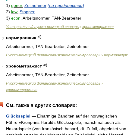
1)
gener.
Zeitnehmer
(на предприятии)
2)
law.
Stopper
3)
econ.
Arbeitsnormer, TAN-Bearbeiter
Универсальный русско-немецкий словарь
хронометражист
>
нормировщик
3
Arbeitsnormer, TAN-Bearbeiter, Zeitnehmer
Русско-немецкий финансово-экономическому словарь
нормировщик
>
хронометражист
4
Arbeitsnormer, TAN-Bearbeiter, Zeitnehmer
Русско-немецкий финансово-экономическому словарь
>
хронометражист
См. также в других словарях:
Glücksspiel
— Einarmige Banditen auf der norwegischen
Fähre »Kronprins Harald« Glücksspiele, manchmal auch als
Hazardspiele (von französisch hasard, dt. Zufall, abgeleitet von