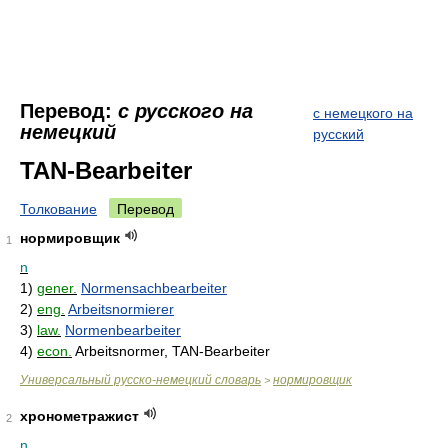
Перевод:
с русского на
с немецкого на
немецкий
русский
TAN-Bearbeiter
Толкование
Перевод
нормировщик
1
n
1)
gener.
Normensachbearbeiter
2)
eng.
Arbeitsnormierer
3)
law.
Normenbearbeiter
4)
econ.
Arbeitsnormer, TAN-Bearbeiter
Универсальный русско-немецкий словарь
нормировщик
>
хронометражист
2
n