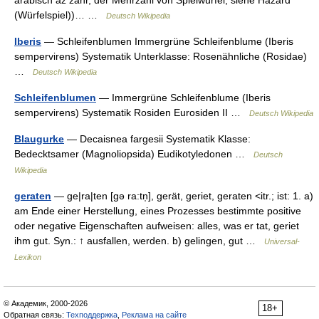
arabisch az zahr, der Mehrzahl von Spielwürfel, siehe Hazard
(Würfelspiel))… …
Deutsch Wikipedia
Iberis
— Schleifenblumen Immergrüne Schleifenblume (Iberis
sempervirens) Systematik Unterklasse: Rosenähnliche (Rosidae)
…
Deutsch Wikipedia
Schleifenblumen
— Immergrüne Schleifenblume (Iberis
sempervirens) Systematik Rosiden Eurosiden II …
Deutsch Wikipedia
Blaugurke
— Decaisnea fargesii Systematik Klasse:
Bedecktsamer (Magnoliopsida) Eudikotyledonen …
Deutsch
Wikipedia
geraten
— ge|ra|ten [gə ra:tn̩], gerät, geriet, geraten <itr.; ist: 1. a)
am Ende einer Herstellung, eines Prozesses bestimmte positive
oder negative Eigenschaften aufweisen: alles, was er tat, geriet
ihm gut. Syn.: ↑ ausfallen, werden. b) gelingen, gut …
Universal-
Lexikon
© Академик, 2000-2026
18+
Обратная связь:
Техподдержка
,
Реклама на сайте