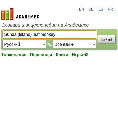
EN
DE
ES
FR
academic.ru
Словари и энциклопедии на Академике
Найти!
Толкования
Переводы
Книги
Игры ⚽