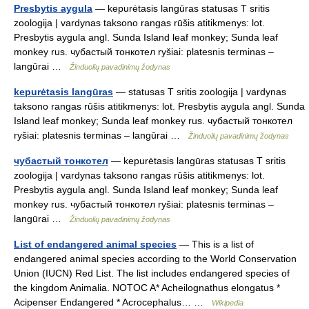
Presbytis aygula
— kepurėtasis langūras statusas T sritis
zoologija | vardynas taksono rangas rūšis atitikmenys: lot.
Presbytis aygula angl. Sunda Island leaf monkey; Sunda leaf
monkey rus. чубастый тонкотел ryšiai: platesnis terminas –
langūrai …
Žinduolių pavadinimų žodynas
kepurėtasis langūras
— statusas T sritis zoologija | vardynas
taksono rangas rūšis atitikmenys: lot. Presbytis aygula angl. Sunda
Island leaf monkey; Sunda leaf monkey rus. чубастый тонкотел
ryšiai: platesnis terminas – langūrai …
Žinduolių pavadinimų žodynas
чубастый тонкотел
— kepurėtasis langūras statusas T sritis
zoologija | vardynas taksono rangas rūšis atitikmenys: lot.
Presbytis aygula angl. Sunda Island leaf monkey; Sunda leaf
monkey rus. чубастый тонкотел ryšiai: platesnis terminas –
langūrai …
Žinduolių pavadinimų žodynas
List of endangered animal species
— This is a list of
endangered animal species according to the World Conservation
Union (IUCN) Red List. The list includes endangered species of
the kingdom Animalia. NOTOC A* Acheilognathus elongatus *
Acipenser Endangered * Acrocephalus… …
Wikipedia