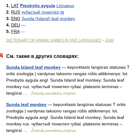
1.
LAT
Presbytis aygula
Linnaeus
2.
RUS
чубастый тонкотел
m
3.
ENG
Sunda (Island) leaf monkey
4.
DEU
—
5.
FRA
—
DICTIONARY OF ANIMAL NAMES IN FIVE LANGUAGES
2240
>
См. также в других словарях:
Sunda Island leaf monkey
— kepurėtasis langūras statusas T
sritis zoologija | vardynas taksono rangas rūšis atitikmenys: lot.
Presbytis aygula angl. Sunda Island leaf monkey; Sunda leaf
monkey rus. чубастый тонкотел ryšiai: platesnis terminas –
langūrai …
Žinduolių pavadinimų žodynas
Sunda leaf monkey
— kepurėtasis langūras statusas T sritis
zoologija | vardynas taksono rangas rūšis atitikmenys: lot.
Presbytis aygula angl. Sunda Island leaf monkey; Sunda leaf
monkey rus. чубастый тонкотел ryšiai: platesnis terminas –
langūrai …
Žinduolių pavadinimų žodynas