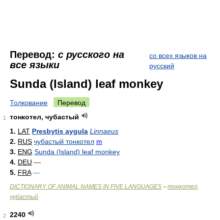
Перевод:
с русского на
со всех языков на
все языки
русский
Sunda (Island) leaf monkey
Толкование
Перевод
тонкотел, чубастый
1
1.
LAT
Presbytis aygula
Linnaeus
2.
RUS
чубастый тонкотел
m
3.
ENG
Sunda (Island) leaf monkey
4.
DEU
—
5.
FRA
—
DICTIONARY OF ANIMAL NAMES IN FIVE LANGUAGES
тонкотел,
>
чубастый
2240
2