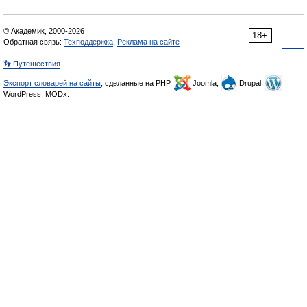
© Академик, 2000-2026
18+
Обратная связь:
Техподдержка
,
Реклама на сайте
👣 Путешествия
Экспорт словарей на сайты
, сделанные на PHP,
Joomla,
Drupal,
WordPress, MODx.