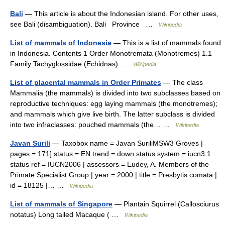
Bali
— This article is about the Indonesian island. For other uses,
see Bali (disambiguation). Bali Province …
Wikipedia
List of mammals of Indonesia
— This is a list of mammals found
in Indonesia. Contents 1 Order Monotremata (Monotremes) 1.1
Family Tachyglossidae (Echidnas) …
Wikipedia
List of placental mammals in Order Primates
— The class
Mammalia (the mammals) is divided into two subclasses based on
reproductive techniques: egg laying mammals (the monotremes);
and mammals which give live birth. The latter subclass is divided
into two infraclasses: pouched mammals (the… …
Wikipedia
Javan Surili
— Taxobox name = Javan SuriliMSW3 Groves |
pages = 171] status = EN trend = down status system = iucn3.1
status ref = IUCN2006 | assessors = Eudey, A. Members of the
Primate Specialist Group | year = 2000 | title = Presbytis comata |
id = 18125 |… …
Wikipedia
List of mammals of Singapore
— Plantain Squirrel (Callosciurus
notatus) Long tailed Macaque ( …
Wikipedia