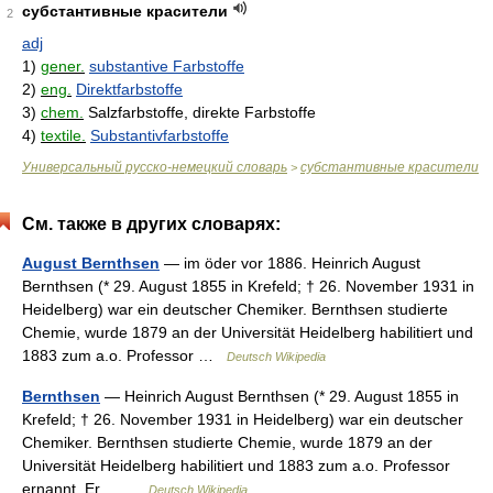
субстантивные красители
2
adj
1)
gener.
substantive Farbstoffe
2)
eng.
Direktfarbstoffe
3)
chem.
Salzfarbstoffe, direkte Farbstoffe
4)
textile.
Substantivfarbstoffe
Универсальный русско-немецкий словарь
субстантивные красители
>
См. также в других словарях:
August Bernthsen
— im öder vor 1886. Heinrich August
Bernthsen (* 29. August 1855 in Krefeld; † 26. November 1931 in
Heidelberg) war ein deutscher Chemiker. Bernthsen studierte
Chemie, wurde 1879 an der Universität Heidelberg habilitiert und
1883 zum a.o. Professor …
Deutsch Wikipedia
Bernthsen
— Heinrich August Bernthsen (* 29. August 1855 in
Krefeld; † 26. November 1931 in Heidelberg) war ein deutscher
Chemiker. Bernthsen studierte Chemie, wurde 1879 an der
Universität Heidelberg habilitiert und 1883 zum a.o. Professor
ernannt. Er… …
Deutsch Wikipedia