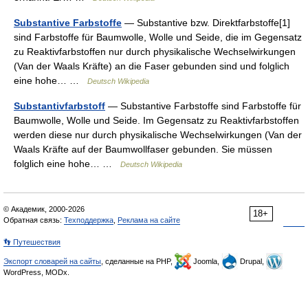
Substantive Farbstoffe
— Substantive bzw. Direktfarbstoffe[1]
sind Farbstoffe für Baumwolle, Wolle und Seide, die im Gegensatz
zu Reaktivfarbstoffen nur durch physikalische Wechselwirkungen
(Van der Waals Kräfte) an die Faser gebunden sind und folglich
eine hohe… …
Deutsch Wikipedia
Substantivfarbstoff
— Substantive Farbstoffe sind Farbstoffe für
Baumwolle, Wolle und Seide. Im Gegensatz zu Reaktivfarbstoffen
werden diese nur durch physikalische Wechselwirkungen (Van der
Waals Kräfte auf der Baumwollfaser gebunden. Sie müssen
folglich eine hohe… …
Deutsch Wikipedia
© Академик, 2000-2026
18+
Обратная связь:
Техподдержка
,
Реклама на сайте
👣 Путешествия
Экспорт словарей на сайты
, сделанные на PHP,
Joomla,
Drupal,
WordPress, MODx.