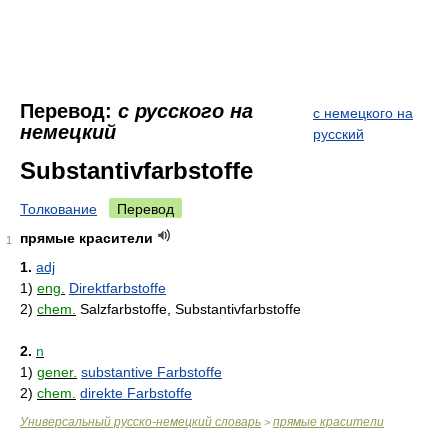
Перевод:
с русского на
с немецкого на
немецкий
русский
Substantivfarbstoffe
Толкование
Перевод
прямые красители
1
1.
adj
1)
eng.
Direktfarbstoffe
2)
chem.
Salzfarbstoffe, Substantivfarbstoffe
2.
n
1)
gener.
substantive Farbstoffe
2)
chem.
direkte Farbstoffe
Универсальный русско-немецкий словарь
прямые красители
>