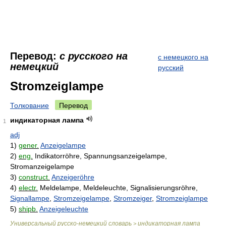
Перевод:
с русского на
с немецкого на
немецкий
русский
Stromzeiglampe
Толкование
Перевод
индикаторная лампа
1
adj
1)
gener.
Anzeigelampe
2)
eng.
Indikatorröhre, Spannungsanzeigelampe,
Stromanzeigelampe
3)
construct.
Anzeigeröhre
4)
electr.
Meldelampe, Meldeleuchte, Signalisierungsröhre,
Signallampe
,
Stromzeigelampe
,
Stromzeiger
,
Stromzeiglampe
5)
shipb.
Anzeigeleuchte
Универсальный русско-немецкий словарь
индикаторная лампа
>