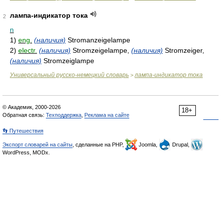
лампа-индикатор тока
2
n
1)
eng.
(наличия)
Stromanzeigelampe
2)
electr.
(наличия)
Stromzeigelampe,
(наличия)
Stromzeiger,
(наличия)
Stromzeiglampe
Универсальный русско-немецкий словарь
лампа-индикатор тока
>
© Академик, 2000-2026
18+
Обратная связь:
Техподдержка
,
Реклама на сайте
👣 Путешествия
Экспорт словарей на сайты
, сделанные на PHP,
Joomla,
Drupal,
WordPress, MODx.