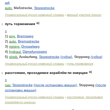
adj
auto.
Meßstrecke,
Stoppstrecke
Универсальный русско-немецкий словарь
мерный участок дороги
>
путь торможения
8
n
1)
eng.
Bremsweg
2)
auto.
Bremsstrecke
3)
mining.
Drosselweg
4)
hydraul.
Dämpfungsweg
5)
shipb.
Auslaufweg,
Stoppstrecke
(судна)
, Stoppweg
(судна)
Универсальный русско-немецкий словарь
путь торможения
>
расстояние, проходимое кораблём по инерции
9
n
nav.
Stoppstrecke
(после остановки машин)
, Stoppweg
(после
остановки машин)
Универсальный русско-немецкий словарь
расстояние, проходимое
>
кораблём по инерции