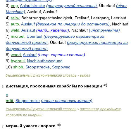
3)
eng.
Anlaufstrecke
(регулируемой величины)
, Überlauf
(einer
Maschine)
, Auslauf, Auslauf
4)
railw.
Beharrungsgeschwindigkeit, Freilauf, Leergang, Leerlauf
5)
auto.
Auslauf
(движение по инерции до остановки)
, Nachlauf
6)
weld.
Auslauf
(напр., каретки)
, Nachlauf
(инструмента)
7)
microel.
Uberlauf
(регулируемого параметра за
допустимый предел)
, Überlauf
(регулируемого параметра за
допустимый предел)
8)
wood.
Auslauf
(напр. каретки станка)
9)
hydraul.
Nachlaufbewegung
10)
shipb.
Stoppstrecke
,
Stoppweg
Универсальный русско-немецкий словарь
выбег
>
дистанция, проходимая кораблём по инерции
6
n
milit.
Stoppstrecke
(после остановки машин)
Универсальный русско-немецкий словарь
дистанция, проходимая
>
кораблём по инерции
мерный участок дороги
7