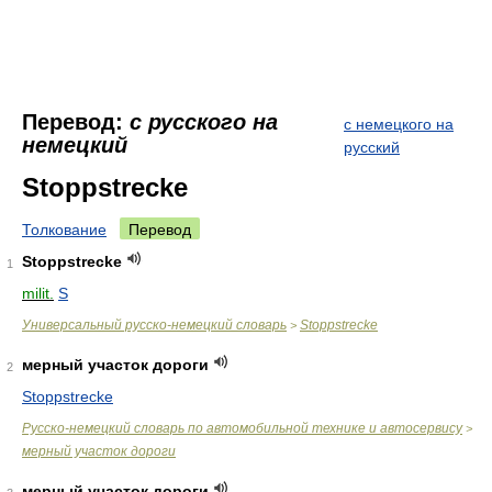
Перевод:
с русского на
с немецкого на
немецкий
русский
Stoppstrecke
Толкование
Перевод
Stoppstrecke
1
milit.
S
Универсальный русско-немецкий словарь
Stoppstrecke
>
мерный участок дороги
2
Stoppstrecke
Русско-немецкий словарь по автомобильной технике и автосервису
>
мерный участок дороги
мерный участок дороги