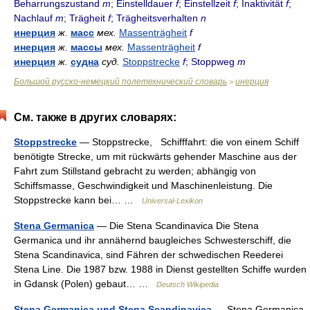
Beharrungszustand
m
; Einstelldauer
f
; Einstellzeit
f
; Inaktivität
f
;
Nachlauf
m
; Trägheit
f
; Trägheitsverhalten
n
инерция
ж.
масс
мех.
Massenträgheit
f
инерция
ж.
массы
мех.
Massenträgheit
f
инерция
ж.
судна
суд.
Stoppstrecke
f
; Stoppweg
m
Большой русско-немецкий полетехнический словарь
инерция
>
См. также в других словарях:
Stoppstrecke
— Stoppstrecke, Schifffahrt: die von einem Schiff
benötigte Strecke, um mit rückwärts gehender Maschine aus der
Fahrt zum Stillstand gebracht zu werden; abhängig von
Schiffsmasse, Geschwindigkeit und Maschinenleistung. Die
Stoppstrecke kann bei… …
Universal-Lexikon
Stena Germanica
— Die Stena Scandinavica Die Stena
Germanica und ihr annähernd baugleiches Schwesterschiff, die
Stena Scandinavica, sind Fähren der schwedischen Reederei
Stena Line. Die 1987 bzw. 1988 in Dienst gestellten Schiffe wurden
in Gdansk (Polen) gebaut… …
Deutsch Wikipedia
Stena Germanica und Stena Scandinavica
— Stena Germanica