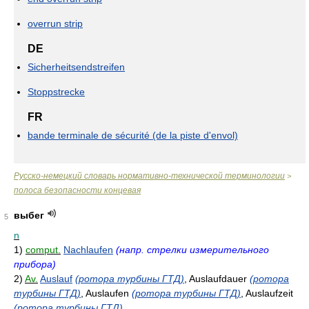
overrun strip
DE
Sicherheitsendstreifen
Stoppstrecke
FR
bande terminale de sécurité (de la piste d'envol)
Русско-немецкий словарь нормативно-технической терминологии
>
полоса безопасности концевая
выбег
5
n
1)
comput.
Nachlaufen
(напр. стрелки измерительного
прибора)
2)
Av.
Auslauf
(ротора турбины ГТД)
, Auslaufdauer
(ротора
турбины ГТД)
, Auslaufen
(ротора турбины ГТД)
, Auslaufzeit
(ротора турбины ГТД)