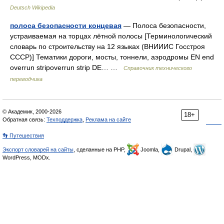
Deutsch Wikipedia
полоса безопасности концевая
— Полоса безопасности,
устраиваемая на торцах лётной полосы [Терминологический
словарь по строительству на 12 языках (ВНИИИС Госстроя
СССР)] Тематики дороги, мосты, тоннели, аэродромы EN end
overrun stripoverrun strip DE… …
Справочник технического
переводчика
© Академик, 2000-2026
18+
Обратная связь:
Техподдержка
,
Реклама на сайте
👣 Путешествия
Экспорт словарей на сайты
, сделанные на PHP,
Joomla,
Drupal,
WordPress, MODx.