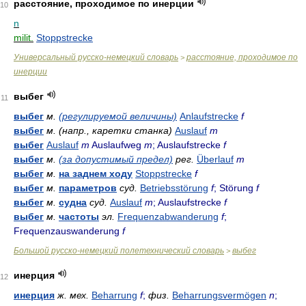
расстояние, проходимое по инерции
10
n
milit.
Stoppstrecke
Универсальный русско-немецкий словарь
расстояние, проходимое по
>
инерции
выбег
11
выбег
м.
(регулируемой величины)
Anlaufstrecke
f
выбег
м.
(напр., каретки станка)
Auslauf
m
выбег
Auslauf
m
Auslaufweg
m
; Auslaufstrecke
f
выбег
м.
(за допустимый предел)
рег.
Überlauf
m
выбег
м.
на заднем ходу
Stoppstrecke
f
выбег
м.
параметров
суд.
Betriebsstörung
f
; Störung
f
выбег
м.
судна
суд.
Auslauf
m
; Auslaufstrecke
f
выбег
м.
частоты
эл.
Frequenzabwanderung
f
;
Frequenzauswanderung
f
Большой русско-немецкий полетехнический словарь
выбег
>
инерция
12
инерция
ж.
мех.
Beharrung
f
;
физ.
Beharrungsvermögen
n
;