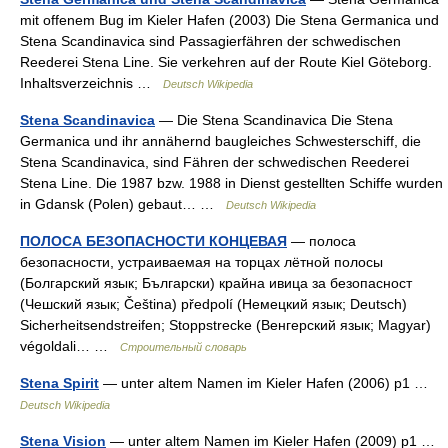
mit offenem Bug im Kieler Hafen (2003) Die Stena Germanica und
Stena Scandinavica sind Passagierfähren der schwedischen
Reederei Stena Line. Sie verkehren auf der Route Kiel Göteborg.
Inhaltsverzeichnis …
Deutsch Wikipedia
Stena Scandinavica
— Die Stena Scandinavica Die Stena
Germanica und ihr annähernd baugleiches Schwesterschiff, die
Stena Scandinavica, sind Fähren der schwedischen Reederei
Stena Line. Die 1987 bzw. 1988 in Dienst gestellten Schiffe wurden
in Gdansk (Polen) gebaut… …
Deutsch Wikipedia
ПОЛОСА БЕЗОПАСНОСТИ КОНЦЕВАЯ
— полоса
безопасности, устраиваемая на торцах лётной полосы
(Болгарский язык; Български) крайна ивица за безопасност
(Чешский язык; Čeština) předpolí (Немецкий язык; Deutsch)
Sicherheitsendstreifen; Stoppstrecke (Венгерский язык; Magyar)
végoldali… …
Строительный словарь
Stena Spirit
— unter altem Namen im Kieler Hafen (2006) p1 …
Deutsch Wikipedia
Stena Vision
— unter altem Namen im Kieler Hafen (2009) p1 …