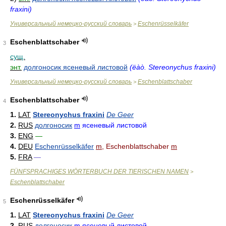
fraxini)
Универсальный немецко-русский словарь
Eschenrüsselkäfer
>
Eschenblattschaber
3
сущ.
энт.
долгоносик ясеневый листовой
(ëàò. Stereonychus fraxini)
Универсальный немецко-русский словарь
Eschenblattschaber
>
Eschenblattschaber
4
1.
LAT
Stereonychus fraxini
De Geer
2.
RUS
долгоносик
m
ясеневый листовой
3.
ENG
—
4.
DEU
Eschenrüsselkäfer
m
, Eschenblattschaber
m
5.
FRA
—
FÜNFSPRACHIGES WÖRTERBUCH DER TIERISCHEN NAMEN
>
Eschenblattschaber
Eschenrüsselkäfer
5
1.
LAT
Stereonychus fraxini
De Geer
2.
RUS
долгоносик
m
ясеневый листовой