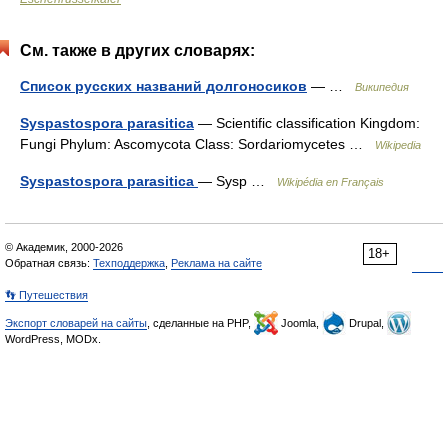
См. также в других словарях:
Список русских названий долгоносиков
— …
Википедия
Syspastospora parasitica
— Scientific classification Kingdom:
Fungi Phylum: Ascomycota Class: Sordariomycetes …
Wikipedia
Syspastospora parasitica
— Sysp …
Wikipédia en Français
© Академик, 2000-2026
18+
Обратная связь:
Техподдержка
,
Реклама на сайте
👣 Путешествия
Экспорт словарей на сайты
, сделанные на PHP,
Joomla,
Drupal,
WordPress, MODx.