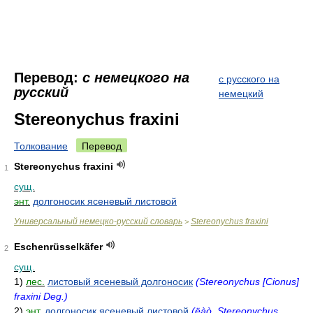
Перевод:
с немецкого на
с русского на
русский
немецкий
Stereonychus fraxini
Толкование
Перевод
Stereonychus fraxini
1
сущ.
энт.
долгоносик ясеневый листовой
Универсальный немецко-русский словарь
Stereonychus fraxini
>
Eschenrüsselkäfer
2
сущ.
1)
лес.
листовый ясеневый долгоносик
(Stereonychus [Cionus]
fraxini Deg.)
2)
энт.
долгоносик ясеневый листовой
(ëàò. Stereonychus