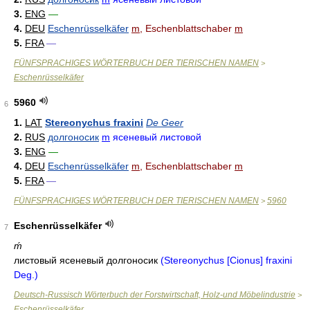
3.
ENG
—
4.
DEU
Eschenrüsselkäfer
m
, Eschenblattschaber
m
5.
FRA
—
FÜNFSPRACHIGES WÖRTERBUCH DER TIERISCHEN NAMEN
>
Eschenrüsselkäfer
5960
6
1.
LAT
Stereonychus fraxini
De Geer
2.
RUS
долгоносик
m
ясеневый листовой
3.
ENG
—
4.
DEU
Eschenrüsselkäfer
m
, Eschenblattschaber
m
5.
FRA
—
FÜNFSPRACHIGES WÖRTERBUCH DER TIERISCHEN NAMEN
5960
>
Eschenrüsselkäfer
7
ḿ
листовый ясеневый долгоносик
(Stereonychus [Cionus] fraxini
Deg.)
Deutsch-Russisch Wörterbuch der Forstwirtschaft, Holz-und Möbelindustrie
>
Eschenrüsselkäfer