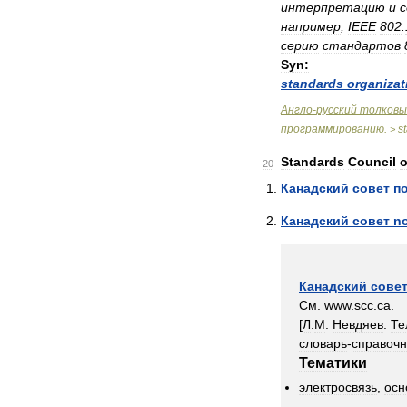
интерпретацию
и
с
например
,
IEEE
802
.
серию
стандартов
Syn:
standards
organizat
Англо
-
русский
толковы
программированию
.
s
>
Standards
Council
o
20
Канадский
совет
п
Канадский
совет
n
Канадский
сове
См
.
www
.
scc
.
ca
.
[
Л
.
М
.
Невдяев
.
Те
словарь
-
справочн
Тематики
электросвязь
,
осн