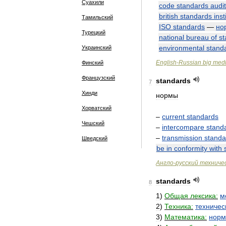
Суахили
code
standards
audi
british
standards
inst
Тамильский
ISO
standards
—
но
Турецкий
national
bureau
of
st
environmental
stand
Украинский
English
-
Russian
big
medi
Финский
Французский
standards
7
Хинди
нормы
Хорватский
–
current
standards
Чешский
–
intercompare
stand
–
transmission
standa
Шведский
be
in
conformity
with
Англо
-
русский
техниче
standards
8
1
)
Общая
лексика:
м
2
)
Техника:
техничес
3
)
Математика:
норм