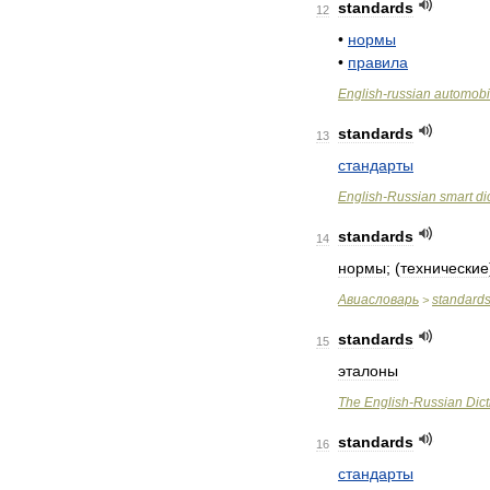
standards
12
•
нормы
•
правила
English
-
russian
automobi
standards
13
стандарты
English
-
Russian
smart
di
standards
14
нормы
; (
технические
Авиасловарь
standard
>
standards
15
эталоны
The
English
-
Russian
Dict
standards
16
стандарты