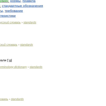
ермин:
нормы
,
правила
:
стандартные
обозначения
ты
,
требование
ктеристики
усский
словарь
standards
>
ский
словарь
standards
>
мали
f
pl
erminology
dictionary
standards
>
ловарь
standards
>