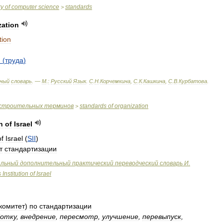
ry
of
computer
science
standards
>
zation
tion
и
(
труда
)
ный
словарь
. —
М
.
:
Русский
Язык
.
С
.
Н
.
Корчемкина
,
С
.
К
.
Кашкина
,
С
.
В
.
Курбатова
.
строительных
терминов
standards
of
organization
>
n
of
Israel
of
Israel
(
SII
)
т
стандартизации
альный
дополнительный
практический
переводческий
словарь
И
.
s
Institution
of
Israel
комитет
)
по
стандартизации
ботку
,
внедрение
,
пересмотр
,
улучшение
,
перевыпуск
,