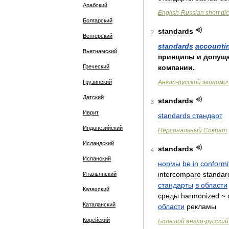
Арабский
English
-
Russian
short
dic
Болгарский
standards
2
Венгерский
standards
accounti
Вьетнамский
принципы
и
допущ
Греческий
компании
.
Грузинский
Англо
-
русский
экономи
Датский
standards
3
Иврит
standards
стандарт
Индонезийский
Персональный
Сократ
Исландский
standards
4
Испанский
нормы
be
in
conformi
intercompare
standar
Итальянский
стандарты
в
области
Казахский
среды
harmonized
~
Каталанский
области
рекламы
Корейский
Большой
англо
-
русский