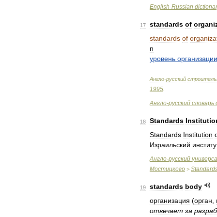
English
-
Russian
dictiona
standards
of
organi
17
standards
of
organiza
n
уровень
организаци
Англо
-
русский
строитель
1995
.
Англо
-
русский
словарь
Standards
Institutio
18
Standards
Institution
Израильский
институ
Англо
-
русский
универс
Мостицкого
Standard
>
standards
body
19
организация
(
орган
,
отвечает
за
разра