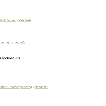
le
dictionary
standards
>
ctionary
standards
>
)
требования
s
ionary
Radioengineering
standards
>