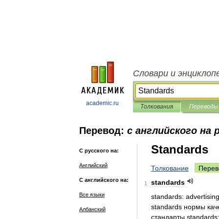
Словари и энциклоп
academic.ru
Толкования
Переводы
Перевод:
с английского на 
Standards
С русского на:
Английский
Толкование
Перев
С английского на:
standards
1
Все языки
standards:
advertisin
standards
нормы
кач
Албанский
стандарты
standards