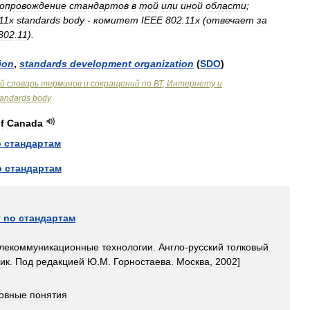
опровождение
стандартов
в
той
или
иной
области
;
11x
standards
body
-
комитет
IEEE
802
.
11x
(
отвечает
за
802
.
11
).
ion
,
standards
development
organization
(
SDO
)
й
словарь
терминов
и
сокращений
по
ВТ
,
Интернету
и
tandards
body
f
Canada
о
стандартам
o
стандартам
т
no
стандартам
лекоммуникационные
технологии
.
Англо
-
русский
толковый
ик
.
Под
редакцией
Ю
.
М
.
Горностаева
.
Москва
,
2002
]
овные
понятия