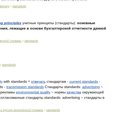
tionary
standards
>
ng
principles
учетные
принципы
(
стандарты
)
:
основные
ения
,
лежащие
в
основе
бухгалтерской
отчетности
данной
ческий
словарь
standards
>
standards
>
ty
with
standards
≈
отвечать
стандартам
-
current
standards
-
ds
-
transmission
standards
Стандарты
standards:
advertising
~
рекламы
environmental
quality
~
нормы
качества
окружающей
согласованные
стандарты
standards:
advertising
~
стандарты
в
и
русско
-
английский
словарь
standards
>