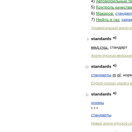
4
)
Автомобильный
т
5
)
Контроль
качества
6
)
Макаров:
стандар
7
)
Нефть
и
газ:
хара
Универсальный
англо
-
р
standards
9
мед
.
сущ
.
стандарт
Англо
-
русский
медицин
standards
10
стандарты
m
pl
;
нор
English
-
russian
plastics
t
standards
11
нормы
* * *
стандарты
Новый
англо
-
русский
с