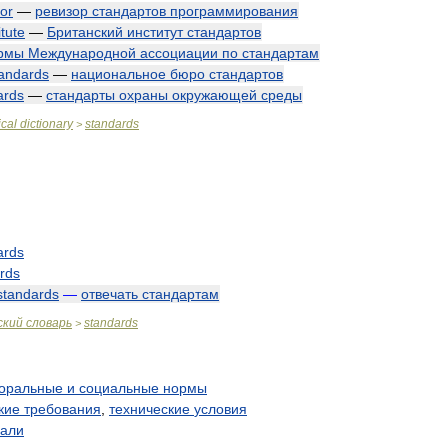
tor
—
ревизор
стандартов
программирования
itute
—
Британский
институт
стандартов
рмы
Международной
ассоциации
по
стандартам
andards
—
национальное
бюро
стандартов
ards
—
стандарты
охраны
окружающей
среды
cal
dictionary
standards
>
ards
rds
standards
—
отвечать
стандартам
ский
словарь
standards
>
оральные
и
социальные
нормы
кие
требования
,
технические
условия
али