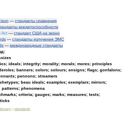
ison
—
стандарты
сравнения
тандарты
кредитоспособности
s
Act
—
стандарт
США
на
зерно
rds
—
стандарты
излучения
ЭМС
ds
—
международные
стандарты
яд:
ssizes
ics
;
ideals
;
integrity
;
morality
;
morals
;
mores
;
principles
deroles
;
banners
;
colors
;
colours
;
ensigns
;
flags
;
gonfalons
;
ennants
;
pennons
;
streamers
rchetypes
;
beau
ideals
;
examples
;
exemplars
;
mirrors
;
;
patterns
;
phenomena
chmarks
;
criteria
;
gauges
;
marks
;
measures
;
tests
;
ticks
tionary
standards
>