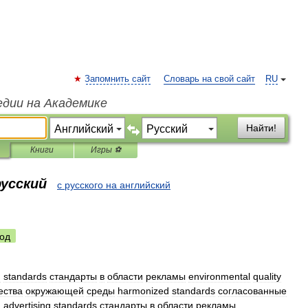
Запомнить сайт
Словарь на свой сайт
RU
едии на Академике
Найти!
Книги
Игры ⚽
русский
с русского на английский
од
g
standards
стандарты
в
области
рекламы
environmental
quality
ества
окружающей
среды
harmonized
standards
согласованные
:
advertising
standards
стандарты
в
области
рекламы