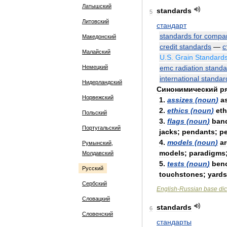
Латышский
standards
5
Литовский
стандарт
standards
for
compar
Македонский
credit
standards
—
с
Малайский
U
.
S
.
Grain
Standard
Немецкий
emc
radiation
standa
international
standar
Нидерландский
Синонимический
р
Норвежский
1
.
assizes
(
noun
)
a
2
.
ethics
(
noun
)
eth
Польский
3
.
flags
(
noun
)
ban
Португальский
jacks
;
pendants
;
p
4
.
models
(
noun
)
a
Румынский,
models
;
paradigms
Молдавский
5
.
tests
(
noun
)
ben
Русский
touchstones
;
yards
Сербский
English
-
Russian
base
dic
Словацкий
standards
6
Словенский
стандарты