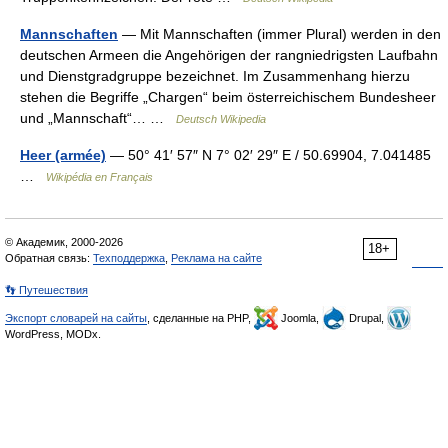
Mannschaften
— Mit Mannschaften (immer Plural) werden in den
deutschen Armeen die Angehörigen der rangniedrigsten Laufbahn
und Dienstgradgruppe bezeichnet. Im Zusammenhang hierzu
stehen die Begriffe „Chargen“ beim österreichischem Bundesheer
und „Mannschaft“… …
Deutsch Wikipedia
Heer (armée)
— 50° 41′ 57″ N 7° 02′ 29″ E / 50.69904, 7.041485
…
Wikipédia en Français
© Академик, 2000-2026
18+
Обратная связь:
Техподдержка
,
Реклама на сайте
👣 Путешествия
Экспорт словарей на сайты
, сделанные на PHP,
Joomla,
Drupal,
WordPress, MODx.