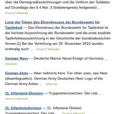
über die Dienstgradbezeichnungen und die Uniform der Soldaten
auf Grundlage des § 4 Abs. 3 Soldatengesetz festgesetzt …
Deutsch Wikipedia
Liste der Träger des Ehrenkreuzes der Bundeswehr für
Tapferkeit
— Das Ehrenkreuz der Bundeswehr für Tapferkeit ist
die höchste Auszeichnung der Bundeswehr und die erste explizite
Tapferkeitsauszeichnung in der Geschichte der bundesdeutschen
Armee.[1] Bei der Verleihung am 29. November 2010 wurden
erstmalig auch …
Deutsch Wikipedia
German Navy
— Deutsche Marine Naval Ensign of Germany …
Wikipedia
German Army
— Heer redirects here. For other uses, see Heer
(disambiguation). German Army Deutsches Heer Logo of the
German Army Active …
Wikipedia
11. Infanterie-Division
— Truppenkennzeichen: Der rote …
Deutsch Wikipedia
11. Infanteriedivision
— 11. Infanterie Division
Truppenkennzeichen: Der rote …
Deutsch Wikipedia