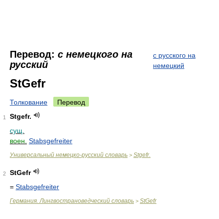
Перевод:
с немецкого на
с русского на
русский
немецкий
StGefr
Толкование
Перевод
Stgefr.
1
сущ.
воен.
Stabsgefreiter
Универсальный немецко-русский словарь
Stgefr.
>
StGefr
2
=
Stabsgefreiter
Германия. Лингвострановедческий словарь
StGefr
>