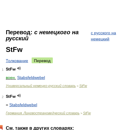
Перевод:
с немецкого на
с русского на
русский
немецкий
StFw
Толкование
Перевод
StFw
1
воен.
Stabsfeldwebel
Универсальный немецко-русский словарь
StFw
>
StFw
2
=
Stabsfeldwebel
Германия. Лингвострановедческий словарь
StFw
>
См. также в других словарях: