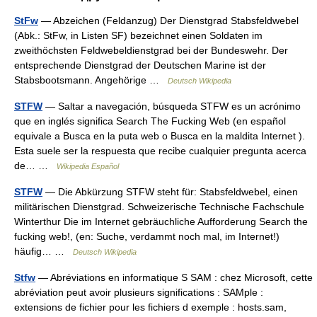
StFw
— Abzeichen (Feldanzug) Der Dienstgrad Stabsfeldwebel
(Abk.: StFw, in Listen SF) bezeichnet einen Soldaten im
zweithöchsten Feldwebeldienstgrad bei der Bundeswehr. Der
entsprechende Dienstgrad der Deutschen Marine ist der
Stabsbootsmann. Angehörige …
Deutsch Wikipedia
STFW
— Saltar a navegación, búsqueda STFW es un acrónimo
que en inglés significa Search The Fucking Web (en español
equivale a Busca en la puta web o Busca en la maldita Internet ).
Esta suele ser la respuesta que recibe cualquier pregunta acerca
de… …
Wikipedia Español
STFW
— Die Abkürzung STFW steht für: Stabsfeldwebel, einen
militärischen Dienstgrad. Schweizerische Technische Fachschule
Winterthur Die im Internet gebräuchliche Aufforderung Search the
fucking web!, (en: Suche, verdammt noch mal, im Internet!)
häufig… …
Deutsch Wikipedia
Stfw
— Abréviations en informatique S SAM : chez Microsoft, cette
abréviation peut avoir plusieurs significations : SAMple :
extensions de fichier pour les fichiers d exemple : hosts.sam,