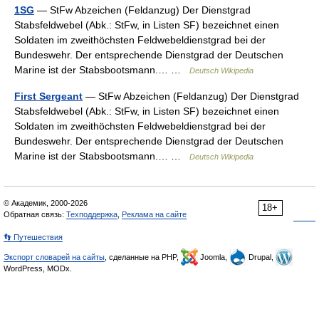
1SG
— StFw Abzeichen (Feldanzug) Der Dienstgrad
Stabsfeldwebel (Abk.: StFw, in Listen SF) bezeichnet einen
Soldaten im zweithöchsten Feldwebeldienstgrad bei der
Bundeswehr. Der entsprechende Dienstgrad der Deutschen
Marine ist der Stabsbootsmann.… …
Deutsch Wikipedia
First Sergeant
— StFw Abzeichen (Feldanzug) Der Dienstgrad
Stabsfeldwebel (Abk.: StFw, in Listen SF) bezeichnet einen
Soldaten im zweithöchsten Feldwebeldienstgrad bei der
Bundeswehr. Der entsprechende Dienstgrad der Deutschen
Marine ist der Stabsbootsmann.… …
Deutsch Wikipedia
© Академик, 2000-2026
18+
Обратная связь:
Техподдержка
,
Реклама на сайте
👣 Путешествия
Экспорт словарей на сайты
, сделанные на PHP,
Joomla,
Drupal,
WordPress, MODx.