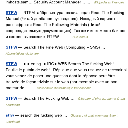
lmhosts.sam… Security Account Manager… …
Wikipédia en Français
STFW
— RTFM аббревиатура, означающая Read The Fucking
Manual (Читай долбаное руководство). Исходный вариант
расшифровки Read The Following Materials (Читай
сопроводительную документацию). Так же имеет место близкое
и схожее выражение: RTFW … …
Википедия
STFW
— Search The Fine Web (Computing » SMS) …
Abbreviations dictionary
STFW
— ● ►en sg. ►IRC►WEB Search The fucking Web!
Fouille le putain de web! . Réplique que vous risquez de recevoir si
vous venez de poser une question dont la réponse peut être
trouvée de façon triviale sur le web (par exemple avec un bon
moteur de… …
Dictionnaire d'informatique francophone
STFW
— Search The Fucking Web …
Glossary of chat acronyms & text
shorthand
stfw
— search the fucking web …
Glossary of chat acronyms & text
shorthand