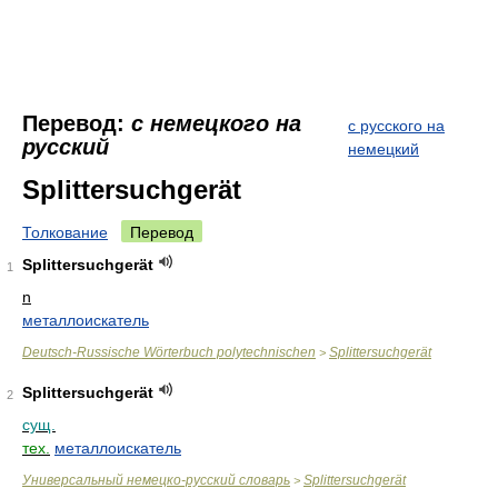
Перевод:
с немецкого на
с русского на
русский
немецкий
Splittersuchgerät
Толкование
Перевод
Splittersuchgerät
1
n
металлоискатель
Deutsch-Russische Wörterbuch polytechnischen
Splittersuchgerät
>
Splittersuchgerät
2
сущ.
тех.
металлоискатель
Универсальный немецко-русский словарь
Splittersuchgerät
>