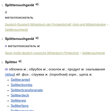
Splittersuchgerät
3
ń
металлоискатель
Deutsch-Russisch Wörterbuch der Forstwirtschaft, Holz-und Möbelindustrie
>
Splittersuchgerät
Splittersuchgerät
4
n
металлоискатель
м.
Neue große deutsch-russische Wörterbuch Polytechnic
Splittersuchgerät
>
Splitter
5
m
обломок
м.
; обрубок
м.
; осколок
м.
; продукт
м.
скалывания
(ядра
)
яд. физ.
; стружка
ж. (породная
)
горн.
; щепа
ж.
→
Splitteranteil
→
Splitterbombe
→
Splitterbrandgranate
→
Splitterdeck
→
Splittereis
→
Splitterfang
→
Splittergranata