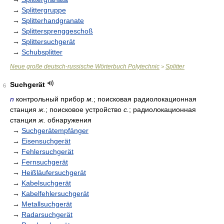
→
Splittergruppe
→
Splitterhandgranate
→
Splittersprenggeschoß
→
Splittersuchgerät
→
Schubsplitter
Neue große deutsch-russische Wörterbuch Polytechnic
Splitter
>
Suchgerät
6
n
контрольный прибор
м.
; поисковая радиолокационная
станция
ж.
; поисковое устройство
с.
; радиолокационная
станция
ж.
обнаружения
→
Suchgerätempfänger
→
Eisensuchgerät
→
Fehlersuchgerät
→
Fernsuchgerät
→
Heißläufersuchgerät
→
Kabelsuchgerät
→
Kabelfehlersuchgerät
→
Metallsuchgerät
→
Radarsuchgerät