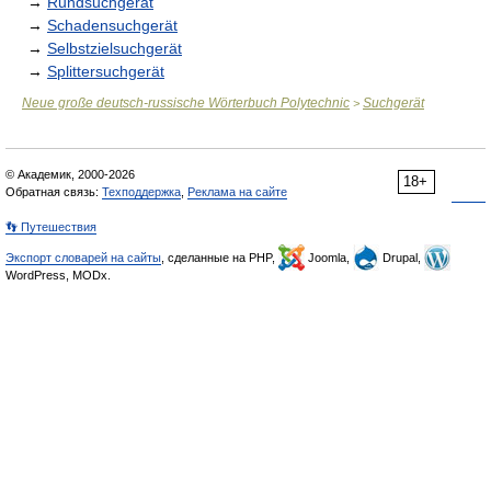
→
Rundsuchgerät
→
Schadensuchgerät
→
Selbstzielsuchgerät
→
Splittersuchgerät
Neue große deutsch-russische Wörterbuch Polytechnic
Suchgerät
>
© Академик, 2000-2026
18+
Обратная связь:
Техподдержка
,
Реклама на сайте
👣 Путешествия
Экспорт словарей на сайты
, сделанные на PHP,
Joomla,
Drupal,
WordPress, MODx.