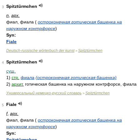
Spitztürmchen
3
n
,
арх.
фиал, фиала
(
остроконечная готическая башенка на
наружном контрфорсе
)
Syn:
Fiale
Deutsch-russische wörterbuch der kunst
Spitztürmchen
>
Spitztürmchen
4
сущ.
1)
стр.
фиала
(остроконечная готическая башенка)
2)
архит.
готическая башенка на наружном контрфорсе, фиала
Универсальный немецко-русский словарь
Spitztürmchen
>
Fiale
5
f
,
арх.
фиал, фиала
(
остроконечная готическая башенка на
наружном контрфорсе
)
Syn:
Spitztürmchen