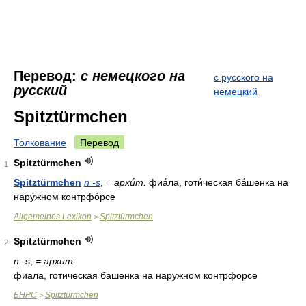
Перевод:
с немецкого на
с русского на
русский
немецкий
Spitztürmchen
Толкование
Перевод
Spitztürmchen
1
Spitztürmchen
n -s
,
= архи́т.
фиа́ла, готи́ческая ба́шенка на
нару́жном контрфо́рсе
Allgemeines Lexikon
Spitztürmchen
>
Spitztürmchen
2
n
-s,
= архит.
фиала, готическая башенка на наружном контрфорсе
БНРС
Spitztürmchen
>