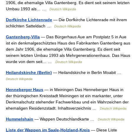
1906, die ehemalige Villa Gantenberg. Es dient seit seinem letzten
Umbau 1993 als… …
Deutsch Wikipedia
Dorfkirche Lichtenrade
— Die Dorfkirche Lichtenrade mit ihrem
schlichten Satteldach …
Deutsch Wikipedia
Gantenberg-Villa
— Das Bürgerhaus Aue am Postplatz 5 in Aue
ist ein denkmalgeschütztes Haus des Fabrikanten Gantenberg aus
dem Jahr 1906, die ehemalige Villa Gantenberg. Es dient seit
seinem letzten Umbau 1993 als Mehrgenerationenhaus. Das Haus
wurde von dem seit… …
Deutsch Wikipedia
Heilandskirche (Berlin)
— Heilandskirche in Berlin Moabit …
Deutsch Wikipedia
Henneberger Haus
— in Meiningen Das Henneberger Haus in
der thüringischen Kreisstadt Meiningen ist ein markanter, unter
Denkmalschutz stehender Fachwerkbau und ein Wahrzeichen der
ehemaligen Residenzstadt. Inhaltsverzeichnis …
Deutsch Wikipedia
Hummelshain
— Wappen Deutschlandkarte …
Deutsch Wikipedia
Liste der Wappen im Saale-Holzland-Kreis
— Diese Liste