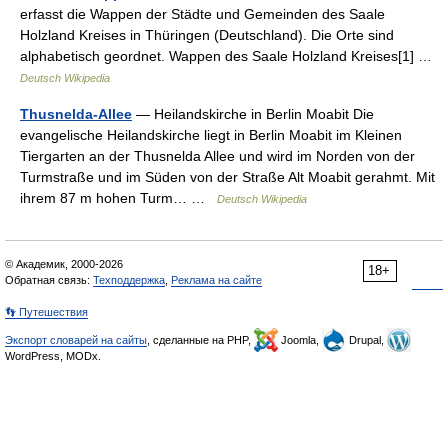
erfasst die Wappen der Städte und Gemeinden des Saale
Holzland Kreises in Thüringen (Deutschland). Die Orte sind
alphabetisch geordnet. Wappen des Saale Holzland Kreises[1] …
Deutsch Wikipedia
Thusnelda-Allee
— Heilandskirche in Berlin Moabit Die
evangelische Heilandskirche liegt in Berlin Moabit im Kleinen
Tiergarten an der Thusnelda Allee und wird im Norden von der
Turmstraße und im Süden von der Straße Alt Moabit gerahmt. Mit
ihrem 87 m hohen Turm… …
Deutsch Wikipedia
© Академик, 2000-2026
18+
Обратная связь:
Техподдержка
,
Реклама на сайте
👣 Путешествия
Экспорт словарей на сайты
, сделанные на PHP,
Joomla,
Drupal,
WordPress, MODx.