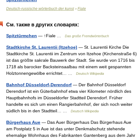
Deutsch-russische wörterbuch der kunst
Fiale
>
См. также в других словарях:
Spitztürmchen
— ↑Fiale …
Das große Fremdwörterbuch
Stadtkirche St. Laurentii (Itzehoe)
— St. Laurentii Kirche Die
Stadtkirche St. Laurentii im Zentrum von Itzehoe (Kirchenstraße 6)
ist das größte sakrale Bauwerk der Stadt. Sie wurde von 1716 bis
1718 als barocker Backsteinsaalbau mit einem weit gespannten
Holztonnengewölbe errichtet… …
Deutsch Wikipedia
Bahnhof Düsseldorf-Derendorf
— Der Bahnhof Düsseldorf
Derendorf ist ein Güterbahnhof etwa vier Kilometer nördlich des
Hauptbahnhofs im Düsseldorfer Stadtteil Derendorf. Früher
handelte es sich um einen Rangierbahnhof, der sich noch weiter
südlich bis in den Stadtteil… …
Deutsch Wikipedia
Bürgerhaus Aue
— Das Auer Bürgerhaus Das Bürgerhaus Aue
am Postplatz 5 in Aue ist das unter Denkmalschutz stehende
ehemalige Wohnhaus des Fabrikanten Gantenberg aus dem Jahr