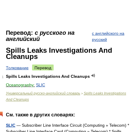
Перевод:
с русского на
с английского на
английский
русский
Spills Leaks Investigations And
Cleanups
Толкование
Перевод
Spills Leaks Investigations And Cleanups
1
Oceanography:
SLIC
Универсальный русско-английский словарь
Spills Leaks Investigations
>
And Cleanups
См. также в других словарях:
SLIC
— Subscriber Line Interface Circuit (Computing » Telecom) *
Subscriber Line Interface Card (Computing » Telecom) * Spills