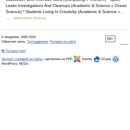
Leaks Investigations And Cleanups (Academic & Science » Ocean
Science) * Students Living In Creativity (Academic & Science »…
…
Abbreviations dictionary
© Академик, 2000-2026
18+
Обратная связь:
Техподдержка
,
Реклама на сайте
👣 Путешествия
Экспорт словарей на сайты
, сделанные на PHP,
Joomla,
Drupal,
WordPress, MODx.