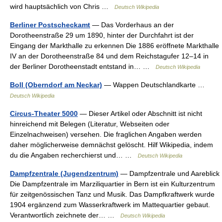
wird hauptsächlich von Chris …
Deutsch Wikipedia
Berliner Postscheckamt
— Das Vorderhaus an der
Dorotheenstraße 29 um 1890, hinter der Durchfahrt ist der
Eingang der Markthalle zu erkennen Die 1886 eröffnete Markthalle
IV an der Dorotheenstraße 84 und dem Reichstagufer 12–14 in
der Berliner Dorotheenstadt entstand in… …
Deutsch Wikipedia
Boll (Oberndorf am Neckar)
— Wappen Deutschlandkarte …
Deutsch Wikipedia
Circus-Theater 5000
— Dieser Artikel oder Abschnitt ist nicht
hinreichend mit Belegen (Literatur, Webseiten oder
Einzelnachweisen) versehen. Die fraglichen Angaben werden
daher möglicherweise demnächst gelöscht. Hilf Wikipedia, indem
du die Angaben recherchierst und… …
Deutsch Wikipedia
Dampfzentrale (Jugendzentrum)
— Dampfzentrale und Aareblick
Die Dampfzentrale im Marziliquartier in Bern ist ein Kulturzentrum
für zeitgenössischen Tanz und Musik. Das Dampfkraftwerk wurde
1904 ergänzend zum Wasserkraftwerk im Mattequartier gebaut.
Verantwortlich zeichnete der… …
Deutsch Wikipedia