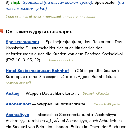
8)
shipb.
Speisesaal
(на пассажирском судне)
, Speisesalon
(на
пассажирском судне)
Универсальный русско-немецкий словарь
ресторан
>
См. также в других словарях:
Speiserestaurant
— Spei|se|res|tau|rant, das: Restaurant: Das
klassische S. unterscheidet sich auch hinsichtlich der
Anforderungen durch die Kunden von dem Fastfood Speiselokal
(FAZ 16. 3. 95, 22) …
Universal-Lexikon
Hotel Speiserestaurant Bahnhof
— (Güttingen,Швейцария)
Категория отеля: 3 звездочный отель Адрес: Bahnhofstras …
Каталог отелей
Aistaig
— Wappen Deutschlandkarte …
Deutsch Wikipedia
Altoberndorf
— Wappen Deutschlandkarte …
Deutsch Wikipedia
Aschrafiyya
— Italienisches Speiserestaurant in Aschrafiyya
Aschrafiyya (arabisch ‏الأشرفية‎ al Aschrafiyya, auch Achrafieh; ist
ein Stadtteil von Beirut im Libanon. Er liegt im Osten der Stadt und