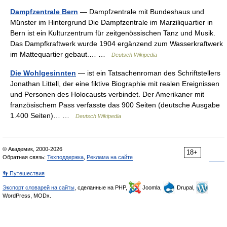
Dampfzentrale Bern
— Dampfzentrale mit Bundeshaus und
Münster im Hintergrund Die Dampfzentrale im Marziliquartier in
Bern ist ein Kulturzentrum für zeitgenössischen Tanz und Musik.
Das Dampfkraftwerk wurde 1904 ergänzend zum Wasserkraftwerk
im Mattequartier gebaut.… …
Deutsch Wikipedia
Die Wohlgesinnten
— ist ein Tatsachenroman des Schriftstellers
Jonathan Littell, der eine fiktive Biographie mit realen Ereignissen
und Personen des Holocausts verbindet. Der Amerikaner mit
französischem Pass verfasste das 900 Seiten (deutsche Ausgabe
1.400 Seiten)… …
Deutsch Wikipedia
© Академик, 2000-2026
18+
Обратная связь:
Техподдержка
,
Реклама на сайте
👣 Путешествия
Экспорт словарей на сайты
, сделанные на PHP,
Joomla,
Drupal,
WordPress, MODx.