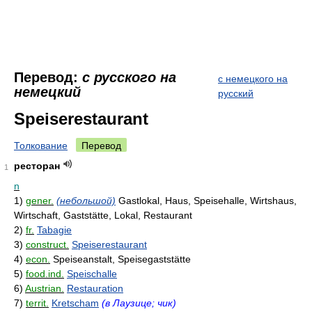
Перевод:
с русского на
с немецкого на
немецкий
русский
Speiserestaurant
Толкование
Перевод
ресторан
1
n
1)
gener.
(небольшой)
Gastlokal, Haus, Speisehalle, Wirtshaus,
Wirtschaft, Gaststätte, Lokal, Restaurant
2)
fr.
Tabagie
3)
construct.
Speiserestaurant
4)
econ.
Speiseanstalt, Speisegaststätte
5)
food.ind.
Speischalle
6)
Austrian.
Restauration
7)
territ.
Kretscham
(в Лаузице; чик)