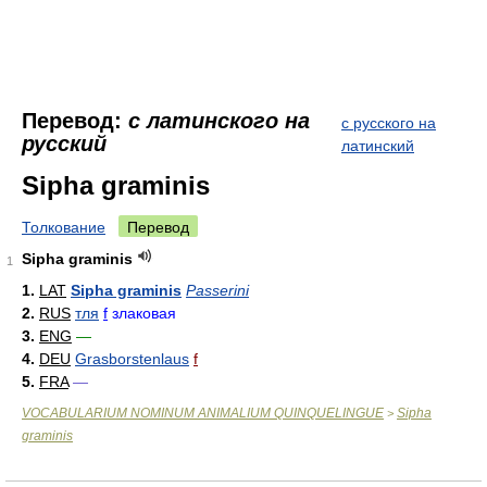
Перевод:
с латинского на
с русского на
русский
латинский
Sipha graminis
Толкование
Перевод
Sipha graminis
1
1.
LAT
Sipha graminis
Passerini
2.
RUS
тля
f
злаковая
3.
ENG
—
4.
DEU
Grasborstenlaus
f
5.
FRA
—
VOCABULARIUM NOMINUM ANIMALIUM QUINQUELINGUE
Sipha
>
graminis