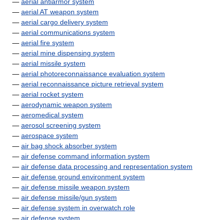
—
aerial antiarmor system
—
aerial AT weapon system
—
aerial cargo delivery system
—
aerial communications system
—
aerial fire system
—
aerial mine dispensing system
—
aerial missile system
—
aerial photoreconnaissance evaluation system
—
aerial reconnaissance picture retrieval system
—
aerial rocket system
—
aerodynamic weapon system
—
aeromedical system
—
aerosol screening system
—
aerospace system
—
air bag shock absorber system
—
air defense command information system
—
air defense data processing and representation system
—
air defense ground environment system
—
air defense missile weapon system
—
air defense missile/gun system
—
air defense system in overwatch role
—
air defense system