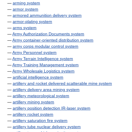
—
arming system
—
armor system
—
armored ammunition delivery system
—
armor-plating system
—
arms system
—
Army Authorization Documents system
—
Army container-oriented distribution system
—
army corps modular control system
—
Army Personnel system
—
Army Terrain Intelligence system
—
Army Training Management system
—
Army Wholesale Logistics system
—
artificial intelligence system
—
artillery and rocket delivered scatterable mine system
—
artillery delivery area mining system
—
artillery meteorological system
—
artillery mining system
—
artillery position detection IR-laser system
—
artillery rocket system
—
artillery saturation fire system
—
artillery tube nuclear delivery system