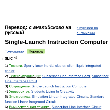
Перевод:
с английского на
с русского на
русский
английский
Single-Launch Instruction Computer
Толкование
Перевод
SLIC
1
1)
Техника:
Sperry laser inertial cluster
,
silent liquid integrated
cooler
2)
Телекоммуникации:
Subscriber Line Interface Card
,
Subscriber
Line Interface Circuit
3)
Сокращение:
Single-Launch Instruction Computer
4)
Университет:
Students Living In Creativity
5)
Электроника:
Simulation Linear Integrated Circuits
,
Standard-
function Linear Integrated Circuit
6)
Вычислительная техника:
Subscriber Line Interface Circuit