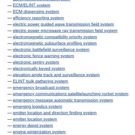
—
ECM/ELINT system
—
ECM-dispensing system
—
efficiency reporting system
—
electric power guided wave transmission field system
—
electric power microwave ray transmission field system
—
electromagnetic compatibility priority system
—
electromagnetic subsurface profiling system
—
electronic battlefield surveillance system
—
electronic fence warning system
—
electronic sentry system
—
electronically keyed system
—
elevation-angle track and surveillance system
—
ELINT bulk gathering system
—
emergency broadcast system
—
emergency communications satellitelaunching rocket system
—
emergency message automatic transmission system
—
emerging logistics system
—
emitter location and direction finding system
—
emitter location system
—
energy depot system
—
engine winterization system