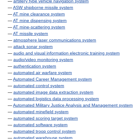
—
artillery type vehicle navigation system
—
ASW shipborne missile system
—
AT mine clearance system
—
AT mine dispensing system
—
AT mine-scattering system
—
AT missile system
—
atmosphere laser communications system
—
attack sonar system
—
audio and visual information electronic training system
—
audio/video monitoring system
—
authentication system
—
automated air warfare system
—
Automated Career Management system
—
automated control system
—
automated image data extraction system
—
automated logistics data processing system
—
Automated Military Justice Analysis and Management system
—
automated minefield system
—
automated scoring target system
—
automated software system
—
automated troop control system
—
automated warehouse system