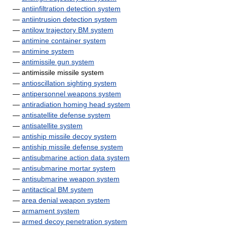
—
antiinfiltration detection system
—
antiintrusion detection system
—
antilow trajectory BM system
—
antimine container system
—
antimine system
—
antimissile gun system
— antimissile missile system
—
antioscillation sighting system
—
antipersonnel weapons system
—
antiradiation homing head system
—
antisatellite defense system
—
antisatellite system
—
antiship missile decoy system
—
antiship missile defense system
—
antisubmarine action data system
—
antisubmarine mortar system
—
antisubmarine weapon system
—
antitactical BM system
—
area denial weapon system
—
armament system
—
armed decoy penetration system