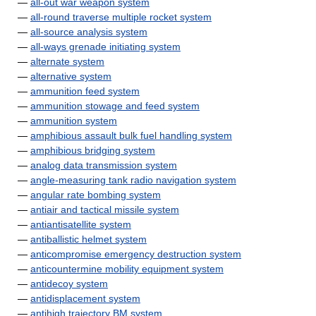
—
all-out war weapon system
—
all-round traverse multiple rocket system
—
all-source analysis system
—
all-ways grenade initiating system
—
alternate system
—
alternative system
—
ammunition feed system
—
ammunition stowage and feed system
—
ammunition system
—
amphibious assault bulk fuel handling system
—
amphibious bridging system
—
analog data transmission system
—
angle-measuring tank radio navigation system
—
angular rate bombing system
—
antiair and tactical missile system
—
antiantisatellite system
—
antiballistic helmet system
—
anticompromise emergency destruction system
—
anticountermine mobility equipment system
—
antidecoy system
—
antidisplacement system
—
antihigh trajectory BM system