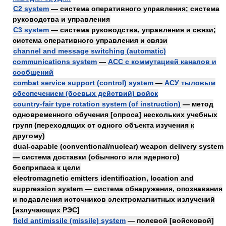
C2 system
— система оперативного управления; система
руководства и управления
C3 system
— система руководства, управления и связи;
система оперативного управления и связи
channel and message switching (automatic)
communications system
—
АСС с коммутацией каналов и
сообщений
combat service support (control) system
—
АСУ тыловым
обеспечением (боевых действий) войск
country-fair type rotation system (of instruction)
— метод
одновременного обучения [опроса] нескольких учебных
групп (переходящих от одного объекта изучения к
другому)
dual-capable (conventional/nuclear) weapon delivery system
— система доставки (обычного или ядерного)
боеприпаса к цели
electromagnetic emitters identification, location and
suppression system — система обнаружения, опознавания
и подавления источников электромагнитных излучений
[излучающих РЭС]
field antimissile (missile) system
— полевой [войсковой]