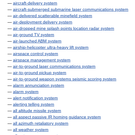
—
aircraft-delivery system
—
aircraft-submerged submarine laser communications system
—
air-delivered scatterable minefield system
—
air-deployment delivery system
—
air-dropped mine splash points location radar system
—
air-ground TV system
—
air-launched ABM system
—
airship-helicopter ultra-heavy lift system
—
airspace control system
—
airspace management system
—
air-to-ground laser communications system
—
air-to-ground pickup system
—
air-to-ground weapon systems seismic scoring system
—
alarm annunciation system
—
alarm system
—
alert notification system
—
alerting telling system
—
all altitude missile system
—
all aspect passive IR homing guidance system
—
all azimuth retaliatory system
—
all weather system