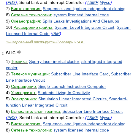
(
PBX
)
, Serial Link and Interrupt Controller
(
TSMP
,
Wyse
)
7)
Биотехнология:
Sequence- and ligation-independent cloning
8)
Сетевые технологии:
system licensed internal code
9)
Океанография:
Spills Leaks Investigations And Cleanups
10)
Расширение файла:
System Level Integration Circuit
,
System
Licensed Internal Code
(
IBM
)
Универсальный англо-русский словарь
SLIC
>
SLiC
2
1)
Техника:
Sperry laser inertial cluster
,
silent liquid integrated
cooler
2)
Телекоммуникации:
Subscriber Line Interface Card
,
Subscriber
Line Interface Circuit
3)
Сокращение:
Single-Launch Instruction Computer
4)
Университет:
Students Living In Creativity
5)
Электроника:
Simulation Linear Integrated Circuits
,
Standard-
function Linear Integrated Circuit
6)
Вычислительная техника:
Subscriber Line Interface Circuit
(
PBX
)
, Serial Link and Interrupt Controller
(
TSMP
,
Wyse
)
7)
Биотехнология:
Sequence- and ligation-independent cloning
8)
Сетевые технологии:
system licensed internal code