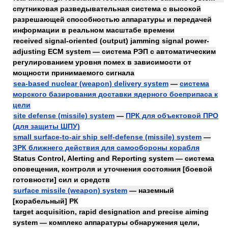
спутниковая разведывательная система с высокой
разрешающей способностью аппаратуры и передачей
информации в реальном масштабе времени
received signal-oriented (output) jamming signal power-
adjusting ECM system — система РЭП с автоматическим
регулированием уровня помех в зависимости от
мощности принимаемого сигнала
sea-based nuclear (weapon) delivery system
—
система
морского базирования доставки ядерного боеприпаса к
цели
site defense (missile) system
—
ПРК для объектовой ПРО
(для защиты ШПУ)
small surface-to-air ship self-defense (missile) system
—
ЗРК ближнего действия для самообороны корабля
Status Control, Alerting and Reporting system — система
оповещения, контроля и уточнения состояния [боевой
готовности] сил и средств
surface missile (weapon) system
— наземный
[корабельный] РК
target acquisition, rapid designation and precise aiming
system — комплекс аппаратуры обнаружения цели,