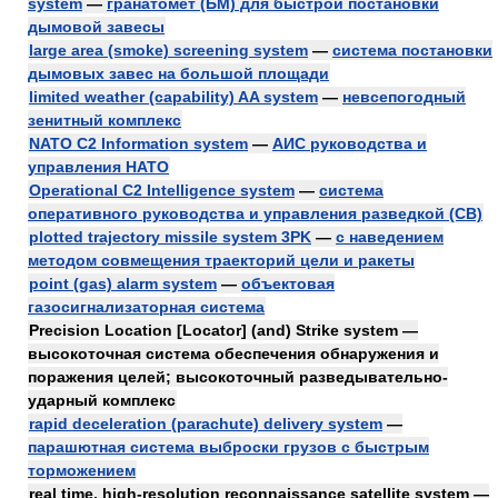
system
—
гранатомет (БМ) для быстрой постановки
дымовой завесы
large area (smoke) screening system
—
система постановки
дымовых завес на большой площади
limited weather (capability) AA system
—
невсепогодный
зенитный комплекс
NATO C2 Information system
—
АИС руководства и
управления НАТО
Operational C2 Intelligence system
—
система
оперативного руководства и управления разведкой (СВ)
plotted trajectory missile system 3PK
—
с наведением
методом совмещения траекторий цели и ракеты
point (gas) alarm system
—
объектовая
газосигнализаторная система
Precision Location [Locator] (and) Strike system —
высокоточная система обеспечения обнаружения и
поражения целей; высокоточный разведывательно-
ударный комплекс
rapid deceleration (parachute) delivery system
—
парашютная система выброски грузов с быстрым
торможением
real time, high-resolution reconnaissance satellite system —