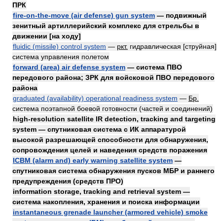
ПРК
fire-on-the-move (air defense) gun system
— подвижный
зенитный артиллерийский комплекс для стрельбы в
движении [на ходу]
fluidic (missile) control system
—
ркт.
гидравлическая [струйная]
система управления полетом
forward (area) air defense system
— система ПВО
передового района; ЗРК для войсковой ПВО передового
района
graduated (availability) operational readiness system
—
Бр.
система поэтапной боевой готовности (частей и соединений)
high-resolution satellite IR detection, tracking and targeting
system — спутниковая система с ИК аппаратурой
высокой разрешающей способности для обнаружения,
сопровождения целей и наведения средств поражения
ICBM (alarm and) early warning satellite system
—
спутниковая система обнаружения пусков МБР и раннего
предупреждения (средств ПРО)
information storage, tracking and retrieval system —
система накопления, хранения и поиска информации
instantaneous grenade launcher (armored vehicle) smoke