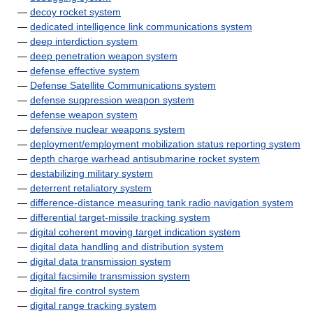
—
decoy rocket system
—
dedicated intelligence link communications system
—
deep interdiction system
—
deep penetration weapon system
—
defense effective system
—
Defense Satellite Communications system
—
defense suppression weapon system
—
defense weapon system
—
defensive nuclear weapons system
—
deployment/employment mobilization status reporting system
—
depth charge warhead antisubmarine rocket system
—
destabilizing military system
—
deterrent retaliatory system
—
difference-distance measuring tank radio navigation system
—
differential target-missile tracking system
—
digital coherent moving target indication system
—
digital data handling and distribution system
—
digital data transmission system
—
digital facsimile transmission system
—
digital fire control system
—
digital range tracking system