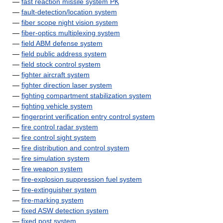
—
fast reaction missile system PK
—
fault-detection/location system
—
fiber scope night vision system
—
fiber-optics multiplexing system
—
field ABM defense system
—
field public address system
—
field stock control system
—
fighter aircraft system
—
fighter direction laser system
—
fighting compartment stabilization system
—
fighting vehicle system
—
fingerprint verification entry control system
—
fire control radar system
—
fire control sight system
—
fire distribution and control system
—
fire simulation system
—
fire weapon system
—
fire-explosion suppression fuel system
—
fire-extinguisher system
—
fire-marking system
—
fixed ASW detection system
—
fixed post system