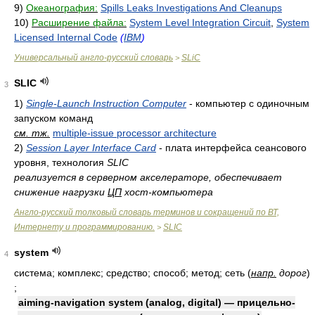
9)
Океанография:
Spills Leaks Investigations And Cleanups
10)
Расширение файла:
System Level Integration Circuit
,
System
Licensed Internal Code
(
IBM
)
Универсальный англо-русский словарь
SLiC
>
SLIC
3
1)
Single-Launch Instruction Computer
- компьютер с одиночным
запуском команд
см. тж.
multiple-issue processor architecture
2)
Session Layer Interface Card
- плата интерфейса сеансового
уровня, технология
SLIC
реализуется в серверном акселераторе, обеспечивает
снижение нагрузки
ЦП
хост-компьютера
Англо-русский толковый словарь терминов и сокращений по ВТ,
Интернету и программированию.
SLIC
>
system
4
система; комплекс; средство; способ; метод; сеть
(
напр.
дорог
)
;
aiming-navigation system (analog, digital) — прицельно-