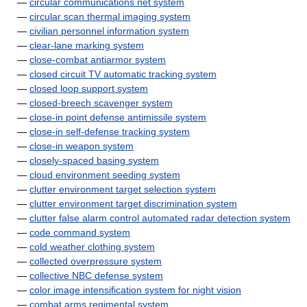
—
circular communications net system
—
circular scan thermal imaging system
—
civilian personnel information system
—
clear-lane marking system
—
close-combat antiarmor system
—
closed circuit TV automatic tracking system
—
closed loop support system
—
closed-breech scavenger system
—
close-in point defense antimissile system
—
close-in self-defense tracking system
—
close-in weapon system
—
closely-spaced basing system
—
cloud environment seeding system
—
clutter environment target selection system
—
clutter environment target discrimination system
—
clutter false alarm control automated radar detection system
—
code command system
—
cold weather clothing system
—
collected overpressure system
—
collective NBC defense system
—
color image intensification system for night vision
—
combat arms regimental system