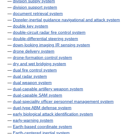
—
division supply system
—
division support system
—
document retrieval system
—
Doppler-inertial guidance navigational and attack system
—
double key system
—
double-circuit radar fire control system
—
double-differential steering system
—
down-looking imaging IR sensing system
—
drone delivery system
—
drone-formation control system
—
dry and wet bridging system
—
dual fire control system
—
dual radar system
—
dual weapon system
—
dual-capable artillery weapon system
—
dual-capable SAM system
—
dual-speciality officer personnel management system
—
duel-type ABM defense system
—
early biological attack identification system
—
early-warning system
—
Earth-based coordinate system
—
Earth-centered inertial system