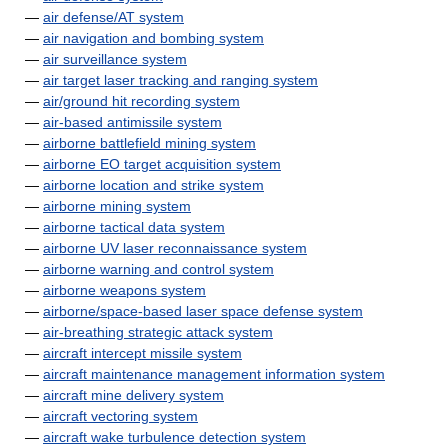
—
air defense/AT system
—
air navigation and bombing system
—
air surveillance system
—
air target laser tracking and ranging system
—
air/ground hit recording system
—
air-based antimissile system
—
airborne battlefield mining system
—
airborne EO target acquisition system
—
airborne location and strike system
—
airborne mining system
—
airborne tactical data system
—
airborne UV laser reconnaissance system
—
airborne warning and control system
—
airborne weapons system
—
airborne/space-based laser space defense system
—
air-breathing strategic attack system
—
aircraft intercept missile system
—
aircraft maintenance management information system
—
aircraft mine delivery system
—
aircraft vectoring system
—
aircraft wake turbulence detection system