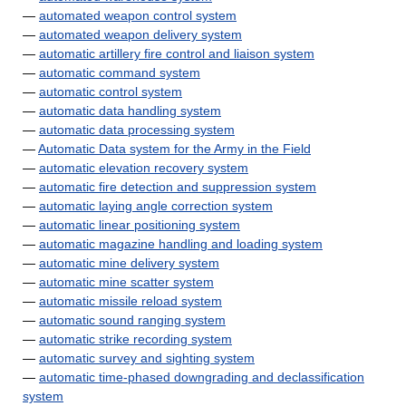
—
automated weapon control system
—
automated weapon delivery system
—
automatic artillery fire control and liaison system
—
automatic command system
—
automatic control system
—
automatic data handling system
—
automatic data processing system
—
Automatic Data system for the Army in the Field
—
automatic elevation recovery system
—
automatic fire detection and suppression system
—
automatic laying angle correction system
—
automatic linear positioning system
—
automatic magazine handling and loading system
—
automatic mine delivery system
—
automatic mine scatter system
—
automatic missile reload system
—
automatic sound ranging system
—
automatic strike recording system
—
automatic survey and sighting system
—
automatic time-phased downgrading and declassification
system