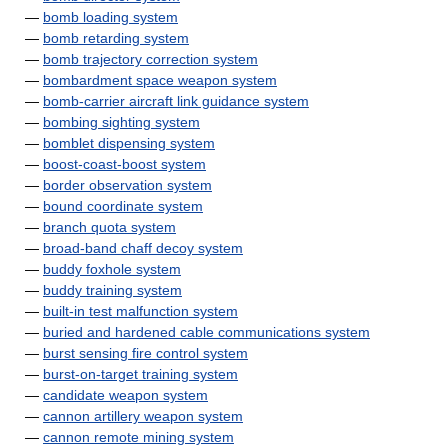
—
bomb loading system
—
bomb retarding system
—
bomb trajectory correction system
—
bombardment space weapon system
—
bomb-carrier aircraft link guidance system
—
bombing sighting system
—
bomblet dispensing system
—
boost-coast-boost system
—
border observation system
—
bound coordinate system
—
branch quota system
—
broad-band chaff decoy system
—
buddy foxhole system
—
buddy training system
—
built-in test malfunction system
—
buried and hardened cable communications system
—
burst sensing fire control system
—
burst-on-target training system
—
candidate weapon system
—
cannon artillery weapon system
—
cannon remote mining system