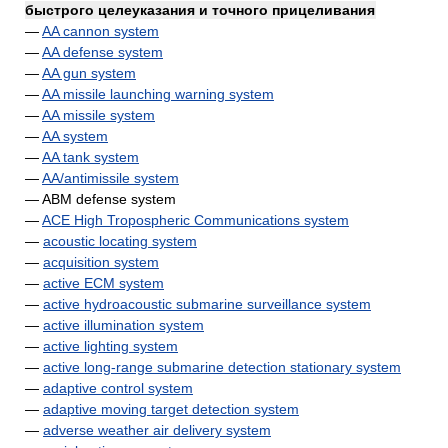
быстрого целеуказания и точного прицеливания
—
AA cannon system
—
AA defense system
—
AA gun system
—
AA missile launching warning system
—
AA missile system
—
AA system
—
AA tank system
—
AA/antimissile system
— ABM defense system
—
ACE High Tropospheric Communications system
—
acoustic locating system
—
acquisition system
—
active ECM system
—
active hydroacoustic submarine surveillance system
—
active illumination system
—
active lighting system
—
active long-range submarine detection stationary system
—
adaptive control system
—
adaptive moving target detection system
—
adverse weather air delivery system