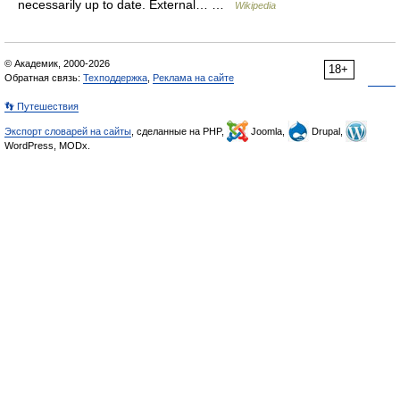
necessarily up to date. External… …
Wikipedia
© Академик, 2000-2026
18+
Обратная связь:
Техподдержка
,
Реклама на сайте
👣 Путешествия
Экспорт словарей на сайты
, сделанные на PHP,
Joomla,
Drupal,
WordPress, MODx.