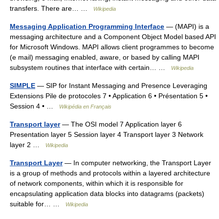
transfers. There are… …
Wikipedia
Messaging Application Programming Interface
— (MAPI) is a
messaging architecture and a Component Object Model based API
for Microsoft Windows. MAPI allows client programmes to become
(e mail) messaging enabled, aware, or based by calling MAPI
subsystem routines that interface with certain… …
Wikipedia
SIMPLE
— SIP for Instant Messaging and Presence Leveraging
Extensions Pile de protocoles 7 • Application 6 • Présentation 5 •
Session 4 • …
Wikipédia en Français
Transport layer
— The OSI model 7 Application layer 6
Presentation layer 5 Session layer 4 Transport layer 3 Network
layer 2 …
Wikipedia
Transport Layer
— In computer networking, the Transport Layer
is a group of methods and protocols within a layered architecture
of network components, within which it is responsible for
encapsulating application data blocks into datagrams (packets)
suitable for… …
Wikipedia