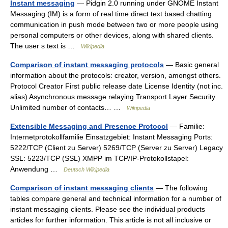
Instant messaging
— Pidgin 2.0 running under GNOME Instant
Messaging (IM) is a form of real time direct text based chatting
communication in push mode between two or more people using
personal computers or other devices, along with shared clients.
The user s text is …
Wikipedia
Comparison of instant messaging protocols
— Basic general
information about the protocols: creator, version, amongst others.
Protocol Creator First public release date License Identity (not inc.
alias) Asynchronous message relaying Transport Layer Security
Unlimited number of contacts… …
Wikipedia
Extensible Messaging and Presence Protocol
— Familie:
Internetprotokollfamilie Einsatzgebiet: Instant Messaging Ports:
5222/TCP (Client zu Server) 5269/TCP (Server zu Server) Legacy
SSL: 5223/TCP (SSL) XMPP im TCP/IP‑Protokollstapel:
Anwendung …
Deutsch Wikipedia
Comparison of instant messaging clients
— The following
tables compare general and technical information for a number of
instant messaging clients. Please see the individual products
articles for further information. This article is not all inclusive or