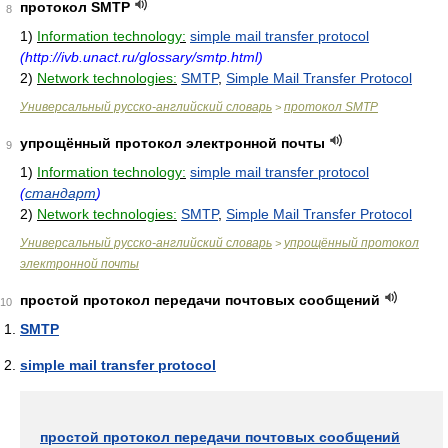
протокол SMTP
8
1)
Information technology:
simple mail transfer protocol
(http://ivb.unact.ru/glossary/smtp.html)
2)
Network technologies:
SMTP
,
Simple Mail Transfer Protocol
Универсальный русско-английский словарь
протокол SMTP
>
упрощённый протокол электронной почты
9
1)
Information technology:
simple mail transfer protocol
(
стандарт
)
2)
Network technologies:
SMTP
,
Simple Mail Transfer Protocol
Универсальный русско-английский словарь
упрощённый протокол
>
электронной почты
простой протокол передачи почтовых сообщений
10
SMTP
simple mail transfer protocol
простой протокол передачи почтовых сообщений