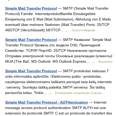
Simple Mail Transfer Protocol
— SMTP (Simple Mail Transfer
Protocol) Familie: Internetprotokollfamilie Einsatzgebiet:
Einspeisung von E Mail (Mail Submission), Abholung von E Mails
eventuell über mehrere Stationen (Mail Transfer) Ports: 25/TCP
465/TCP (Verschlüsselt) 587/TCP… …
Deutsch Wikipedia
Simple Mail Transfer Protocol
— SMTP Название: Simple Mail
Transfer Protocol Уровень (по модели OSI): Прикладной
Семейство: TCP/IP Порт/ID: 25/TCP Назначение протокола:
Отправка электронной почты Основные реализации (клиенты):
MUA (The Bat!, MS Outlook, MS Outlook Express,… …
Википедия
Simple Mail Transfer Protocol
— SMTP protokolas statusas T
sritis informatika apibrėžtis ↑Elektroninio pašto ↑protokolas,
naudojamas elektroniniams laiškams persiųsti tarp kelių interneto
↑serverių. Siuntėjas laišką pateikia SMTP serveriui. Šis laišką
persiunčia toliau. Tinklo… …
Enciklopedinis kompiuterijos žodynas
Simple Mail Transfer Protocol - AUTHentication
— Internet
message access protocol authentication SMTP AUTH est une
extension du protocole SMTP. C est un protocole de transfert des