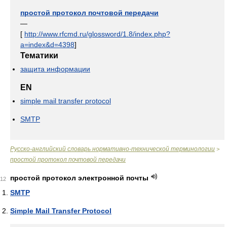
простой протокол почтовой передачи
—
[
http://www.rfcmd.ru/glossword/1.8/index.php?
a=index&d=4398
]
Тематики
защита информации
EN
simple mail transfer protocol
SMTP
Русско-английский словарь нормативно-технической терминологии
>
простой протокол почтовой передачи
простой протокол электронной почты
12
SMTP
Simple Mail Transfer Protocol