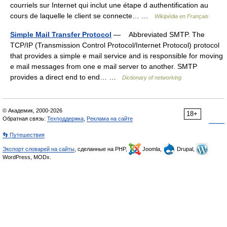
courriels sur Internet qui inclut une étape d authentification au
cours de laquelle le client se connecte… …
Wikipédia en Français
Simple Mail Transfer Protocol
— Abbreviated SMTP. The
TCP/IP (Transmission Control Protocol/Internet Protocol) protocol
that provides a simple e mail service and is responsible for moving
e mail messages from one e mail server to another. SMTP
provides a direct end to end… …
Dictionary of networking
© Академик, 2000-2026
18+
Обратная связь:
Техподдержка
,
Реклама на сайте
👣 Путешествия
Экспорт словарей на сайты
, сделанные на PHP,
Joomla,
Drupal,
WordPress, MODx.