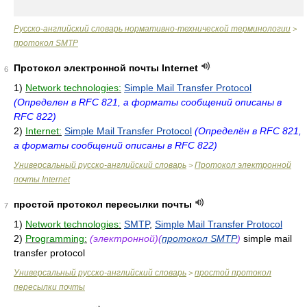
Русско-английский словарь нормативно-технической терминологии
>
протокол SMTP
Протокол электронной почты Internet
6
1)
Network technologies:
Simple Mail Transfer Protocol
(Определен в RFC 821, а форматы сообщений описаны в
RFC 822)
2)
Internet:
Simple Mail Transfer Protocol
(Определён в RFC 821,
а форматы сообщений описаны в RFC 822)
Универсальный русско-английский словарь
Протокол электронной
>
почты Internet
простой протокол пересылки почты
7
1)
Network technologies:
SMTP
,
Simple Mail Transfer Protocol
2)
Programming:
(электронной)(
протокол SMTP
)
simple mail
transfer protocol
Универсальный русско-английский словарь
простой протокол
>
пересылки почты