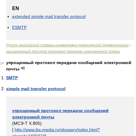
EN
extended simple mail transfer protocol
ESMTP
Русско-английский словарь нормативно-технической терминологии
>
расширенный простой протокол передачи электронной почты
упрощенный протокол передачи сообщений электронной
14
почты
SMTP
simple mail transfer protocol
упрощенный протокол передачи сообщений
электронной почты
(МСЭ-Т Х.805).
[
http://www.iks-media.ru/glossary/index.html?