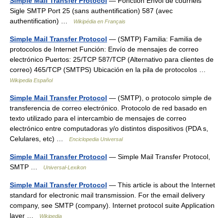
Simple Mail Transfer Protocol
— Fonction Envoi de courriels
Sigle SMTP Port 25 (sans authentification) 587 (avec
authentification) …
Wikipédia en Français
Simple Mail Transfer Protocol
— (SMTP) Familia: Familia de
protocolos de Internet Función: Envío de mensajes de correo
electrónico Puertos: 25/TCP 587/TCP (Alternativo para clientes de
correo) 465/TCP (SMTPS) Ubicación en la pila de protocolos …
Wikipedia Español
Simple Mail Transfer Protocol
— (SMTP), o protocolo simple de
transferencia de correo electrónico. Protocolo de red basado en
texto utilizado para el intercambio de mensajes de correo
electrónico entre computadoras y/o distintos dispositivos (PDA s,
Celulares, etc) …
Enciclopedia Universal
Simple Mail Transfer Protocol
— Simple Mail Transfer Protocol,
SMTP …
Universal-Lexikon
Simple Mail Transfer Protocol
— This article is about the Internet
standard for electronic mail transmission. For the email delivery
company, see SMTP (company). Internet protocol suite Application
layer …
Wikipedia