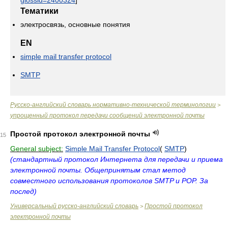
glossid=2400324
]
Тематики
электросвязь, основные понятия
EN
simple mail transfer protocol
SMTP
Русско-английский словарь нормативно-технической терминологии
>
упрощенный протокол передачи сообщений электронной почты
Простой протокол электронной почты
15
General subject:
Simple Mail Transfer Protocol
(
SMTP
)
(стандартный протокол Интернета для передачи и приема
электронной почты. Общепринятым стал метод
совместного использования протоколов SMTP и POP. За
послед)
Универсальный русско-английский словарь
Простой протокол
>
электронной почты