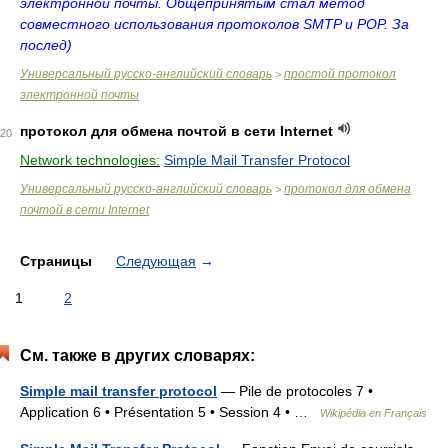
электронной почты. Общепринятым стал метод
совместного использования протоколов SMTP и POP. За
послед)
Универсальный русско-английский словарь
простой протокол
>
электронной почты
протокол для обмена почтой в сети Internet
20
Network technologies:
Simple Mail Transfer Protocol
Универсальный русско-английский словарь
протокол для обмена
>
почтой в сети Internet
Страницы
Следующая
→
1
2
См. также в других словарях:
Simple mail transfer protocol
— Pile de protocoles 7 •
Application 6 • Présentation 5 • Session 4 • …
Wikipédia en Français