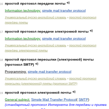
простой протокол передачи почты
16
Information technology:
simple mail transfer protocol
Универсальный русско-английский словарь
простой протокол
>
передачи почты
простой протокол передачи электронной почты
17
Information technology:
simple mail transfer protocol
Универсальный русско-английский словарь
простой протокол
>
передачи электронной почты
простой протокол пересылки (электронной) почты
18
(протокол SMTP)
Programming:
simple mail transfer protocol
Универсальный русско-английский словарь
простой протокол
>
пересылки (электронной) почты (протокол SMTP)
простой протокол электронной почты
19
General subject:
Simple Mail Transfer Protocol
(
SMTP
)
(стандартный протокол Интернета для передачи и приема