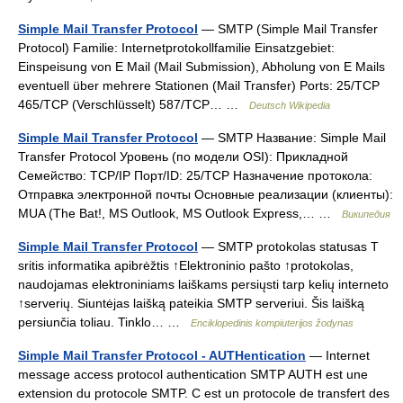
Simple Mail Transfer Protocol
— SMTP (Simple Mail Transfer
Protocol) Familie: Internetprotokollfamilie Einsatzgebiet:
Einspeisung von E Mail (Mail Submission), Abholung von E Mails
eventuell über mehrere Stationen (Mail Transfer) Ports: 25/TCP
465/TCP (Verschlüsselt) 587/TCP… …
Deutsch Wikipedia
Simple Mail Transfer Protocol
— SMTP Название: Simple Mail
Transfer Protocol Уровень (по модели OSI): Прикладной
Семейство: TCP/IP Порт/ID: 25/TCP Назначение протокола:
Отправка электронной почты Основные реализации (клиенты):
MUA (The Bat!, MS Outlook, MS Outlook Express,… …
Википедия
Simple Mail Transfer Protocol
— SMTP protokolas statusas T
sritis informatika apibrėžtis ↑Elektroninio pašto ↑protokolas,
naudojamas elektroniniams laiškams persiųsti tarp kelių interneto
↑serverių. Siuntėjas laišką pateikia SMTP serveriui. Šis laišką
persiunčia toliau. Tinklo… …
Enciklopedinis kompiuterijos žodynas
Simple Mail Transfer Protocol - AUTHentication
— Internet
message access protocol authentication SMTP AUTH est une
extension du protocole SMTP. C est un protocole de transfert des