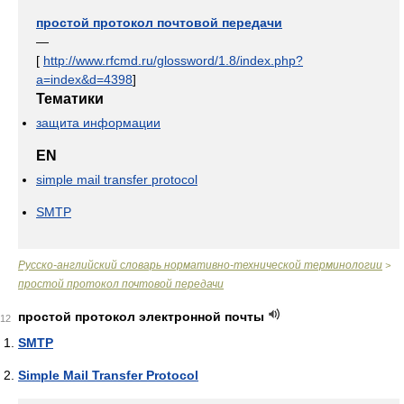
простой протокол почтовой передачи
—
[
http://www.rfcmd.ru/glossword/1.8/index.php?
a=index&d=4398
]
Тематики
защита информации
EN
simple mail transfer protocol
SMTP
Русско-английский словарь нормативно-технической терминологии
>
простой протокол почтовой передачи
простой протокол электронной почты
12
SMTP
Simple Mail Transfer Protocol