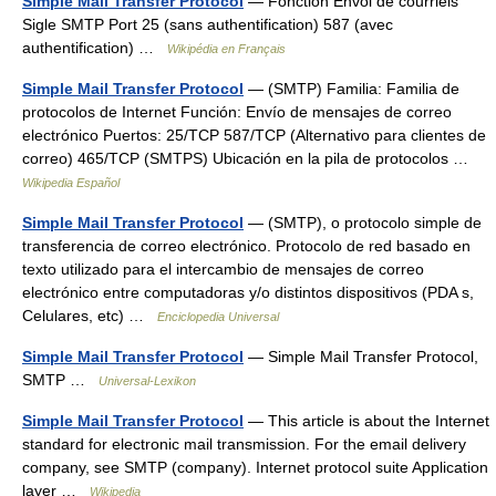
Simple Mail Transfer Protocol
— Fonction Envoi de courriels
Sigle SMTP Port 25 (sans authentification) 587 (avec
authentification) …
Wikipédia en Français
Simple Mail Transfer Protocol
— (SMTP) Familia: Familia de
protocolos de Internet Función: Envío de mensajes de correo
electrónico Puertos: 25/TCP 587/TCP (Alternativo para clientes de
correo) 465/TCP (SMTPS) Ubicación en la pila de protocolos …
Wikipedia Español
Simple Mail Transfer Protocol
— (SMTP), o protocolo simple de
transferencia de correo electrónico. Protocolo de red basado en
texto utilizado para el intercambio de mensajes de correo
electrónico entre computadoras y/o distintos dispositivos (PDA s,
Celulares, etc) …
Enciclopedia Universal
Simple Mail Transfer Protocol
— Simple Mail Transfer Protocol,
SMTP …
Universal-Lexikon
Simple Mail Transfer Protocol
— This article is about the Internet
standard for electronic mail transmission. For the email delivery
company, see SMTP (company). Internet protocol suite Application
layer …
Wikipedia