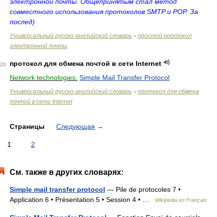
электронной почты. Общепринятым стал метод
совместного использования протоколов SMTP и POP. За
послед)
Универсальный русско-английский словарь
простой протокол
>
электронной почты
протокол для обмена почтой в сети Internet
20
Network technologies:
Simple Mail Transfer Protocol
Универсальный русско-английский словарь
протокол для обмена
>
почтой в сети Internet
Страницы
Следующая
→
1
2
См. также в других словарях:
Simple mail transfer protocol
— Pile de protocoles 7 •
Application 6 • Présentation 5 • Session 4 • …
Wikipédia en Français