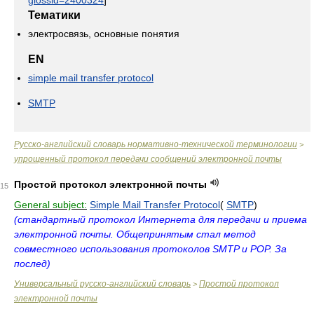
glossid=2400324
]
Тематики
электросвязь, основные понятия
EN
simple mail transfer protocol
SMTP
Русско-английский словарь нормативно-технической терминологии
>
упрощенный протокол передачи сообщений электронной почты
Простой протокол электронной почты
15
General subject:
Simple Mail Transfer Protocol
(
SMTP
)
(стандартный протокол Интернета для передачи и приема
электронной почты. Общепринятым стал метод
совместного использования протоколов SMTP и POP. За
послед)
Универсальный русско-английский словарь
Простой протокол
>
электронной почты