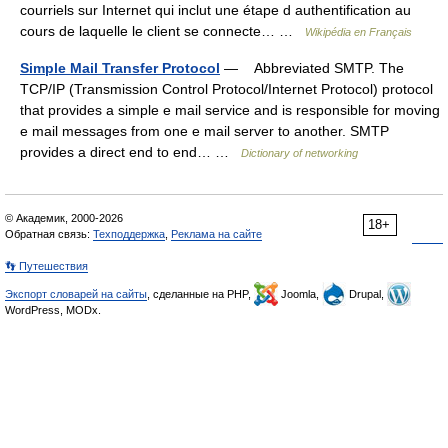
courriels sur Internet qui inclut une étape d authentification au
cours de laquelle le client se connecte… …
Wikipédia en Français
Simple Mail Transfer Protocol
— Abbreviated SMTP. The
TCP/IP (Transmission Control Protocol/Internet Protocol) protocol
that provides a simple e mail service and is responsible for moving
e mail messages from one e mail server to another. SMTP
provides a direct end to end… …
Dictionary of networking
© Академик, 2000-2026
18+
Обратная связь:
Техподдержка
,
Реклама на сайте
👣 Путешествия
Экспорт словарей на сайты
, сделанные на PHP,
Joomla,
Drupal,
WordPress, MODx.