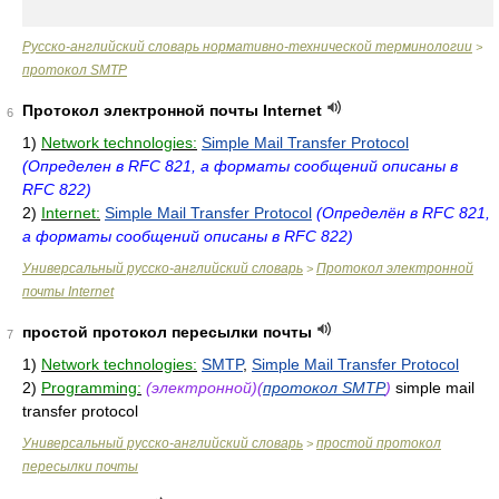
Русско-английский словарь нормативно-технической терминологии
>
протокол SMTP
Протокол электронной почты Internet
6
1)
Network technologies:
Simple Mail Transfer Protocol
(Определен в RFC 821, а форматы сообщений описаны в
RFC 822)
2)
Internet:
Simple Mail Transfer Protocol
(Определён в RFC 821,
а форматы сообщений описаны в RFC 822)
Универсальный русско-английский словарь
Протокол электронной
>
почты Internet
простой протокол пересылки почты
7
1)
Network technologies:
SMTP
,
Simple Mail Transfer Protocol
2)
Programming:
(электронной)(
протокол SMTP
)
simple mail
transfer protocol
Универсальный русско-английский словарь
простой протокол
>
пересылки почты