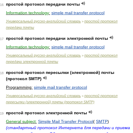
простой протокол передачи почты
16
Information technology:
simple mail transfer protocol
Универсальный русско-английский словарь
простой протокол
>
передачи почты
простой протокол передачи электронной почты
17
Information technology:
simple mail transfer protocol
Универсальный русско-английский словарь
простой протокол
>
передачи электронной почты
простой протокол пересылки (электронной) почты
18
(протокол SMTP)
Programming:
simple mail transfer protocol
Универсальный русско-английский словарь
простой протокол
>
пересылки (электронной) почты (протокол SMTP)
простой протокол электронной почты
19
General subject:
Simple Mail Transfer Protocol
(
SMTP
)
(стандартный протокол Интернета для передачи и приема