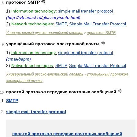
протокол SMTP
8
1)
Information technology:
simple mail transfer protocol
(http://ivb.unact.ru/glossary/smtp.html)
2)
Network technologies:
SMTP
,
Simple Mail Transfer Protocol
Универсальный русско-английский словарь
протокол SMTP
>
упрощённый протокол электронной почты
9
1)
Information technology:
simple mail transfer protocol
(
стандарт
)
2)
Network technologies:
SMTP
,
Simple Mail Transfer Protocol
Универсальный русско-английский словарь
упрощённый протокол
>
электронной почты
простой протокол передачи почтовых сообщений
10
SMTP
simple mail transfer protocol
простой протокол передачи почтовых сообщений