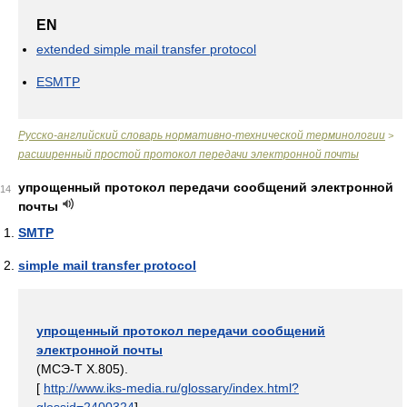
EN
extended simple mail transfer protocol
ESMTP
Русско-английский словарь нормативно-технической терминологии
>
расширенный простой протокол передачи электронной почты
упрощенный протокол передачи сообщений электронной
14
почты
SMTP
simple mail transfer protocol
упрощенный протокол передачи сообщений
электронной почты
(МСЭ-Т Х.805).
[
http://www.iks-media.ru/glossary/index.html?