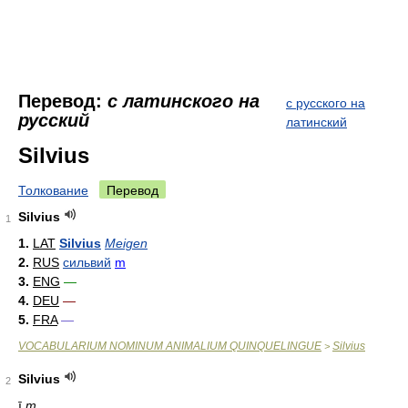
Перевод:
с латинского на
с русского на
русский
латинский
Silvius
Толкование
Перевод
Silvius
1
1.
LAT
Silvius
Meigen
2.
RUS
сильвий
m
3.
ENG
—
4.
DEU
—
5.
FRA
—
VOCABULARIUM NOMINUM ANIMALIUM QUINQUELINGUE
Silvius
>
Silvius
2
ī
m.