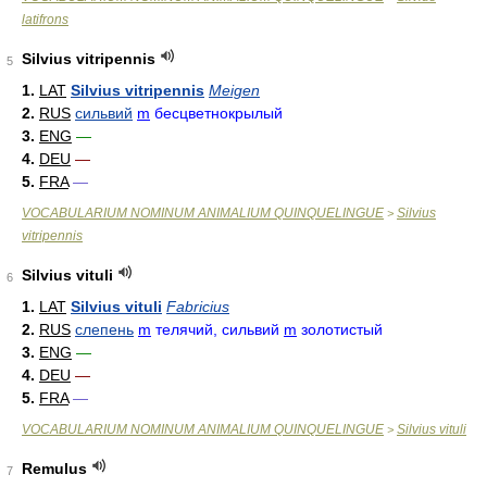
latifrons
Silvius vitripennis
5
1.
LAT
Silvius vitripennis
Meigen
2.
RUS
сильвий
m
бесцветнокрылый
3.
ENG
—
4.
DEU
—
5.
FRA
—
VOCABULARIUM NOMINUM ANIMALIUM QUINQUELINGUE
Silvius
>
vitripennis
Silvius vituli
6
1.
LAT
Silvius vituli
Fabricius
2.
RUS
слепень
m
телячий, сильвий
m
золотистый
3.
ENG
—
4.
DEU
—
5.
FRA
—
VOCABULARIUM NOMINUM ANIMALIUM QUINQUELINGUE
Silvius vituli
>
Remulus
7