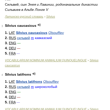
Сильвий,
сын Энея и Лавинии, родоначальник династии
Сильвиев в Альбе Лонге V
Латинско-русский словарь
Silvius
>
Silvius caucasicus
3
1.
LAT
Silvius caucasicus
Olsouffiev
2.
RUS
сильвий
m
кавказский
3.
ENG
—
4.
DEU
—
5.
FRA
—
VOCABULARIUM NOMINUM ANIMALIUM QUINQUELINGUE
Silvius
>
caucasicus
Silvius latifrons
4
1.
LAT
Silvius latifrons
Olsouffiev
2.
RUS
сильвий
m
широколобый
3.
ENG
—
4.
DEU
—
5.
FRA
—
VOCABULARIUM NOMINUM ANIMALIUM QUINQUELINGUE
Silvius
>