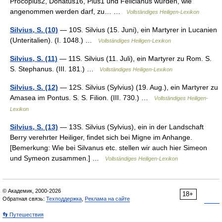
Procopius2, Donatus16, Pius1 und Felicianus wurden, wie
angenommen werden darf, zu… …
Vollständiges Heiligen-Lexikon
Silvius, S. (10)
— 10S. Silvius (15. Juni), ein Martyrer in Lucanien
(Unteritalien). (I. 1048.) …
Vollständiges Heiligen-Lexikon
Silvius, S. (11)
— 11S. Silvius (11. Juli), ein Martyrer zu Rom. S.
S. Stephanus. (III. 181.) …
Vollständiges Heiligen-Lexikon
Silvius, S. (12)
— 12S. Silvius (Sylvius) (19. Aug.), ein Martyrer zu
Amasea im Pontus. S. S. Filion. (III. 730.) …
Vollständiges Heiligen-
Lexikon
Silvius, S. (13)
— 13S. Silvius (Sylvius), ein in der Landschaft
Berry verehrter Heiliger, findet sich bei Migne im Anhange.
[Bemerkung: Wie bei Silvanus etc. stellen wir auch hier Simeon
und Symeon zusammen.] …
Vollständiges Heiligen-Lexikon
© Академик, 2000-2026
18+
Обратная связь:
Техподдержка
,
Реклама на сайте
👣 Путешествия