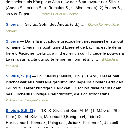
demselben als König von Alba u. wurde Stammvater der Silvier
(Äneas S, Latinus S. u. Romulus S., s. Alba Longa). 2) Äneas S.,
so v.w. Papst… …
Pierer's Universal-Lexikon
Silvius
— Silvĭus, Sohn des Äneas (s.d.) …
Kleines Konversations-
Lexikon
Silvius
— Dans la mythologie grecque[réf. nécessaire] et surtout
romaine, Silvius, fils posthume d Énée et de Lavinia, est le demi
frère d Ascagne. Celui ci, afin d éviter un conflit, cède le pouvoir à
Lavinia sur la cité qui porte le même nom, et s… …
Wikipédia en
Français
Silvius, S. (6)
— 6S. Silvius (Sylvius). Ep. (30. Apr.) Dieser heil.
Bischof war aus Marseille gebürtig und legte im Kloster Lerin den
Grund zu seiner künftigen Heiligkeit. Er schloß daselbst mit dem
heil. Eucherius3 innige Freundschaft, die sich schönstens… …
Vollständiges Heiligen-Lexikon
Silvius, S.S. (1)
— 1S. S. Silvius et Soc. M. M. (1. März al. 28.
Febr.) Die hl. Silvius, Maximus20,Benignus4, Fidelis2,
Herculanus1, Primus8, Pelagius2, Julius7, Philemon1, Justus9,