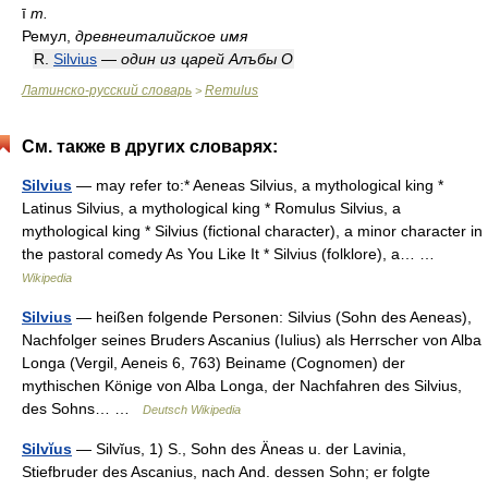
ī
m.
Ремул,
древнеиталийское имя
R.
Silvius
—
один из царей Алъбы O
Латинско-русский словарь
Remulus
>
См. также в других словарях:
Silvius
— may refer to:* Aeneas Silvius, a mythological king *
Latinus Silvius, a mythological king * Romulus Silvius, a
mythological king * Silvius (fictional character), a minor character in
the pastoral comedy As You Like It * Silvius (folklore), a… …
Wikipedia
Silvius
— heißen folgende Personen: Silvius (Sohn des Aeneas),
Nachfolger seines Bruders Ascanius (Iulius) als Herrscher von Alba
Longa (Vergil, Aeneis 6, 763) Beiname (Cognomen) der
mythischen Könige von Alba Longa, der Nachfahren des Silvius,
des Sohns… …
Deutsch Wikipedia
Silvĭus
— Silvĭus, 1) S., Sohn des Äneas u. der Lavinia,
Stiefbruder des Ascanius, nach And. dessen Sohn; er folgte