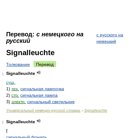
Перевод:
с немецкого на
с русского на
русский
немецкий
Signalleuchte
Толкование
Перевод
Signalleuchte
1
сущ.
1)
тех.
сигнальная лампочка
2)
стр.
сигнальная лампа
3)
электр.
сигнальный светильник
Универсальный немецко-русский словарь
Signalleuchte
>
Signalleuchte
2
f
сигнальный фонарь