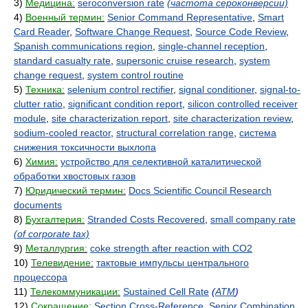
3)
Медицина:
seroconversion rate
(частота сероконверсии)
4)
Военный термин:
Senior Command Representative
,
Smart
Card Reader
,
Software Change Request
,
Source Code Review
,
Spanish communications region
,
single-channel reception
,
standard casualty rate
,
supersonic cruise research
,
system
change request
,
system control routine
5)
Техника:
selenium control rectifier
,
signal conditioner
,
signal-to-
clutter ratio
,
significant condition report
,
silicon controlled receiver
module
,
site characterization report
,
site characterization review
,
sodium-cooled reactor
,
structural correlation range
,
система
снижения токсичности выхлопа
6)
Химия:
устройство для селективной каталитической
обработки хвостовых газов
7)
Юридический термин:
Docs Scientific Council Research
documents
8)
Бухгалтерия:
Stranded Costs Recovered
,
small company rate
(of corporate tax)
9)
Металлургия:
coke strength after reaction with CO2
10)
Телевидение:
тактовые импульсы центрального
процессора
11)
Телекоммуникации:
Sustained Cell Rate
(
ATM
)
12)
Сокращение:
Section Cross-Reference
,
Senior Combination