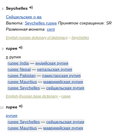
Seychelles
8
Сейшельские о-ва
Валюта:
Seychelles rupee
Принятое сокращение: SR
Разменная монета:
cent
English-russian dctionary of diplomacy
Seychelles
>
rupee
9
n
рупия
rupee India
—
индийская рупия
rupee Nepal
—
непальская рупия
rupee Pakistan
—
пакистанская рупия
rupee Mauritius
—
маврикийская рупия
rupee Seychelles
—
сейшельская рупия
English-Russian base dictionary
rupee
>
rupee
10
рупия
rupee Seychelles
—
сейшельская рупия
rupee Mauritius
—
маврикийская рупия