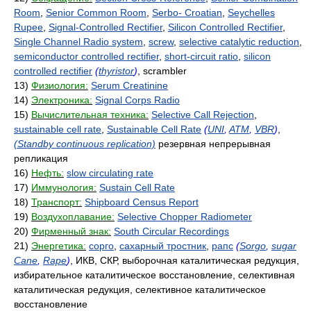
Room
,
Senior Common Room
,
Serbo- Croatian
,
Seychelles
Rupee
,
Signal-Controlled Rectifier
,
Silicon Controlled Rectifier
,
Single Channel Radio system
,
screw
,
selective catalytic reduction
,
semiconductor controlled rectifier
,
short-circuit ratio
,
silicon
controlled rectifier
(
thyristor
)
, scrambler
13)
Физиология:
Serum Creatinine
14)
Электроника:
Signal Corps Radio
15)
Вычислительная техника:
Selective Call Rejection
,
sustainable cell rate
,
Sustainable Cell Rate
(
UNI
,
ATM
,
VBR
)
,
(Standby continuous replication)
резервная непрерывная
репликация
16)
Нефть:
slow circulating rate
17)
Иммунология:
Sustain Cell Rate
18)
Транспорт:
Shipboard Census Report
19)
Воздухоплавание:
Selective Chopper Radiometer
20)
Фирменный знак:
South Circular Recordings
21)
Энергетика:
сорго
,
сахарный тростник
,
рапс
(
Sorgo
,
sugar
Cane
,
Rape
)
, ИКВ, СКР, выборочная каталитическая редукция,
избирательное каталитическое восстановление, селективная
каталитическая редукция, селективное каталитическое
восстановление