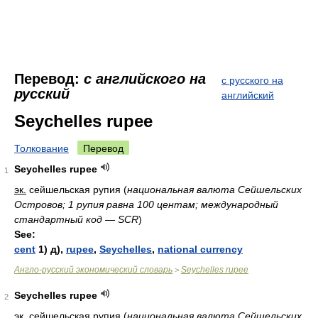
Перевод:
с английского на
с русского на
русский
английский
Seychelles rupee
Толкование
Перевод
Seychelles rupee
1
эк.
сейшельская рупия
(
национальная валюта Сейшельских
Островов; 1 рупия равна 100 центам; международный
стандартный код — SCR
)
See:
cent
1) д),
rupee
,
Seychelles
,
national currency
Англо-русский экономический словарь
Seychelles rupee
>
Seychelles rupee
2
эк.
сейшельская рупия
(
национальная валюта Сейшельских