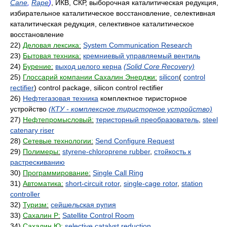
Cane
,
Rape
)
, ИКВ, СКР, выборочная каталитическая редукция,
избирательное каталитическое восстановление, селективная
каталитическая редукция, селективное каталитическое
восстановление
22)
Деловая лексика:
System Communication Research
23)
Бытовая техника:
кремниевый управляемый вентиль
24)
Бурение:
выход целого керна
(Solid Core Recovery)
25)
Глоссарий компании Сахалин Энерджи:
silicon
(
control
rectifier
) control package, silicon control rectifier
26)
Нефтегазовая техника
комплектное тиристорное
устройство
(КТУ - комплексное тиристорное устройство)
27)
Нефтепромысловый:
теристорный преобразователь
,
steel
catenary riser
28)
Сетевые технологии:
Send Configure Request
29)
Полимеры:
styrene-chloroprene rubber
,
стойкость к
растрескиванию
30)
Программирование:
Single Call Ring
31)
Автоматика:
short-circuit rotor
,
single-cage rotor
,
station
controller
32)
Туризм:
сейшельская рупия
33)
Сахалин Р:
Satellite Control Room
34)
Сахалин Ю:
selective catalyst reduction