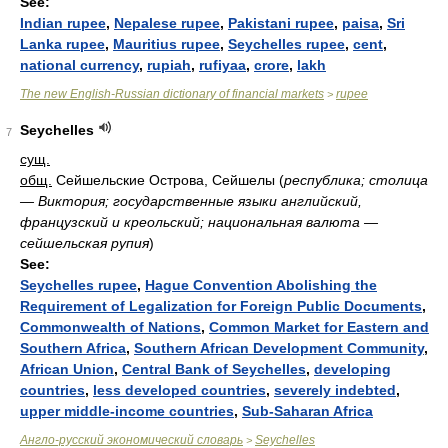
See:
Indian rupee
,
Nepalese rupee
,
Pakistani rupee
,
paisa
,
Sri
Lanka rupee
,
Mauritius rupee
,
Seychelles rupee
,
cent
,
national currency
,
rupiah
,
rufiyaa
,
crore
,
lakh
The new English-Russian dictionary of financial markets
rupee
>
Seychelles
7
сущ.
общ.
Сейшельские Острова, Сейшелы
(
республика; столица
— Виктория; государственные языки английский,
французский и креольский; национальная валюта —
сейшельская рупия
)
See:
Seychelles rupee
,
Hague Convention Abolishing the
Requirement of Legalization for Foreign Public Documents
,
Commonwealth of Nations
,
Common Market for Eastern and
Southern Africa
,
Southern African Development Community
,
African Union
,
Central Bank of Seychelles
,
developing
countries
,
less developed countries
,
severely indebted
,
upper middle-income countries
,
Sub-Saharan Africa
Англо-русский экономический словарь
Seychelles
>