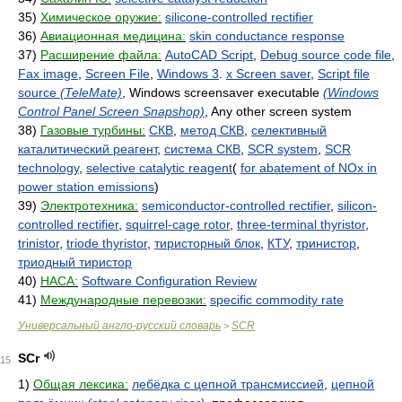
35)
Химическое оружие:
silicone-controlled rectifier
36)
Авиационная медицина:
skin conductance response
37)
Расширение файла:
AutoCAD Script
,
Debug source code file
,
Fax image
,
Screen File
,
Windows 3
.
x Screen saver
,
Script file
source
(TeleMate)
, Windows screensaver executable
(Windows
Control Panel Screen Snapshop)
, Any other screen system
38)
Газовые турбины:
СКВ
,
метод СКВ
,
селективный
каталитический реагент
,
система СКВ
,
SCR system
,
SCR
technology
,
selective catalytic reagent
(
for abatement of NOx in
power station emissions
)
39)
Электротехника:
semiconductor-controlled rectifier
,
silicon-
controlled rectifier
,
squirrel-cage rotor
,
three-terminal thyristor
,
trinistor
,
triode thyristor
,
тиристорный блок
,
КТУ
,
тринистор
,
триодный тиристор
40)
НАСА:
Software Configuration Review
41)
Международные перевозки:
specific commodity rate
Универсальный англо-русский словарь
SCR
>
SCr
15
1)
Общая лексика:
лебёдка с цепной трансмиссией
,
цепной