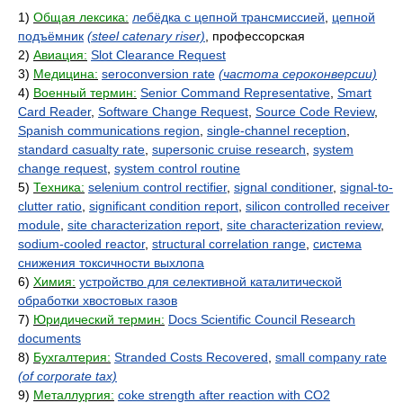
1)
Общая лексика:
лебёдка с цепной трансмиссией
,
цепной
подъёмник
(steel catenary riser)
, профессорская
2)
Авиация:
Slot Clearance Request
3)
Медицина:
seroconversion rate
(частота сероконверсии)
4)
Военный термин:
Senior Command Representative
,
Smart
Card Reader
,
Software Change Request
,
Source Code Review
,
Spanish communications region
,
single-channel reception
,
standard casualty rate
,
supersonic cruise research
,
system
change request
,
system control routine
5)
Техника:
selenium control rectifier
,
signal conditioner
,
signal-to-
clutter ratio
,
significant condition report
,
silicon controlled receiver
module
,
site characterization report
,
site characterization review
,
sodium-cooled reactor
,
structural correlation range
,
система
снижения токсичности выхлопа
6)
Химия:
устройство для селективной каталитической
обработки хвостовых газов
7)
Юридический термин:
Docs Scientific Council Research
documents
8)
Бухгалтерия:
Stranded Costs Recovered
,
small company rate
(of corporate tax)
9)
Металлургия:
coke strength after reaction with CO2