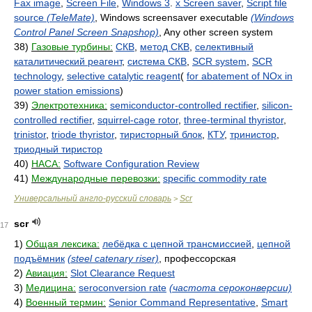
Fax image
,
Screen File
,
Windows 3
.
x Screen saver
,
Script file
source
(TeleMate)
, Windows screensaver executable
(Windows
Control Panel Screen Snapshop)
, Any other screen system
38)
Газовые турбины:
СКВ
,
метод СКВ
,
селективный
каталитический реагент
,
система СКВ
,
SCR system
,
SCR
technology
,
selective catalytic reagent
(
for abatement of NOx in
power station emissions
)
39)
Электротехника:
semiconductor-controlled rectifier
,
silicon-
controlled rectifier
,
squirrel-cage rotor
,
three-terminal thyristor
,
trinistor
,
triode thyristor
,
тиристорный блок
,
КТУ
,
тринистор
,
триодный тиристор
40)
НАСА:
Software Configuration Review
41)
Международные перевозки:
specific commodity rate
Универсальный англо-русский словарь
Scr
>
scr
17
1)
Общая лексика:
лебёдка с цепной трансмиссией
,
цепной
подъёмник
(steel catenary riser)
, профессорская
2)
Авиация:
Slot Clearance Request
3)
Медицина:
seroconversion rate
(частота сероконверсии)
4)
Военный термин:
Senior Command Representative
,
Smart