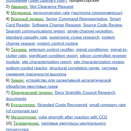
подъёмник
(steel catenary riser)
, профессорская
2)
Авиация:
Slot Clearance Request
3)
Медицина:
seroconversion rate
(частота сероконверсии)
4)
Военный термин:
Senior Command Representative
,
Smart
Card Reader
,
Software Change Request
,
Source Code Review
,
Spanish communications region
,
single-channel reception
,
standard casualty rate
,
supersonic cruise research
,
system
change request
,
system control routine
5)
Техника:
selenium control rectifier
,
signal conditioner
,
signal-to-
clutter ratio
,
significant condition report
,
silicon controlled receiver
module
,
site characterization report
,
site characterization review
,
sodium-cooled reactor
,
structural correlation range
,
система
снижения токсичности выхлопа
6)
Химия:
устройство для селективной каталитической
обработки хвостовых газов
7)
Юридический термин:
Docs Scientific Council Research
documents
8)
Бухгалтерия:
Stranded Costs Recovered
,
small company rate
(of corporate tax)
9)
Металлургия:
coke strength after reaction with CO2
10)
Телевидение:
тактовые импульсы центрального
процессора