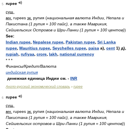
rupee
5
сущ.
мн.
rupees
эк.
рупия
(
национальная валюта Индии, Непала и
Пакистана (1 рупия = 100 пайс), а также Маврикия,
Сейшельских Островов и Шри-Ланки (1 рупия = 100 центов)
)
See:
Indian rupee
,
Nepalese rupee
,
Pakistan rupee
,
Sri Lanka
rupee
,
Mauritius rupee
,
Seychelles rupee
,
paisa
а),
cent
1) д),
rupiah
,
rufiyaa
,
crore
,
lakh
,
national currency
* * *
Финансы/Кредит/Валюта
индийская рупия
денежная единица Индии см. -
INR
Англо-русский экономический словарь
rupee
>
rupee
6
сущ.
мн.
rupees
эк.
рупия
(
национальная валюта Индии, Непала и
Пакистана (1 рупия = 100 пайс), а также Маврикия,
Сейшельских островов и Шри-Ланки (1 рупия = 100 центов)
)