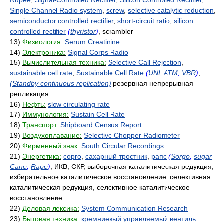
Rupee
,
Signal-Controlled Rectifier
,
Silicon Controlled Rectifier
,
Single Channel Radio system
,
screw
,
selective catalytic reduction
,
semiconductor controlled rectifier
,
short-circuit ratio
,
silicon
controlled rectifier
(
thyristor
)
, scrambler
13)
Физиология:
Serum Creatinine
14)
Электроника:
Signal Corps Radio
15)
Вычислительная техника:
Selective Call Rejection
,
sustainable cell rate
,
Sustainable Cell Rate
(
UNI
,
ATM
,
VBR
)
,
(Standby continuous replication)
резервная непрерывная
репликация
16)
Нефть:
slow circulating rate
17)
Иммунология:
Sustain Cell Rate
18)
Транспорт:
Shipboard Census Report
19)
Воздухоплавание:
Selective Chopper Radiometer
20)
Фирменный знак:
South Circular Recordings
21)
Энергетика:
сорго
,
сахарный тростник
,
рапс
(
Sorgo
,
sugar
Cane
,
Rape
)
, ИКВ, СКР, выборочная каталитическая редукция,
избирательное каталитическое восстановление, селективная
каталитическая редукция, селективное каталитическое
восстановление
22)
Деловая лексика:
System Communication Research
23)
Бытовая техника:
кремниевый управляемый вентиль