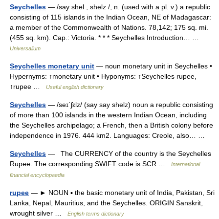
Seychelles
— /say shel , shelz /, n. (used with a pl. v.) a republic
consisting of 115 islands in the Indian Ocean, NE of Madagascar:
a member of the Commonwealth of Nations. 78,142; 175 sq. mi.
(455 sq. km). Cap.: Victoria. * * * Seychelles Introduction… …
Universalium
Seychelles monetary unit
— noun monetary unit in Seychelles •
Hypernyms: ↑monetary unit • Hyponyms: ↑Seychelles rupee,
↑rupee …
Useful english dictionary
Seychelles
— /seɪˈʃɛlz/ (say say shelz) noun a republic consisting
of more than 100 islands in the western Indian Ocean, including
the Seychelles archipelago; a French, then a British colony before
independence in 1976. 444 km2. Languages: Creole, also… …
Seychelles
— The CURRENCY of the country is the Seychelles
Rupee. The corresponding SWIFT code is SCR …
International
financial encyclopaedia
rupee
— ► NOUN ▪ the basic monetary unit of India, Pakistan, Sri
Lanka, Nepal, Mauritius, and the Seychelles. ORIGIN Sanskrit,
wrought silver …
English terms dictionary