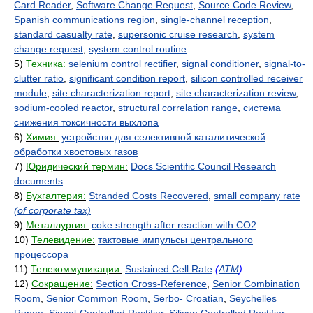
Card Reader
,
Software Change Request
,
Source Code Review
,
Spanish communications region
,
single-channel reception
,
standard casualty rate
,
supersonic cruise research
,
system
change request
,
system control routine
5)
Техника:
selenium control rectifier
,
signal conditioner
,
signal-to-
clutter ratio
,
significant condition report
,
silicon controlled receiver
module
,
site characterization report
,
site characterization review
,
sodium-cooled reactor
,
structural correlation range
,
система
снижения токсичности выхлопа
6)
Химия:
устройство для селективной каталитической
обработки хвостовых газов
7)
Юридический термин:
Docs Scientific Council Research
documents
8)
Бухгалтерия:
Stranded Costs Recovered
,
small company rate
(of corporate tax)
9)
Металлургия:
coke strength after reaction with CO2
10)
Телевидение:
тактовые импульсы центрального
процессора
11)
Телекоммуникации:
Sustained Cell Rate
(
ATM
)
12)
Сокращение:
Section Cross-Reference
,
Senior Combination
Room
,
Senior Common Room
,
Serbo- Croatian
,
Seychelles