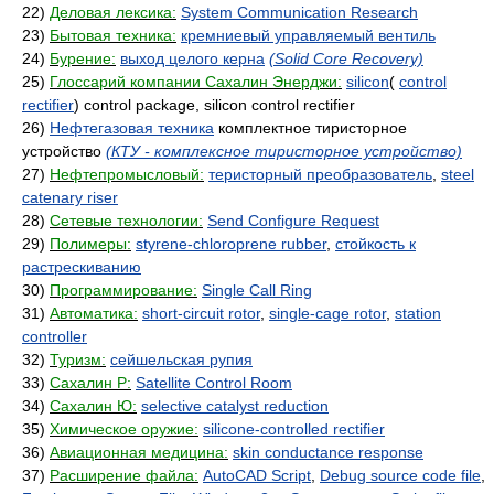
22)
Деловая лексика:
System Communication Research
23)
Бытовая техника:
кремниевый управляемый вентиль
24)
Бурение:
выход целого керна
(Solid Core Recovery)
25)
Глоссарий компании Сахалин Энерджи:
silicon
(
control
rectifier
) control package, silicon control rectifier
26)
Нефтегазовая техника
комплектное тиристорное
устройство
(КТУ - комплексное тиристорное устройство)
27)
Нефтепромысловый:
теристорный преобразователь
,
steel
catenary riser
28)
Сетевые технологии:
Send Configure Request
29)
Полимеры:
styrene-chloroprene rubber
,
стойкость к
растрескиванию
30)
Программирование:
Single Call Ring
31)
Автоматика:
short-circuit rotor
,
single-cage rotor
,
station
controller
32)
Туризм:
сейшельская рупия
33)
Сахалин Р:
Satellite Control Room
34)
Сахалин Ю:
selective catalyst reduction
35)
Химическое оружие:
silicone-controlled rectifier
36)
Авиационная медицина:
skin conductance response
37)
Расширение файла:
AutoCAD Script
,
Debug source code file
,