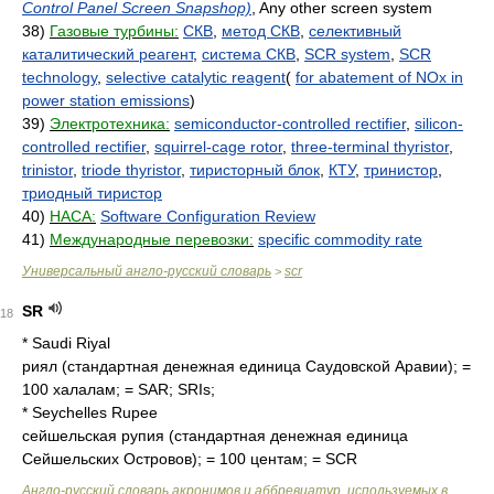
Control Panel Screen Snapshop)
, Any other screen system
38)
Газовые турбины:
СКВ
,
метод СКВ
,
селективный
каталитический реагент
,
система СКВ
,
SCR system
,
SCR
technology
,
selective catalytic reagent
(
for abatement of NOx in
power station emissions
)
39)
Электротехника:
semiconductor-controlled rectifier
,
silicon-
controlled rectifier
,
squirrel-cage rotor
,
three-terminal thyristor
,
trinistor
,
triode thyristor
,
тиристорный блок
,
КТУ
,
тринистор
,
триодный тиристор
40)
НАСА:
Software Configuration Review
41)
Международные перевозки:
specific commodity rate
Универсальный англо-русский словарь
scr
>
SR
18
* Saudi Riyal
риял (стандартная денежная единица Саудовской Аравии); =
100 халалам; = SAR; SRIs;
* Seychelles Rupee
сейшельская рупия (стандартная денежная единица
Сейшельских Островов); = 100 центам; = SCR
Англо-русский словарь акронимов и аббревиатур, используемых в