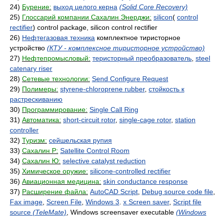
24)
Бурение:
выход целого керна
(Solid Core Recovery)
25)
Глоссарий компании Сахалин Энерджи:
silicon
(
control
rectifier
) control package, silicon control rectifier
26)
Нефтегазовая техника
комплектное тиристорное
устройство
(КТУ - комплексное тиристорное устройство)
27)
Нефтепромысловый:
теристорный преобразователь
,
steel
catenary riser
28)
Сетевые технологии:
Send Configure Request
29)
Полимеры:
styrene-chloroprene rubber
,
стойкость к
растрескиванию
30)
Программирование:
Single Call Ring
31)
Автоматика:
short-circuit rotor
,
single-cage rotor
,
station
controller
32)
Туризм:
сейшельская рупия
33)
Сахалин Р:
Satellite Control Room
34)
Сахалин Ю:
selective catalyst reduction
35)
Химическое оружие:
silicone-controlled rectifier
36)
Авиационная медицина:
skin conductance response
37)
Расширение файла:
AutoCAD Script
,
Debug source code file
,
Fax image
,
Screen File
,
Windows 3
.
x Screen saver
,
Script file
source
(TeleMate)
, Windows screensaver executable
(Windows