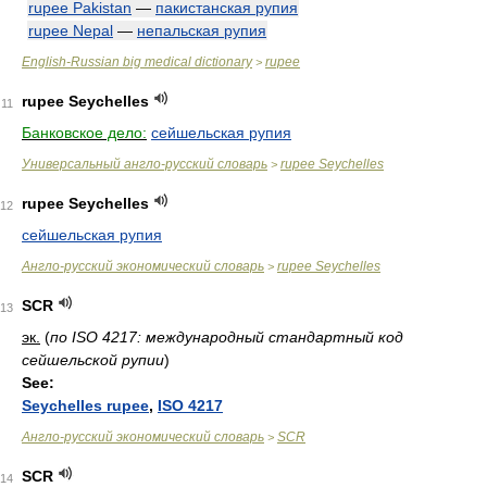
rupee Pakistan
—
пакистанская рупия
rupee Nepal
—
непальская рупия
English-Russian big medical dictionary
rupee
>
rupee Seychelles
11
Банковское дело:
сейшельская рупия
Универсальный англо-русский словарь
rupee Seychelles
>
rupee Seychelles
12
сейшельская рупия
Англо-русский экономический словарь
rupee Seychelles
>
SCR
13
эк.
(
по ISO 4217: международный стандартный код
сейшельской рупии
)
See:
Seychelles rupee
,
ISO 4217
Англо-русский экономический словарь
SCR
>
SCR
14