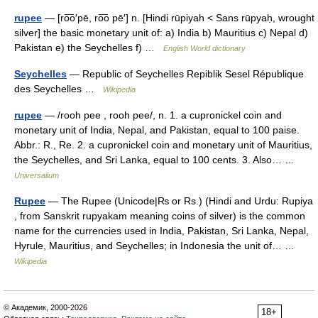
rupee
— [ro͞o′pē, ro͞o pē′] n. [Hindi rūpiyah < Sans rūpyaḥ, wrought
silver] the basic monetary unit of: a) India b) Mauritius c) Nepal d)
Pakistan e) the Seychelles f) …
English World dictionary
Seychelles
— Republic of Seychelles Repiblik Sesel République
des Seychelles …
Wikipedia
rupee
— /rooh pee , rooh pee/, n. 1. a cupronickel coin and
monetary unit of India, Nepal, and Pakistan, equal to 100 paise.
Abbr.: R., Re. 2. a cupronickel coin and monetary unit of Mauritius,
the Seychelles, and Sri Lanka, equal to 100 cents. 3. Also… …
Universalium
Rupee
— The Rupee (Unicode|₨ or Rs.) (Hindi and Urdu: Rupiya
, from Sanskrit rupyakam meaning coins of silver) is the common
name for the currencies used in India, Pakistan, Sri Lanka, Nepal,
Hyrule, Mauritius, and Seychelles; in Indonesia the unit of… …
Wikipedia
© Академик, 2000-2026
18+