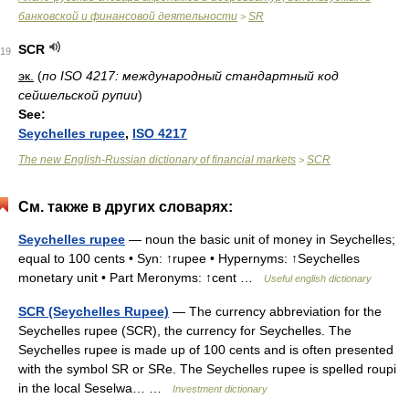
банковской и финансовой деятельности
SR
>
SCR
19
эк.
(
по ISO 4217: международный стандартный код
сейшельской рупии
)
See:
Seychelles rupee
,
ISO 4217
The new English-Russian dictionary of financial markets
SCR
>
См. также в других словарях:
Seychelles rupee
— noun the basic unit of money in Seychelles;
equal to 100 cents • Syn: ↑rupee • Hypernyms: ↑Seychelles
monetary unit • Part Meronyms: ↑cent …
Useful english dictionary
SCR (Seychelles Rupee)
— The currency abbreviation for the
Seychelles rupee (SCR), the currency for Seychelles. The
Seychelles rupee is made up of 100 cents and is often presented
with the symbol SR or SRe. The Seychelles rupee is spelled roupi
in the local Seselwa… …
Investment dictionary