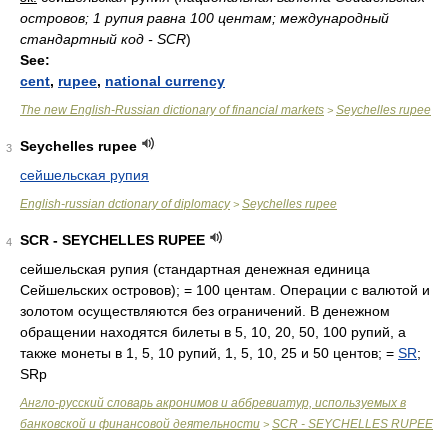
островов; 1 рупия равна 100 центам; международный
стандартный код - SCR
)
See:
cent
,
rupee
,
national currency
The new English-Russian dictionary of financial markets
Seychelles rupee
>
Seychelles rupee
3
сейшельская рупия
English-russian dctionary of diplomacy
Seychelles rupee
>
SCR - SEYCHELLES RUPEE
4
сейшельская рупия (стандартная денежная единица
Сейшельских островов); = 100 центам. Операции с валютой и
золотом осуществляются без ограничений. В денежном
обращении находятся билеты в 5, 10, 20, 50, 100 рупий, а
также монеты в 1, 5, 10 рупий, 1, 5, 10, 25 и 50 центов; =
SR
;
SRp
Англо-русский словарь акронимов и аббревиатур, используемых в
банковской и финансовой деятельности
SCR - SEYCHELLES RUPEE
>