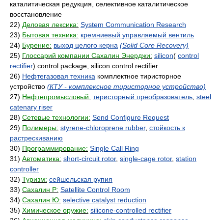
каталитическая редукция, селективное каталитическое
восстановление
22)
Деловая лексика:
System Communication Research
23)
Бытовая техника:
кремниевый управляемый вентиль
24)
Бурение:
выход целого керна
(Solid Core Recovery)
25)
Глоссарий компании Сахалин Энерджи:
silicon
(
control
rectifier
) control package, silicon control rectifier
26)
Нефтегазовая техника
комплектное тиристорное
устройство
(КТУ - комплексное тиристорное устройство)
27)
Нефтепромысловый:
теристорный преобразователь
,
steel
catenary riser
28)
Сетевые технологии:
Send Configure Request
29)
Полимеры:
styrene-chloroprene rubber
,
стойкость к
растрескиванию
30)
Программирование:
Single Call Ring
31)
Автоматика:
short-circuit rotor
,
single-cage rotor
,
station
controller
32)
Туризм:
сейшельская рупия
33)
Сахалин Р:
Satellite Control Room
34)
Сахалин Ю:
selective catalyst reduction
35)
Химическое оружие:
silicone-controlled rectifier