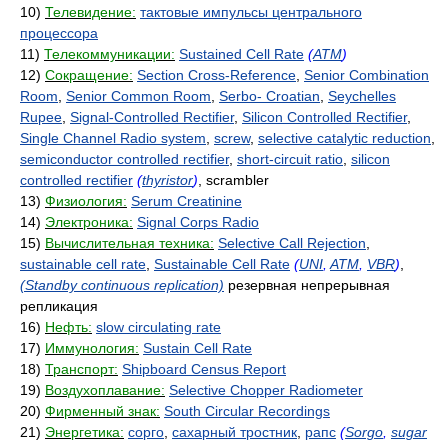
10)
Телевидение:
тактовые импульсы центрального
процессора
11)
Телекоммуникации:
Sustained Cell Rate
(
ATM
)
12)
Сокращение:
Section Cross-Reference
,
Senior Combination
Room
,
Senior Common Room
,
Serbo- Croatian
,
Seychelles
Rupee
,
Signal-Controlled Rectifier
,
Silicon Controlled Rectifier
,
Single Channel Radio system
,
screw
,
selective catalytic reduction
,
semiconductor controlled rectifier
,
short-circuit ratio
,
silicon
controlled rectifier
(
thyristor
)
, scrambler
13)
Физиология:
Serum Creatinine
14)
Электроника:
Signal Corps Radio
15)
Вычислительная техника:
Selective Call Rejection
,
sustainable cell rate
,
Sustainable Cell Rate
(
UNI
,
ATM
,
VBR
)
,
(Standby continuous replication)
резервная непрерывная
репликация
16)
Нефть:
slow circulating rate
17)
Иммунология:
Sustain Cell Rate
18)
Транспорт:
Shipboard Census Report
19)
Воздухоплавание:
Selective Chopper Radiometer
20)
Фирменный знак:
South Circular Recordings
21)
Энергетика:
сорго
,
сахарный тростник
,
рапс
(
Sorgo
,
sugar