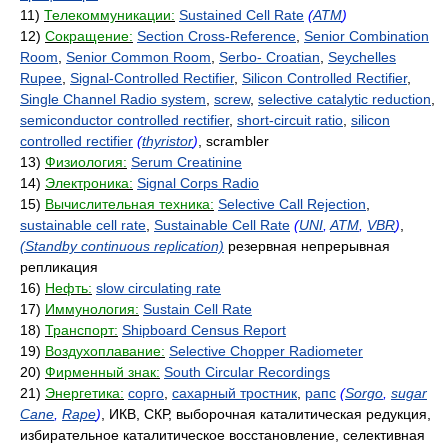
11)
Телекоммуникации:
Sustained Cell Rate
(
ATM
)
12)
Сокращение:
Section Cross-Reference
,
Senior Combination
Room
,
Senior Common Room
,
Serbo- Croatian
,
Seychelles
Rupee
,
Signal-Controlled Rectifier
,
Silicon Controlled Rectifier
,
Single Channel Radio system
,
screw
,
selective catalytic reduction
,
semiconductor controlled rectifier
,
short-circuit ratio
,
silicon
controlled rectifier
(
thyristor
)
, scrambler
13)
Физиология:
Serum Creatinine
14)
Электроника:
Signal Corps Radio
15)
Вычислительная техника:
Selective Call Rejection
,
sustainable cell rate
,
Sustainable Cell Rate
(
UNI
,
ATM
,
VBR
)
,
(Standby continuous replication)
резервная непрерывная
репликация
16)
Нефть:
slow circulating rate
17)
Иммунология:
Sustain Cell Rate
18)
Транспорт:
Shipboard Census Report
19)
Воздухоплавание:
Selective Chopper Radiometer
20)
Фирменный знак:
South Circular Recordings
21)
Энергетика:
сорго
,
сахарный тростник
,
рапс
(
Sorgo
,
sugar
Cane
,
Rape
)
, ИКВ, СКР, выборочная каталитическая редукция,
избирательное каталитическое восстановление, селективная