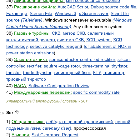
36)
Авиационная медицина:
skin conductance response
37)
Расширение файла:
AutoCAD Script
,
Debug source code file
,
Fax image
,
Screen File
,
Windows 3
.
x Screen saver
,
Script file
source
(TeleMate)
, Windows screensaver executable
(Windows
Control Panel Screen Snapshop)
, Any other screen system
38)
Газовые турбины:
СКВ
,
метод СКВ
,
селективный
каталитический реагент
,
система СКВ
,
SCR system
,
SCR
technology
,
selective catalytic reagent
(
for abatement of NOx in
power station emissions
)
39)
Электротехника:
semiconductor-controlled rectifier
,
silicon-
controlled rectifier
,
squirrel-cage rotor
,
three-terminal thyristor
,
trinistor
,
triode thyristor
,
тиристорный блок
,
КТУ
,
тринистор
,
триодный тиристор
40)
НАСА:
Software Configuration Review
41)
Международные перевозки:
specific commodity rate
Универсальный англо-русский словарь
SCr
>
Scr
16
1)
Общая лексика:
лебёдка с цепной трансмиссией
,
цепной
подъёмник
(steel catenary riser)
, профессорская
2)
Авиация:
Slot Clearance Request