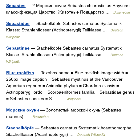
Sebastes
— ? Морские окуни Sebastes chlorostictus Научная
классификация Царство: Животные Подцарство …
Википедия
Sebastidae
— Stachelköpfe Sebastes carnatus Systematik
Klasse: Strahlenflosser (Actinopterygii) Teilklasse …
Deutsch
Wikipedia
Sebastinae
— Stachelköpfe Sebastes carnatus Systematik
Klasse: Strahlenflosser (Actinopterygii) Teilklasse …
Deutsch
Wikipedia
Blue rockfish
— Taxobox name = Blue rockfish image width =
250px image caption = Sebastes mystinus at the Vancouver
Aquarium regnum = Animalia phylum = Chordata classis =
Actinopterygii ordo = Scorpaeniformes familia = Sebastidae genus
= Sebastes species = S.… …
Wikipedia
Морские окуни
— Золотистый морской окунь (Sebastes
marinus) …
Википедия
Stachelköpfe
— Sebastes carnatus Systematik Acanthomorpha
Stachelflosser (Acanthopterygii) …
Deutsch Wikipedia