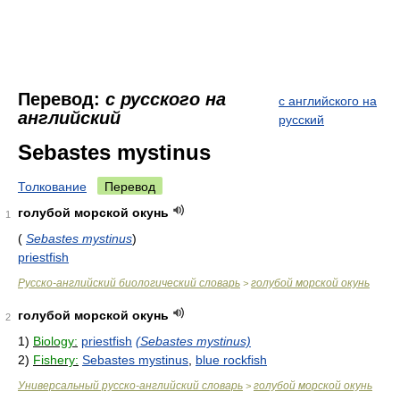
Перевод:
с русского на
с английского на
английский
русский
Sebastes mystinus
Толкование
Перевод
голубой морской окунь
1
(
Sebastes mystinus
)
priestfish
Русско-английский биологический словарь
голубой морской окунь
>
голубой морской окунь
2
1)
Biology:
priestfish
(Sebastes mystinus)
2)
Fishery:
Sebastes mystinus
,
blue rockfish
Универсальный русско-английский словарь
голубой морской окунь
>