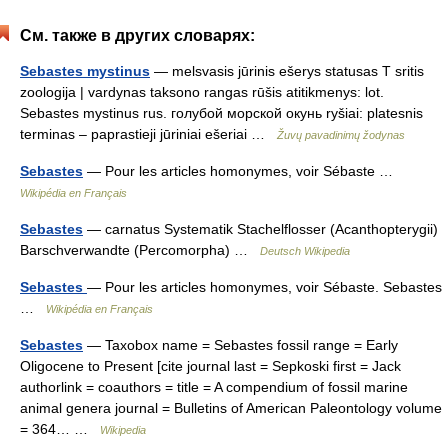
См. также в других словарях:
Sebastes mystinus
— melsvasis jūrinis ešerys statusas T sritis
zoologija | vardynas taksono rangas rūšis atitikmenys: lot.
Sebastes mystinus rus. голубой морской окунь ryšiai: platesnis
terminas – paprastieji jūriniai ešeriai …
Žuvų pavadinimų žodynas
Sebastes
— Pour les articles homonymes, voir Sébaste …
Wikipédia en Français
Sebastes
— carnatus Systematik Stachelflosser (Acanthopterygii)
Barschverwandte (Percomorpha) …
Deutsch Wikipedia
Sebastes
— Pour les articles homonymes, voir Sébaste. Sebastes
…
Wikipédia en Français
Sebastes
— Taxobox name = Sebastes fossil range = Early
Oligocene to Present [cite journal last = Sepkoski first = Jack
authorlink = coauthors = title = A compendium of fossil marine
animal genera journal = Bulletins of American Paleontology volume
= 364… …
Wikipedia