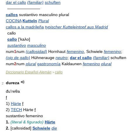
dar el callo
(familiar)
schuften
————————
callos
sustantivo masculino plural
COCINA
Kutteln
Plural
callos a la madrileña
typischer Kutteleintopf aus Madrid
callo
callo
['kaλo]
sustantivo
masculino
num
1
num
(callosidad)
Hornhaut
femenino
, Schwiele
femenino
;
(ojo de gallo)
Hühnerauge
neutro
;
dar el callo
(familiar)
schuften
num
2
num
plural
gastronomía
Kaldaunen
femenino
plural
Diccionario Español-Alemán
callo
>
dureza
2
đu'reθa
f
1)
Härte
f
2)
TECH
Härte
f
sustantivo femenino
1.
(literal & figurado)
Härte
2.
[callosidad]
Schwiele
die