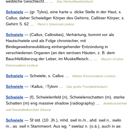
weibliche Geschlecht… …
Das Herkunftswörterbuch
Schwiele
— (gr. Tylos), eine harte u. dicke Stelle in der Haut, s.
Callus; daher Schwieliger Körper des Gehirns, Callöser Körper, s.
Gehirn S. 62 …
Pierer's Universal-Lexikon
Schwiele
— (Callus, Callositas), Verhärtung, kommt vor als
Hautschwiele und als Folge chronischer, mit
Bindegewebsneubildung einhergehender Entzündung in
verschiedenen Organen (an den serösen Häuten, z. B. dem
Bauchfellüberzug der Leber, im Muskelfleisch… …
Meyers Großes
Konversations-Lexikon
Schwiele
— Schwiele, s. Callus …
Kleines Konversations-Lexikon
Schwiele
— ↑Kallus, ↑Tylom …
Das große Fremdwörterbuch
Schwiele
— (f), Schwielenfeld (n), Schwielenschatten (m), starke
Schatten (m) eng massive shadow (radiography) …
Arbeitssicherheit
und Gesundheitsschutz Glossar
Schwiele
— Sf std. (10. Jh.), mhd. swil m./n., ahd. swil n., swilo
m., as. swil n Stammwort. Aus wg. * swelaz n. (o.ä.), auch in ae.