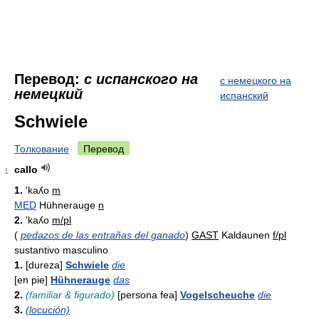
Перевод:
с испанского на
с немецкого на
немецкий
испанский
Schwiele
Толкование
Перевод
callo
1
1.
'kaʎo
m
MED
Hühnerauge
n
2.
'kaʎo
m/pl
(
pedazos de las entrañas del ganado
)
GAST
Kaldaunen
f/pl
sustantivo masculino
1.
[dureza]
Schwiele
die
[en pie]
Hühnerauge
das
2.
(familiar & figurado)
[persona fea]
Vogelscheuche
die
3.
(locución)