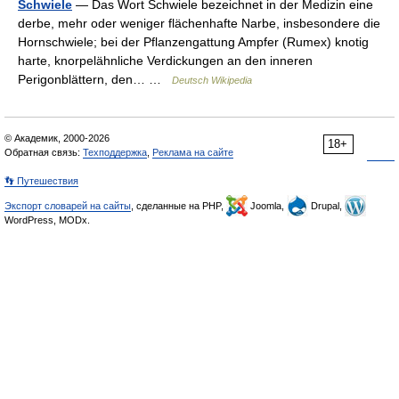
Schwiele
— Das Wort Schwiele bezeichnet in der Medizin eine
derbe, mehr oder weniger flächenhafte Narbe, insbesondere die
Hornschwiele; bei der Pflanzengattung Ampfer (Rumex) knotig
harte, knorpelähnliche Verdickungen an den inneren
Perigonblättern, den… …
Deutsch Wikipedia
© Академик, 2000-2026
18+
Обратная связь:
Техподдержка
,
Реклама на сайте
👣 Путешествия
Экспорт словарей на сайты
, сделанные на PHP,
Joomla,
Drupal,
WordPress, MODx.