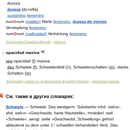
dureza
dureza
[du'reθa]
sustantivo
femenino
num
1
num
(rigidez)
Härte
femenino
;
dureza de vientre
Verstopfung
femenino
num
2
num
(callosidad)
Verhärtung
femenino
Diccionario Español-Alemán
dureza
>
opacidad masiva
3
spa
opacidad (
f
) masiva
deu
Schwiele (
f
), Schwielenfeld (n), Schwielenschatten (
m
), starke
Schatten (
m
)
Seguridad y salud en el diccionario Español-Alemán
opacidad masiva
>
См. также в других словарях:
Schwiele
— Schwiele: Das westgerm. Substantiv mhd. swil‹e›,
ahd. swil‹o› »Geschwulst, harte Hautstelle«, mniederl. swil
»Schwiele«, aengl. swile »Geschwulst, Schwellung« gehört
ablautend zu dem unter 1↑ schwellen behandelten Verb. Das