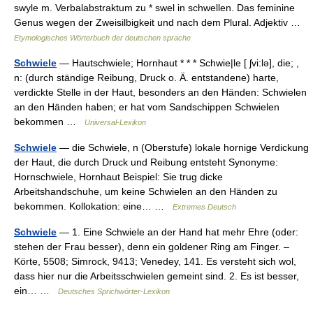
swyle m. Verbalabstraktum zu * swel in schwellen. Das feminine
Genus wegen der Zweisilbigkeit und nach dem Plural. Adjektiv …
Etymologisches Wörterbuch der deutschen sprache
Schwiele
— Hautschwiele; Hornhaut * * * Schwie|le [ ʃvi:lə], die; ,
n: (durch ständige Reibung, Druck o. Ä. entstandene) harte,
verdickte Stelle in der Haut, besonders an den Händen: Schwielen
an den Händen haben; er hat vom Sandschippen Schwielen
bekommen …
Universal-Lexikon
Schwiele
— die Schwiele, n (Oberstufe) lokale hornige Verdickung
der Haut, die durch Druck und Reibung entsteht Synonyme:
Hornschwiele, Hornhaut Beispiel: Sie trug dicke
Arbeitshandschuhe, um keine Schwielen an den Händen zu
bekommen. Kollokation: eine… …
Extremes Deutsch
Schwiele
— 1. Eine Schwiele an der Hand hat mehr Ehre (oder:
stehen der Frau besser), denn ein goldener Ring am Finger. –
Körte, 5508; Simrock, 9413; Venedey, 141. Es versteht sich wol,
dass hier nur die Arbeitsschwielen gemeint sind. 2. Es ist besser,
ein… …
Deutsches Sprichwörter-Lexikon