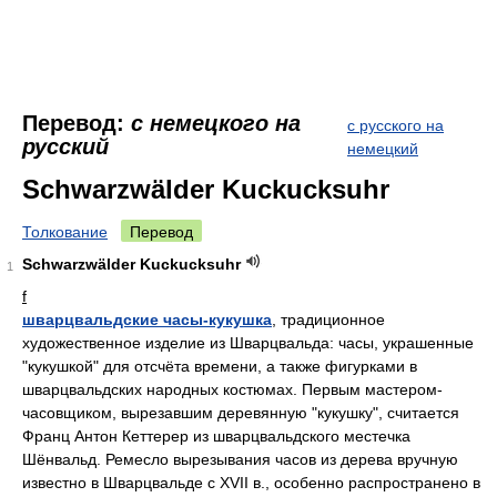
Перевод:
с немецкого на
с русского на
русский
немецкий
Schwarzwälder Kuckucksuhr
Толкование
Перевод
Schwarzwälder Kuckucksuhr
1
f
шварцвальдские часы-кукушка
, традиционное
художественное изделие из Шварцвальда: часы, украшенные
"кукушкой" для отсчёта времени, а также фигурками в
шварцвальдских народных костюмах. Первым мастером-
часовщиком, вырезавшим деревянную "кукушку", считается
Франц Антон Кеттерер из шварцвальдского местечка
Шёнвальд. Ремесло вырезывания часов из дерева вручную
известно в Шварцвальде с XVII в., особенно распространено в