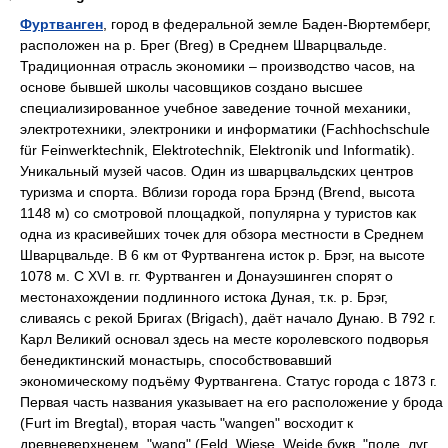
Фуртванген
, город в федеральной земле Баден-Вюртемберг,
расположен на р. Брег (Breg) в Среднем Шварцвальде.
Традиционная отрасль экономики – производство часов, на
основе бывшей школы часовщиков создано высшее
специализированное учебное заведение точной механики,
электротехники, электроники и информатики (Fachhochschule
für Feinwerktechnik, Elektrotechnik, Elektronik und Informatik).
Уникальный музей часов. Один из шварцвальдских центров
туризма и спорта. Вблизи города гора Брэнд (Brend, высота
1148 м) со смотровой площадкой, популярна у туристов как
одна из красивейших точек для обзора местности в Среднем
Шварцвальде. В 6 км от Фуртвангена исток р. Брэг, на высоте
1078 м. С XVI в. гг. Фуртванген и Донауэшинген спорят о
местонахождении подлинного истока Дуная, т.к. р. Брэг,
сливаясь с рекой Бригах (Brigach), даёт начало Дунаю. В 792 г.
Карл Великий основал здесь на месте королевского подворья
бенедиктинский монастырь, способствовавший
экономическому подъёму Фуртвангена. Статус города с 1873 г.
Первая часть названия указывает на его расположение у брода
(Furt im Bregtal), вторая часть "wangen" восходит к
древневерхненем.
"wang" (Feld, Wiese, Weide
букв.
"поле, луг,