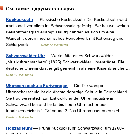
См. также в других словарях:
Kuckucksuhr
— Klassische Kuckucksuhr Die Kuckucksuhr wird
traditionell vor allem im Schwarzwald gefertigt. Sie hat weltweiten
Bekanntheitsgrad erlangt. Häufig handelt es sich um eine
Wanduhr, deren mechanisches Pendelwerk mit Kettenzug und
Schlagwerk… …
Deutsch Wikipedia
Schwarzwälder Uhr
— Werkstätte eines Schwarzwälder
„Musikuhrenmachers“ (1825) Schwarzwälder Uhrenträger „Die
deutsche Uhrenindustrie gilt gemeinhin als eine Krisenbranche …
Deutsch Wikipedia
Uhrmacherschule Furtwangen
— Die Furtwanger
Uhrmacherschule ist die älteste derartige Schule in Deutschland.
Sie trug wesentlich zur Entwicklung der Uhrenindustrie im
Schwarzwald bei und bildet bis heute Uhrmacher aus.
Inhaltsverzeichnis 1 Gründung 2 Das Uhrenmuseum entsteht …
Deutsch Wikipedia
Holzräderuhr
— Frühe Kuckucksuhr, Schwarzwald, um 1760–