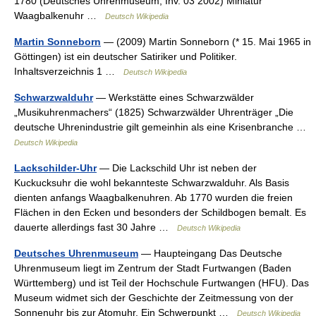
1780 (Deutsches Uhrenmuseum, Inv. 03 2002) Miniatur
Waagbalkenuhr …
Deutsch Wikipedia
Martin Sonneborn
— (2009) Martin Sonneborn (* 15. Mai 1965 in
Göttingen) ist ein deutscher Satiriker und Politiker.
Inhaltsverzeichnis 1 …
Deutsch Wikipedia
Schwarzwalduhr
— Werkstätte eines Schwarzwälder
„Musikuhrenmachers“ (1825) Schwarzwälder Uhrenträger „Die
deutsche Uhrenindustrie gilt gemeinhin als eine Krisenbranche …
Deutsch Wikipedia
Lackschilder-Uhr
— Die Lackschild Uhr ist neben der
Kuckucksuhr die wohl bekannteste Schwarzwalduhr. Als Basis
dienten anfangs Waagbalkenuhren. Ab 1770 wurden die freien
Flächen in den Ecken und besonders der Schildbogen bemalt. Es
dauerte allerdings fast 30 Jahre …
Deutsch Wikipedia
Deutsches Uhrenmuseum
— Haupteingang Das Deutsche
Uhrenmuseum liegt im Zentrum der Stadt Furtwangen (Baden
Württemberg) und ist Teil der Hochschule Furtwangen (HFU). Das
Museum widmet sich der Geschichte der Zeitmessung von der
Sonnenuhr bis zur Atomuhr. Ein Schwerpunkt …
Deutsch Wikipedia