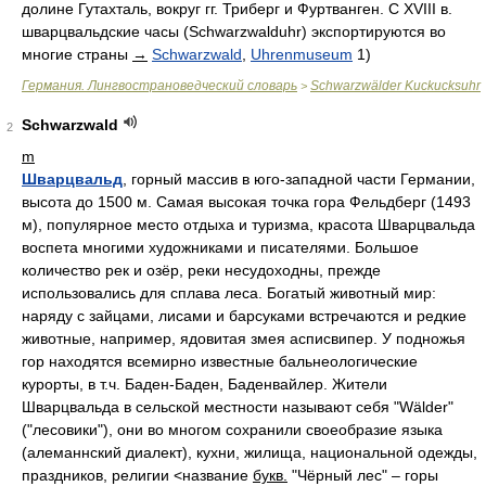
долине Гутахталь, вокруг гг. Триберг и Фуртванген. С XVIII в.
шварцвальдские часы (Schwarzwalduhr) экспортируются во
многие страны
→
Schwarzwald
,
Uhrenmuseum
1)
Германия. Лингвострановедческий словарь
Schwarzwälder Kuckucksuhr
>
Schwarzwald
2
m
Шварцвальд
, горный массив в юго-западной части Германии,
высота до 1500 м. Самая высокая точка гора Фельдберг (1493
м), популярное место отдыха и туризма, красота Шварцвальда
воспета многими художниками и писателями. Большое
количество рек и озёр, реки несудоходны, прежде
использовались для сплава леса. Богатый животный мир:
наряду с зайцами, лисами и барсуками встречаются и редкие
животные, например, ядовитая змея асписвипер. У подножья
гор находятся всемирно известные бальнеологические
курорты, в т.ч. Баден-Баден, Баденвайлер. Жители
Шварцвальда в сельской местности называют себя "Wälder"
("лесовики"), они во многом сохранили своеобразие языка
(алеманнский диалект), кухни, жилища, национальной одежды,
праздников, религии <название
букв.
"Чёрный лес" – горы