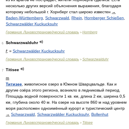
несколько других версий объяснения выражения, благодаря
которому небольшой г. Хорнберг стал широко известен
→
Baden-Württemberg
,
Schwarzwald
,
Rhein
,
Hornberger Schießen
,
Schwarzwälder Kuckucksuhr
Германия. Лингвострановедческий словарь
Hornberg
>
Schwarzwalduhr
6
f
; =
Schwarzwälder Kuckucksuhr
Германия. Лингвострановедческий словарь
Schwarzwalduhr
>
Titisee
7
m
Титизее
, живописное озеро в Южном Шварцвальде. Как и
другие озёра этого региона, возникло в ледниковый период.
Площадь водной поверхности 1 кв. км, длина 2 км, ширина 0,5
км, глубина около 40 м. На озере на высоте 860 м над уровнем
моря расположен одноимённый курорт и туристический центр
→
Schwarzwald
,
Schwarzwälder Kuckucksuhr
,
Bollenhut
Германия. Лингвострановедческий словарь
Titisee
>