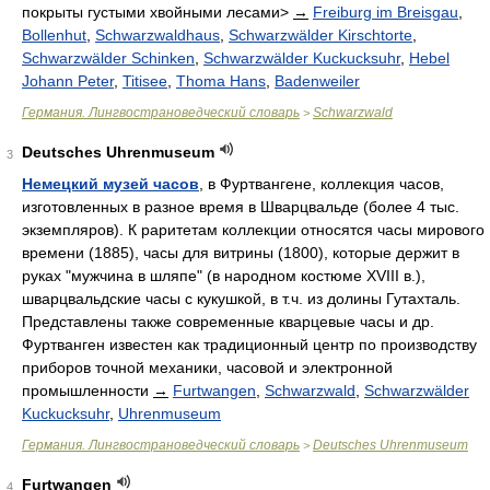
покрыты густыми хвойными лесами>
→
Freiburg im Breisgau
,
Bollenhut
,
Schwarzwaldhaus
,
Schwarzwälder Kirschtorte
,
Schwarzwälder Schinken
,
Schwarzwälder Kuckucksuhr
,
Hebel
Johann Peter
,
Titisee
,
Thoma Hans
,
Badenweiler
Германия. Лингвострановедческий словарь
Schwarzwald
>
Deutsches Uhrenmuseum
3
Немецкий музей часов
, в Фуртвангене, коллекция часов,
изготовленных в разное время в Шварцвальде (более 4 тыс.
экземпляров). К раритетам коллекции относятся часы мирового
времени (1885), часы для витрины (1800), которые держит в
руках "мужчина в шляпе" (в народном костюме XVIII в.),
шварцвальдские часы с кукушкой, в т.ч. из долины Гутахталь.
Представлены также современные кварцевые часы и др.
Фуртванген известен как традиционный центр по производству
приборов точной механики, часовой и электронной
промышленности
→
Furtwangen
,
Schwarzwald
,
Schwarzwälder
Kuckucksuhr
,
Uhrenmuseum
Германия. Лингвострановедческий словарь
Deutsches Uhrenmuseum
>
Furtwangen
4