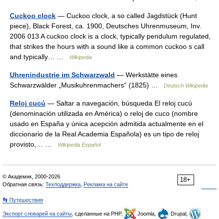
Cuckoo clock
— Cuckoo clock, a so called Jagdstück (Hunt
piece), Black Forest, ca. 1900, Deutsches Uhrenmuseum, Inv.
2006 013 A cuckoo clock is a clock, typically pendulum regulated,
that strikes the hours with a sound like a common cuckoo s call
and typically… …
Wikipedia
Uhrenindustrie im Schwarzwald
— Werkstätte eines
Schwarzwälder „Musikuhrenmachers“ (1825) …
Deutsch Wikipedia
Reloj cucú
— Saltar a navegación, búsqueda El reloj cucú
(denominación utilizada en América) o reloj de cuco (nombre
usado en España y única acepción admitida actualmente en el
diccionario de la Real Academia Española) es un tipo de reloj
provisto,… …
Wikipedia Español
© Академик, 2000-2026
18+
Обратная связь:
Техподдержка
,
Реклама на сайте
👣 Путешествия
Экспорт словарей на сайты
, сделанные на PHP,
Joomla,
Drupal,