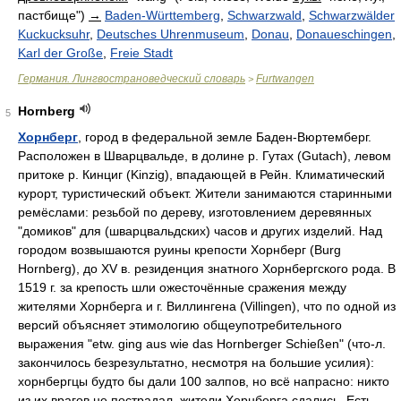
пастбище")
→
Baden-Württemberg
,
Schwarzwald
,
Schwarzwälder
Kuckucksuhr
,
Deutsches Uhrenmuseum
,
Donau
,
Donaueschingen
,
Karl der Große
,
Freie Stadt
Германия. Лингвострановедческий словарь
Furtwangen
>
Hornberg
5
Хорнберг
, город в федеральной земле Баден-Вюртемберг.
Расположен в Шварцвальде, в долине р. Гутах (Gutach), левом
притоке р. Кинциг (Kinzig), впадающей в Рейн. Климатический
курорт, туристический объект. Жители занимаются старинными
ремёслами: резьбой по дереву, изготовлением деревянных
"домиков" для (шварцвальдских) часов и других изделий. Над
городом возвышаются руины крепости Хорнберг (Burg
Hornberg), до XV в. резиденция знатного Хорнбергского рода. В
1519 г. за крепость шли ожесточённые сражения между
жителями Хорнберга и г. Виллингена (Villingen), что по одной из
версий объясняет этимологию общеупотребительного
выражения "etw. ging aus wie das Hornberger Schießen" (что-л.
закончилось безрезультатно, несмотря на большие усилия):
хорнбергцы будто бы дали 100 залпов, но всё напрасно: никто
из их врагов не пострадал, жители Хорнберга сдались. Есть