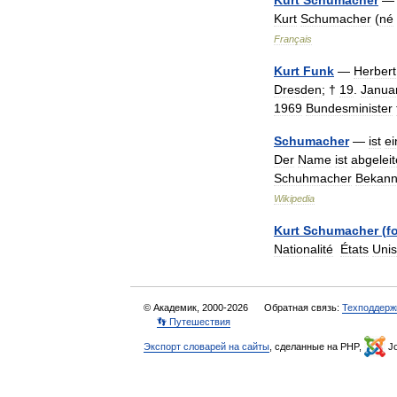
Kurt
Schumacher
Kurt
Schumacher
(
né
Français
Kurt
Funk
—
Herbert
Dresden
; †
19
.
Janua
1969
Bundesminister
Schumacher
—
ist
ei
Der
Name
ist
abgeleit
Schuhmacher
Bekann
Wikipedia
Kurt
Schumacher
(
f
Nationalité
États
Unis
© Академик, 2000-2026
Обратная связь:
Техподдерж
👣 Путешествия
Экспорт словарей на сайты
, сделанные на PHP,
Jo