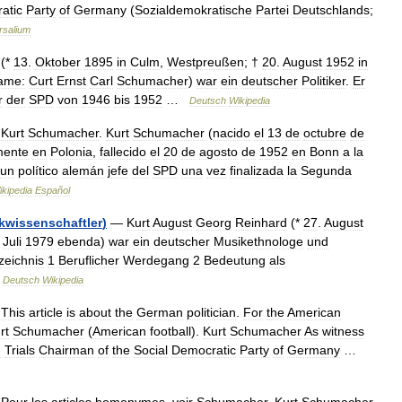
atic
Party
of
Germany
(
Sozialdemokratische
Partei
Deutschlands
;
rsalium
(*
13
.
Oktober
1895
in
Culm
,
Westpreußen
; †
20
.
August
1952
in
ame:
Curt
Ernst
Carl
Schumacher
)
war
ein
deutscher
Politiker
.
Er
r
der
SPD
von
1946
bis
1952
…
Deutsch
Wikipedia
—
Kurt
Schumacher
.
Kurt
Schumacher
(
nacido
el
13
de
octubre
de
mente
en
Polonia
,
fallecido
el
20
de
agosto
de
1952
en
Bonn
a
la
un
político
alemán
jefe
del
SPD
una
vez
finalizada
la
Segunda
ikipedia
Español
kwissenschaftler
)
—
Kurt
August
Georg
Reinhard
(*
27
.
August
.
Juli
1979
ebenda
)
war
ein
deutscher
Musikethnologe
und
zeichnis
1
Beruflicher
Werdegang
2
Bedeutung
als
…
Deutsch
Wikipedia
—
This
article
is
about
the
German
politician
.
For
the
American
rt
Schumacher
(
American
football
).
Kurt
Schumacher
As
witness
g
Trials
Chairman
of
the
Social
Democratic
Party
of
Germany
…