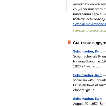
демократической
оп
социалистического
п
интеграции
Германи
возможность
объеди
Sozialdemokratische
Германия
.
Лингвостран
См
.
также
в
друг
Schumacher
,
Kurt
Schumacher
als
Krieg
Nationalökonomie
.
19
1920
24
war
er
… 
Schumacher
,
Kurt
— 
socialism
with
unquali
Prussian
town
of
Kul
ethnoreligious
… …
H
Schumacher
,
Kurt
August
20
,
1952
,
Bon