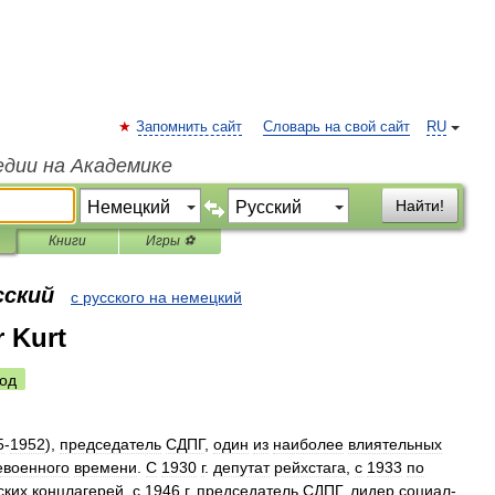
Запомнить сайт
Словарь на свой сайт
RU
едии на Академике
Найти!
Книги
Игры ⚽
сский
с русского на немецкий
 Kurt
од
5
-
1952
),
председатель
СДПГ
,
один
из
наиболее
влиятельных
евоенного
времени
.
С
1930
г
.
депутат
рейхстага
,
с
1933
по
ских
концлагерей
,
с
1946
г
.
председатель
СДПГ
,
лидер
социал
-