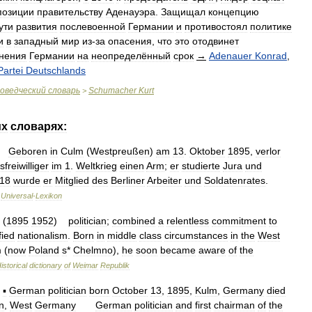
позиции
правительству
Аденауэра
.
Защищал
концепцию
ути
развития
послевоенной
Германии
и
противостоял
политике
и
в
западный
мир
из
-
за
опасения
,
что
это
отодвинет
нения
Германии
на
неопределённый
срок
→
Adenauer
Konrad
,
Partei
Deutschlands
оведческий
словарь
Schumacher
Kurt
>
их
словарях:
—
Geboren
in
Culm
(
Westpreußen
)
am
13
.
Oktober
1895
,
verlor
sfreiwilliger
im
1
.
Weltkrieg
einen
Arm
;
er
studierte
Jura
und
18
wurde
er
Mitglied
des
Berliner
Arbeiter
und
Soldatenrates
.
…
Universal
-
Lexikon
(
1895
1952
)
politician
;
combined
a
relentless
commitment
to
fied
nationalism
.
Born
in
middle
class
circumstances
in
the
West
m
(
now
Poland
s
*
Chelmno
),
he
soon
became
aware
of
the
istorical
dictionary
of
Weimar
Republik
—
▪
German
politician
born
October
13
,
1895
,
Kulm
,
Germany
died
n
,
West
Germany
German
politician
and
first
chairman
of
the