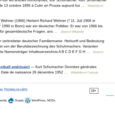
—
Pour
les
articles
homonymes
,
voir
Schumacher
.
Kurt
Schumacher
le
13
octobre
1895
à
Culm
en
Prusse
aujourd
hui
…
Wikipédia
en
Wehner
(
1966
)
Herbert
Richard
Wehner
(*
11
.
Juli
1906
in
r
1990
in
Bonn
)
war
ein
deutscher
Politiker
.
Er
war
von
1966
bis
für
gesamtdeutsche
Fragen
,
ans
…
Deutsch
Wikipedia
n
verbreiteter
deutscher
Familienname
.
Herkunft
und
Bedeutung
et
von
der
Berufsbezeichnung
des
Schuhmachers
.
Varianten
te
Namensträger
Inhaltsverzeichnis
A
B
C
D
E
F
G
H
…
Deutsch
ootball
américain
)
—
Kurt
Schumacher
Données
générales
Date
de
naissance
26
décembre
1952
…
Wikipédia
en
Français
ка
,
Реклама на сайте
18+
omla,
Drupal,
WordPress, MODx.