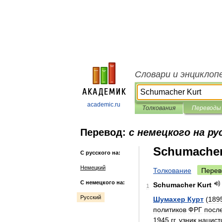
Словари и энциклоп
academic.ru
Толкования
Переводы
Перевод:
с немецкого на ру
Schumacher
С русского на:
Немецкий
Толкование
Перев
С немецкого на:
Schumacher
Kurt
1
Русский
Шумахер
Курт
(
189
политиков
ФРГ
посл
1945
гг
.
узник
нацист