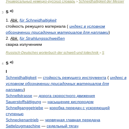
Универсальный немецко-русский словарь
Schneidhaltigkeit der Messer
>
S
3
1.
Abk.
für Schneidhaltigkeit
стойкость режущего материала (
индекс в условном
обозначении присадочных материалов для наплавки
)
2.
Abk.
für Strahlungsschweißen
сварка излучением
Russisch-Deutsches worterbuch der schweß-und lottechnik
S
>
S
4
I
Schneidhaltigkeit
—
стойкость режущего инструмента
(
индекс в
условном обозначении присадочных материалов для
наплавки
)
Schnellstrasse
—
дорога скоростного движения
Sauerstoffsättigung
—
насыщение кислородом
Schnellganggetriebe
—
коробка передач с ускоряющей
ступенью
Schneckenantrieb
—
червячная главная передача
Sattelzugmaschine
—
седельный тягач