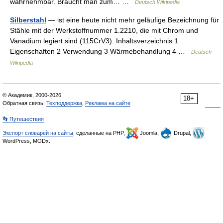
wahrnehmbar. Braucht man zum… …
Deutsch Wikipedia
Silberstahl
— ist eine heute nicht mehr geläufige Bezeichnung für
Stähle mit der Werkstoffnummer 1.2210, die mit Chrom und
Vanadium legiert sind (115CrV3). Inhaltsverzeichnis 1
Eigenschaften 2 Verwendung 3 Wärmebehandlung 4 …
Deutsch
Wikipedia
© Академик, 2000-2026
18+
Обратная связь:
Техподдержка
,
Реклама на сайте
👣 Путешествия
Экспорт словарей на сайты
, сделанные на PHP,
Joomla,
Drupal,
WordPress, MODx.