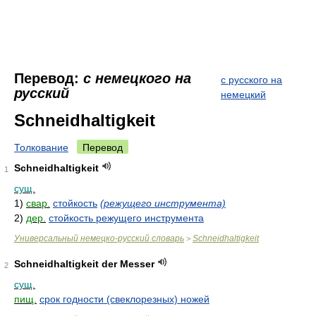
Перевод:
с немецкого на
с русского на
русский
немецкий
Schneidhaltigkeit
Толкование
Перевод
Schneidhaltigkeit
1
сущ.
1)
свар.
стойкость
(режущего инструмента)
2)
дер.
стойкость режущего инструмента
Универсальный немецко-русский словарь
Schneidhaltigkeit
>
Schneidhaltigkeit der Messer
2
сущ.
пищ.
срок годности (свеклорезных) ножей