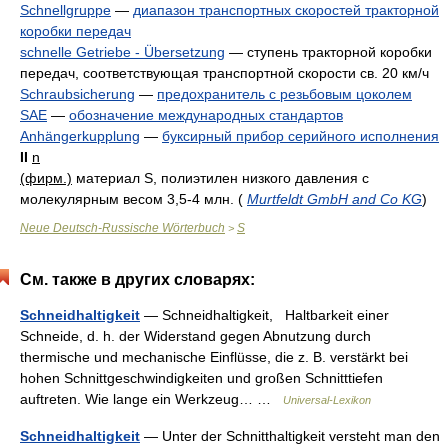
Schnellgruppe
—
диапазон транспортных скоростей тракторной
коробки передач
schnelle Getriebe - Übersetzung
—
ступень тракторной коробки
передач, соответствующая транспортной скорости св. 20 км/ч
Schraubsicherung
—
предохранитель с резьбовым цоколем
SAE
—
обозначение международных стандартов
Anhängerkupplung
—
буксирный прибор серийного исполнения
II
n
(фирм.)
материал S, полиэтилен низкого давления с
молекулярным весом 3,5-4 млн.
(
Murtfeldt GmbH and Co KG
)
Neue Deutsch-Russische Wörterbuch
S
>
См. также в других словарях:
Schneidhaltigkeit
— Schneidhaltigkeit, Haltbarkeit einer
Schneide, d. h. der Widerstand gegen Abnutzung durch
thermische und mechanische Einflüsse, die z. B. verstärkt bei
hohen Schnittgeschwindigkeiten und großen Schnitttiefen
auftreten. Wie lange ein Werkzeug… …
Universal-Lexikon
Schneidhaltigkeit
— Unter der Schnitthaltigkeit versteht man den