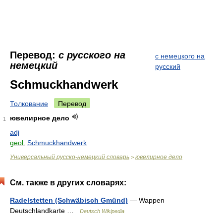
Перевод:
с русского на
с немецкого на
немецкий
русский
Schmuckhandwerk
Толкование
Перевод
ювелирное дело
1
adj
geol.
Schmuckhandwerk
Универсальный русско-немецкий словарь
ювелирное дело
>
См. также в других словарях:
Radelstetten (Schwäbisch Gmünd)
— Wappen
Deutschlandkarte …
Deutsch Wikipedia