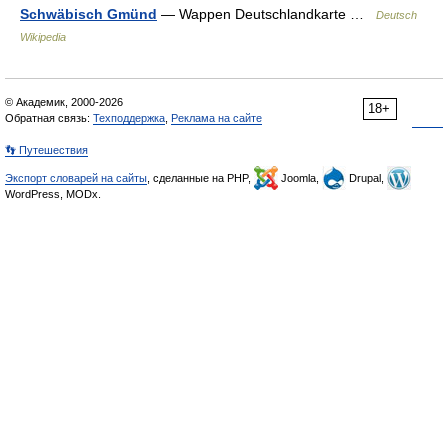
Schwäbisch Gmünd
— Wappen Deutschlandkarte …
Deutsch
Wikipedia
© Академик, 2000-2026
18+
Обратная связь:
Техподдержка
,
Реклама на сайте
👣 Путешествия
Экспорт словарей на сайты
, сделанные на PHP,
Joomla,
Drupal,
WordPress, MODx.